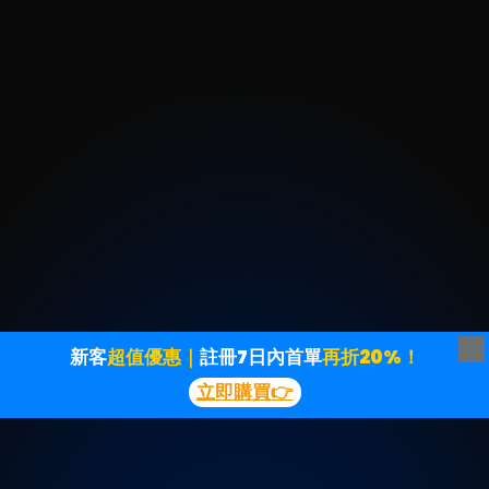
新客
超值優惠｜
註冊7日內首單
再折20%！
立即購買👉