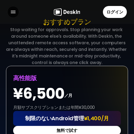
ログイン
おすすめプラン
機能
Stop waiting for approvals. Stop planning your work 
よくある質問
around someone else's availability. With DeskIn, the 
Select Language
 unattended remote access software, your computers 
are always within reach, securely and instantly. Whether 
it's midnight maintenance or mid-day productivity, 
control is always one click away.
高性能版
利用規約
個人情報の取り扱いについて
¥6,500
／月
月額サブスクリプションまたは年間¥30,000
制限のないAndroid管理
¥1,400/月
無料で試す