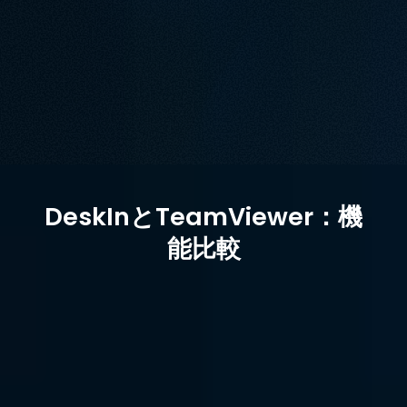
に対応した、スムーズで使いやすいリモートデスクトップソ
リューションを提供します。個人利用や中小企業向けに、信
頼性の高い低遅延パフォーマンスを DeskIn でお楽しみくだ
さい。
無料ダウンロード
今すぐ購入
対象：
DeskInとTeamViewer：機
能比較
8.3
9.5
評価