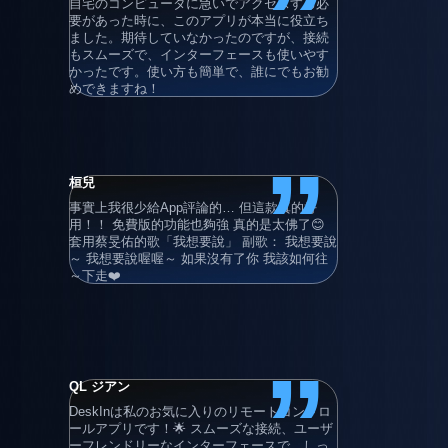
”
自宅のコンピュータに急いでアクセスする必
在使用過所
要があった時に、このアプリが本当に役立ち
後，最後還
ました。期待していなかったのですが、接続
就算只用基
もスムーズで、インターフェースも使いやす
程電腦。
かったです。使い方も簡単で、誰にでもお勧
めできますね！
”
桓兒
Adrian Gru
事實上我很少給App評論的… 但這款真的好
非常に使い
用！！ 免費版的功能也夠強 真的是太佛了😊 
ファイル転
套用蔡旻佑的歌「我想要說」 副歌： 我想要說
便利です。
～ 我想要說喔喔～ 如果沒有了你 我該如何往
～下走❤️
”
QL ジアン
清晨的卡布
DeskInは私のお気に入りのリモートコントロ
滿好用的 
ールアプリです！🌟 スムーズな接続、ユーザ
連線使用 
ーフレンドリーなインターフェースで、しっ
年）