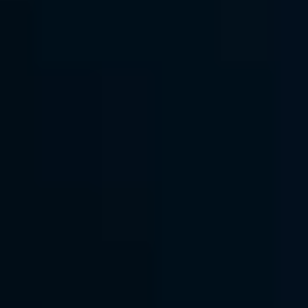
安定した接続性＆商業利用に最適
Teamviewerの接続問題は、特に商業利用の検出に関して誤判断
が多く発生しますが、これは個人ユーザーに誤って適用されるこ
とがよくあります。一方、DeskInはより賢明な接続アルゴリズム
を採用しており、安定で信頼性の高いリモート接続サービスを提
供します。商業利用も無料でサポートし、作業が中断される心配
がありません。実際に、多くのユーザーがよりスムーズな接続と
途切れることのない長時間の運用を報告しています。
無料ダウンロード
今すぐ購入