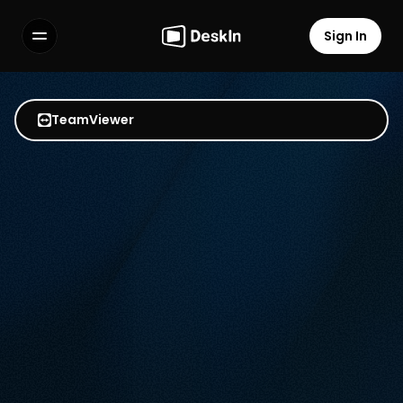
ログイン
Sign In
機能
Features
よくある質問
FAQs
TeamViewer
Select Language
Select Language
利用規約
Terms of Service
個人情報の取り扱いについて
Privacy Policy
DeskInとTeamViewer
どちらがより価値があり安定
しているか
TeamViewer はしばしば接続の不安定さや、過度に厳しい
商用利用判定に悩まされます。DeskIn はあらゆるデバイス