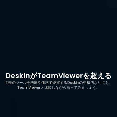
カスタマー
サポート
ビジネスプラン：
パフォーマンス：
価格
月額USD58.90
¥6,500
月額¥5,000または
追加チャン
年間USD700
年間¥38,000
ネル
DeskInがTeamViewerを超える
従来のツールを機能や価格で凌駕するDeskInの中核的な利点を、
TeamViewerと比較しながら探ってみましょう。