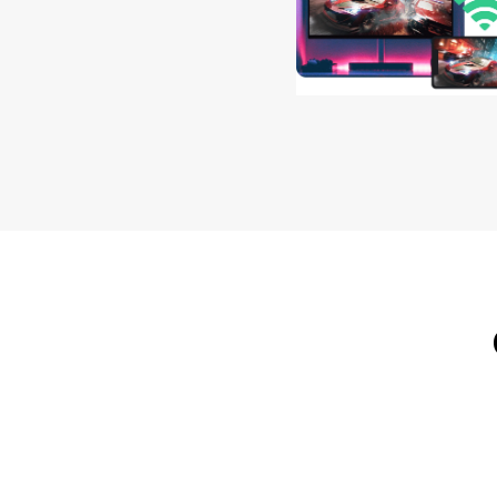
Chuyển file giữa các thiết b
iOS to Android
Android to Android
Android to iOS