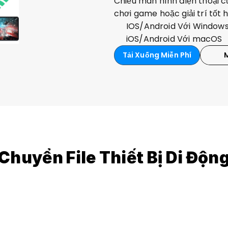
Chiếu màn hình điện thoại c
chơi game hoặc giải trí tốt 
IOS/Android Với Window
iOS/Android Với macOS
Tải Xuống Miễn Phí
Chuyển File Thiết Bị Di Độn
ị di động