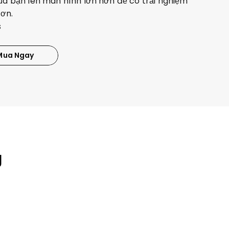
ủa bạn lên màn hình lớn hơn để có trải nghiệm 
hơn.
s
Mua Ngay
g