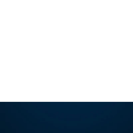
ao lưu kịp thời
cần giám sát