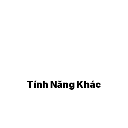
 di động và 
Tính Năng Khác
Quản lý thiết bị 