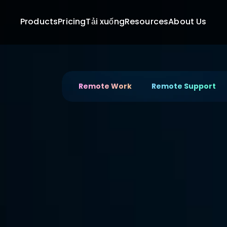
Products
Pricing
Tải xuống
Resources
About Us
Remote Work
Remote Support
Phần mềm truy cập từ
Sử dụng DeskIn để kết nối thiết bị di động từ x
di động cho khách hàng, gia đình và bạn bè c
Tải Xuống Miễn Phí
Mua Ngay
Available for: