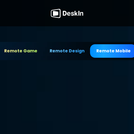
Remote Game
Remote Design
Remote Mobile
 xa hàng đầu
a. Cung cấp hỗ trợ kỹ thuật 
ủa bạn.