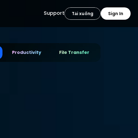
Support
Tải xuống
Sign In
Productivity
File Transfer