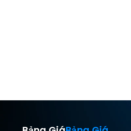
Quan trọng là gi
Camera từ xa
Truy cập không 
Bảng Giá
Bảng Giá