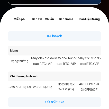
Miễn phí
Bản Tiêu Chuẩn
Bản Game
Bản Hiệu Năng
Kế hoạch
Mạng
Máy chủ tốc độ 
Máy chủ tốc độ 
Máy chủ tốc độ 
Mạng thường
cao RTC+VIP
cao RTC+VIP
cao RTC+VIP
Chất lượng hình ảnh
4K 60FPS / 2K 
4K 60FPS / 2K 
1080P 30FPS(HD)
2K 30FPS(UHD)
240FPS(OP)
240FPS(OP)
Kết nối từ xa