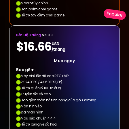
Macro tùy chỉnh
Bàn phím chơi game
Popular
Hỗ trợ tay cầm chơi game
Bản Hiệu Năng
 $199.9
$16.66
USD
/tháng
Mua ngay
Bao gồm:
Máy chủ tốc độ cao RTC+VIP
2K 240FPS / 4K 60FPS(OP)
Hỗ trợ quản lý 100 thiết bị
Truyền tốc độ cao
Bao gồm toàn bộ tính năng của gói Gaming
Màn hình ảo
Đa màn hình
Màu sắc chuẩn 4:4:4
Hỗ trợ bảng vẽ đồ họa