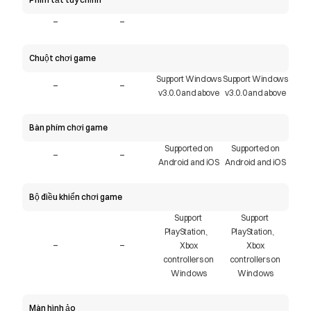
-
-
Chuột chơi game
Support Windows
Support Windows
-
-
v3.0.0 and above
v3.0.0 and above
Bàn phím chơi game
Supported on
Supported on
-
-
Android and iOS
Android and iOS
Bộ điều khiển chơi game
Support 
Support 
PlayStation、
PlayStation、
-
-
Xbox
Xbox
controllers on 
controllers on 
Windows
Windows
Màn hình ảo