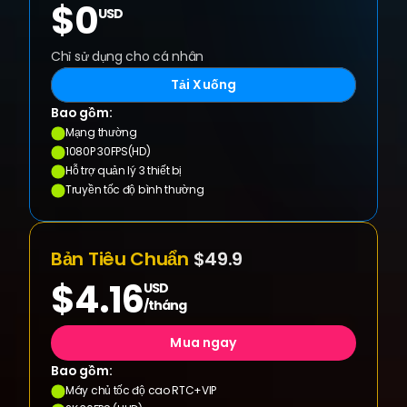
$0
USD
Chỉ sử dụng cho cá nhân
Tải Xuống
Bao gồm:
Mạng thường
1080P 30FPS(HD)
Hỗ trợ quản lý 3 thiết bị
Truyền tốc độ bình thường
Bản Tiêu Chuẩn 
$49.9
$4.16
USD
/tháng
Mua ngay
Bao gồm:
Máy chủ tốc độ cao RTC+VIP