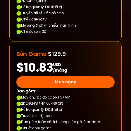
2K 30FPS (UHD)
Hỗ trợ quản lý 100 thiết bị
Truyền dữ liệu tốc độ cao
Chế độ riêng tư
Mở rộng & phản chiếu màn hình
Chế độ xem 3D
Bản Game
 $129.9
$10.83
USD
/tháng
Mua ngay
Bao gồm:
Máy chủ tốc độ cao RTC+VIP
2K 240FPS / 4K 60FPS(OP)
Hỗ trợ quản lý 100 thiết bị
Truyền tốc độ cao
Bao gồm toàn bộ tính năng của gói Standard
Chuột chơi game