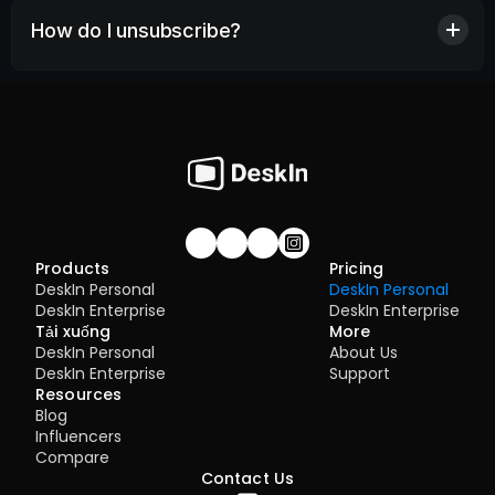
How do I unsubscribe?
Join our community!
Products
Pricing
DeskIn Personal
DeskIn Personal
DeskIn Enterprise
DeskIn Enterprise
Tải xuống
More
DeskIn Personal
About Us
DeskIn Enterprise
Support
Resources
Blog
Influencers
Compare
Contact Us