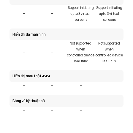
Support initiating
Support initiating
-
-
up to 3 virtual 
up to 3 virtual 
screens
screens
Hiển thị đa màn hình
Not supported 
Not supported 
when
when
-
-
controlled device 
controlled device 
is a Linux
is a Linux
Hiển thị màu thật 4:4:4
-
-
-
Bảng vẽ kỹ thuật số
-
-
-