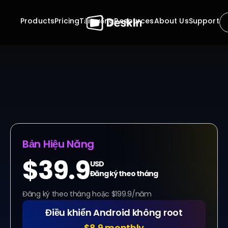
Products
Pricing
Tải xuống
Resources
About Us
Support
Bảng Giá
Ngừng chờ đợi phê duyệt. Ngừng lập kế hoạch làm việc 
của bạn phụ thuộc vào thời gian rảnh của người khác. Với 
DeskIn, phần mềm truy cập từ xa không cần giám sát, 
máy tính của bạn luôn trong tầm tay, một cách bảo mật 
và tức thì. Dù là bảo trì lúc nửa đêm hay làm việc hiệu 
quả vào giữa ngày, quyền kiểm soát luôn chỉ cách một 
cú nhấp chuột.
Bản Hiệu Năng
$39.9
USD
Đăng ký theo tháng
Đăng ký theo tháng hoặc $199.9/năm
Điều khiển Android không root
$8.9 monthly