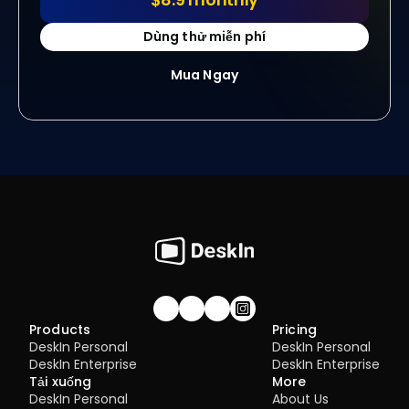
Dùng thử miễn phí
Mua Ngay
Join our community!
Products
Pricing
DeskIn Personal
DeskIn Personal
DeskIn Enterprise
DeskIn Enterprise
Tải xuống
More
DeskIn Personal
About Us