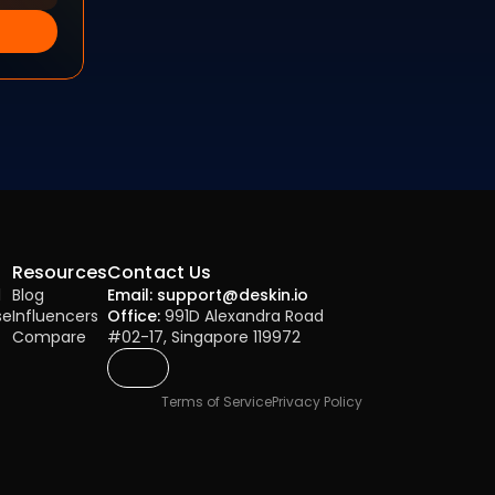
Resources
Contact Us
l
Blog
Email: support@deskin.io
se
Influencers
Office:
 991D Alexandra Road 
Compare
#02-17, Singapore 119972
Terms of Service
Privacy Policy