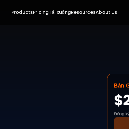
Products
Pricing
Tải xuống
Resources
About Us
Ngừng chờ đợi phê duyệ
người khác. Với Desk
trong tầm tay, một các
giữa
Bản 
$2
Đăng k