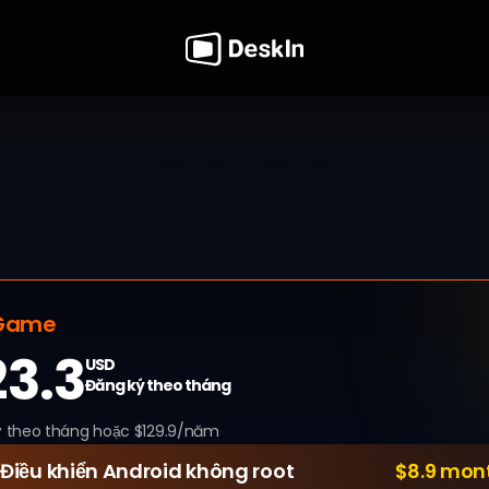
Bảng Giá
t. Ngừng lập kế hoạch làm việc của bạn phụ thuộc v
In, phần mềm truy cập từ xa không cần giám sát, má
h bảo mật và tức thì. Dù là bảo trì lúc nửa đêm hay
 ngày, quyền kiểm soát luôn chỉ cách một cú nhấp c
Game
3.3
USD
Đăng ký theo tháng
ý theo tháng hoặc $129.9/năm
Điều khiển Android không root
$8.9 mon