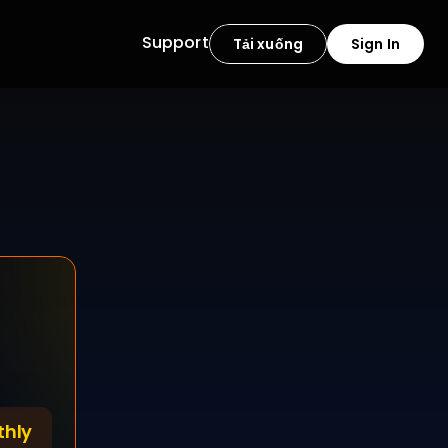
Support
Tải xuống
Sign In
ào thời gian rảnh của 
y tính của bạn luôn 
 làm việc hiệu quả vào 
huột.
thly