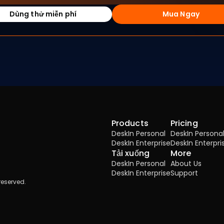
Dùng thử miễn phí
Mua Ngay
Products
Pricing
DeskIn Personal
DeskIn Persona
DeskIn Enterprise
DeskIn Enterpri
Tải xuống
More
DeskIn Personal
About Us
DeskIn Enterprise
Support
reserved.