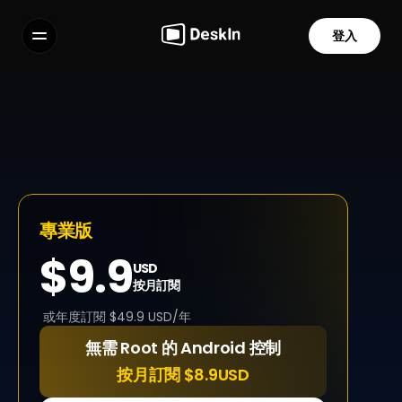
登入
功能
常見問題解答
Select Language
隨時隨地，存取一切？
別再等待審批，也別再配合別人的時間來安排您的工作。有
了 DeskIn 遠端免留守存取軟體，您的電腦隨時觸手可及，
既安全又快速。無論是半夜進行維護，還是中午高效辦公，
只需輕點一下，即可隨時掌控。
專業版
服務條款
隱私政策
$9.9
USD
按月訂閱
 或年度訂閱 $49.9 USD/年
無需 Root 的 Android 控制
按月訂閱 $8.9USD