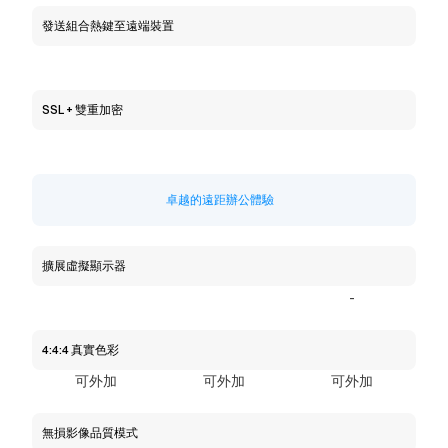
發送組合熱鍵至遠端裝置
SSL + 雙重加密
卓越的遠距辦公體驗    
擴展虛擬顯示器
-
4:4:4 真實色彩
可外加
可外加
可外加
無損影像品質模式