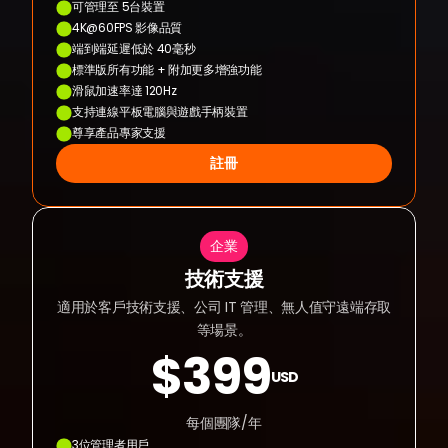
可管理至 5台裝置
4K@60FPS 影像品質
端到端延遲低於 40毫秒
標準版所有功能 + 附加更多增強功能
滑鼠加速率達 120Hz
支持連線平板電腦與遊戲手柄裝置
尊享產品專家支援
註冊
企業
技術支援
適用於客戶技術支援、公司 IT 管理、無人值守遠端存取
等場景。
$399
USD
每個團隊/年
3位管理者用戶