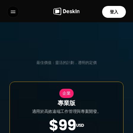
登入
功能
常見問題解答
Select Language
DeskIn 企業版
 方案與價格
最佳價值：靈活的計劃，透明的定價
服務條款
隱私政策
企業
專業版
適用於高效遠端工作管理與專案開發。
$99
USD