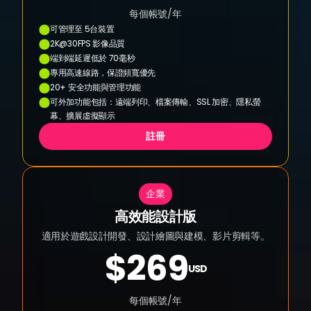
每個帳號/年
可管理至 5台裝置
2K@30FPS 影像品質
端到端延遲低於 70毫秒
專用高速線路，保證頻寬優先
20+ 安全功能與管理功能
可外加功能包括：遠端列印、檔案傳輸、SSL 加密、隱私螢
幕、擴展虛擬顯示
註冊
企業
高效能設計版
適用於遊戲設計開發、設計繪圖與建模、影片剪輯等。
$269
USD
每個帳號/年