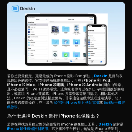
若你想要最穩定、延遲最低的 iPhone 投影 iPad 解法，
DeskIn
 是目前表
現最出色的選擇。它支援跨系統鏡像輸出，可在 
iPhone 和 iPad、
iPhone 和 Mac、iPhone 和電腦、iPhone 和 Android 
間自由連線，
且不必處於同一 Wi-Fi 網路環境。這意味著你可以在外出時輕鬆開啟影像輸
出，或實現 iPhone 雙螢幕、iPhone 共享螢幕等應用情境。相比其他方
法，DeskIn 的穩定度與流暢度更高，非常適合遊戲串流或遠端演示。想了
解更多跨裝置操作，亦可參考 
如何將 iPhone 照片傳到電腦
或 
遠端玩手機遊
戲教學
。
為什麼選擇 DeskIn 進行 iPhone 鏡像輸出？
若你在尋找兼具穩定性與高畫質的 iPhone 鏡像輸出工具，
DeskIn
 絕對是
iPhone 最佳遠端控制應用
。它支援跨平台投影，無論是 iPhone 投影到 