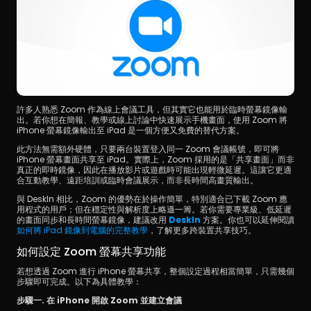
許多人熟悉 Zoom 作為線上會議工具，但其實它也能用於臨時螢幕鏡像輸
出。若你想在簡報、教學或線上討論中快速展示手機畫面，使用 Zoom 將 
iPhone 螢幕鏡像輸出至 iPad 是一個方便又免費的替代方案。
此方法無需額外硬體，只要兩台裝置登入同一 Zoom 會議帳號，即可將 
iPhone 螢幕畫面共享至 iPad。實際上，Zoom 採用的是「共享畫面」而非
真正的即時鏡像，因此在播放影片或遊戲時可能出現輕微延遲。這讓它更適
合互動教學、遠距培訓或臨時會議展示，而非長時間高畫質輸出。
與 DeskIn 相比，Zoom 的優勢在於操作簡單，特別適合已下載 Zoom 應
用程式的用戶；但在穩定性與解析度上略遜一籌。若你需要專業級、低延遲
的畫面同步和長時間螢幕鏡像，建議改用 
DeskIn
 方案。你也可以延伸閱讀 
如何將 iPad 鏡像到電腦的完整教學
，了解更多跨裝置共享技巧。
如何設定 Zoom 螢幕共享功能
若想透過 Zoom 進行 iPhone 螢幕共享，整個設定過程相當簡單，只需幾個
步驟即可完成。以下為具體教學：
步驟一. 在 iPhone 開啟 Zoom 並建立會議