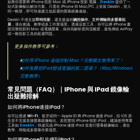
如果你需要將 iPhone 投影 Mac 或 iPhone 投影 電腦，
DeskIn
 提供了一
站式影像輸出解決方案。只需在 iPhone 與 Mac/PC 上安裝 DeskIn，登入
同一帳號，即可快速建立低延遲的螢幕鏡像連線。
DeskIn 不僅支援
即時投影
，還支援遠程
觸控操作、文件傳輸與多螢幕拓
展
，適合會議、教學或多工作業場景。透過這套工具，你可以將 iPhone 畫
面完整投影到 Mac 或電腦螢幕，保持高解析度與流暢度，避免傳統 AirPlay 
或一般投影工具的延遲問題。
更多操作教學可參考：
如何用 iPhone 遠端控制 Mac？完整圖文教學來了！
如何免費把iPad變成電腦的第二螢幕？（Mac/Windows
完整教學）
常見問題（FAQ）｜iPhone 與 IPad 鏡像輸
出疑難排解
如何將iPhone連接iPad？
你可以透過 
Wi-Fi
、藍牙或同一 Apple ID 將 iPhone 連接 iPad，但 iOS 原
生並不支援直接螢幕鏡像輸出。若想實現 iPhone 投影 iPad，建議使用專業
工具如 
DeskIn
，快速完成 iPhone 連接 iPad 並進行螢幕鏡像輸出，適合
教學、簡報或多螢幕作業場景。
如何將iPhone影片傳到iPad？