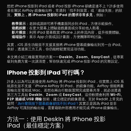
想把 iPhone 投影到 iPad 或者 iPad 投影 iPhone 卻總是連不上？許多使用
者在嘗試 AirPlay 鏡像輸出時，常遇到「找不到裝置」或「連線失敗」的狀
況。
實際上，將 iPhone 投影到 iPad 的需求非常多見
，例如：
教學展示
：老師或講師可將手機畫面同步到 iPad，方便示範操作。
遊戲娛樂
：在更大螢幕上體驗遊戲畫面或分享給他人觀看。
影片播放
：利用 iPad 螢幕觀賞 iPhone 上的串流內容，提升視覺體驗。
遠端協作
：展示 App 介面或設計畫面，方便團隊即時討論。
其實，iOS 原生功能並不支援直接將 iPhone 螢幕鏡像輸出到另一台 iPad。
立即下載
幸好，透過第三方工具，你仍能輕鬆實現這項功能。
本文將介紹三種最實用的方案——
DeskIn、Zoom、EasyCast
，從專業
級到免費方案一次講清楚，幫你快速完成 iPhone 投影 iPad 的完整設定。
IPhone 投影到 IPad 可行嗎？
許多人以為可以直接使用 AirPlay 將 iPhone 投影到 iPad，但實際上 iOS 系
統原生並不支援「iPhone AirPlay 到 iPad」的鏡像功能。AirPlay 僅能將畫
面輸出至電視或 Mac。若想在兩台行動裝置間完成螢幕共享，就必須透過
第三方工具如 
DeskIn
、
Zoom
 或 
EasyCast
。這些軟體會利用 
Wi-Fi、
P2P 連線或 USB 傳輸
 技術，建立穩定的鏡像通道。至於 Reddit 上常見的
疑問「
為什麼我按下螢幕鏡像卻找不到 iPad？
其實正是因為 iPad 並非 
AirPlay 可識別的輸出端，需要藉助外部應用才能完成 iPhone 鏡像輸出。
方法一：使用 DeskIn 將 IPhone 投影 
IPad（最佳穩定方案）