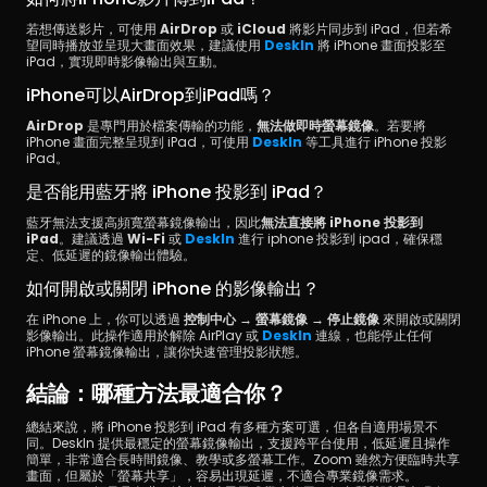
若想傳送影片，可使用 
AirDrop
 或 
iCloud
 將影片同步到 iPad，但若希
望同時播放並呈現大畫面效果，建議使用 
DeskIn
將 iPhone 畫面投影至 
iPad，實現即時影像輸出與互動。
iPhone可以AirDrop到iPad嗎？
AirDrop
 是專門用於檔案傳輸的功能，
無法做即時螢幕鏡像
。若要將 
iPhone 畫面完整呈現到 iPad，可使用 
DeskIn
 等工具進行
iPhone 投影 
iPad。
是否能用藍牙將 iPhone 投影到 iPad？
藍牙無法支援高頻寬螢幕鏡像輸出，因此
無法直接將 iPhone 投影到 
iPad
。建議透過 
Wi-Fi
 或 
DeskIn
 進行 iphone 投影到 ipad，確保穩
定、低延遲的鏡像輸出體驗。
如何開啟或關閉 iPhone 的影像輸出？
在 iPhone 上，你可以透過 
控制中心 → 螢幕鏡像 → 停止鏡像
 來開啟或關閉
影像輸出。此操作適用於解除 AirPlay 或 
DeskIn
 連線，也能停止任何 
iPhone 螢幕鏡像輸出，讓你快速管理投影狀態。
結論：哪種方法最適合你？
總結來說，將 iPhone 投影到 iPad 有多種方案可選，但各自適用場景不
同。DeskIn 提供最穩定的螢幕鏡像輸出，支援跨平台使用，低延遲且操作
簡單，非常適合長時間鏡像、教學或多螢幕工作。Zoom 雖然方便臨時共享
畫面，但屬於「螢幕共享」，容易出現延遲，不適合專業鏡像需求。