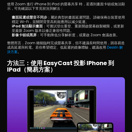
使用 Zoom 進行 iPhone 到 iPad 的螢幕共享 時，若遇到畫面卡頓或無法顯
示，可先確認以下常見狀況與解法：
畫面延遲或聲音不同步
：屬於典型的畫面延遲問題。請確保兩台裝置使用
穩定 Wi-Fi，並關閉背景高耗能應用以減少延遲。
iPad 無法顯示畫面
：可嘗試登出重登、重新開啟螢幕錄製權限，或更新
至最新 Zoom 版本以修正兼容性問題。
影像卡頓或黑屏
：可手動降低分享解析度，或重啟 Zoom 會議改善。
整體而言，Zoom 雖能臨時完成螢幕共享，但不建議長時間使用，因容易造
成高延遲與耗電。若你希望穩定、低延遲的鏡像體驗，建議改用 
DeskIn 解
決方案
。
方法三：使用 EasyCast 投影 IPhone 到 
IPad（簡易方案）