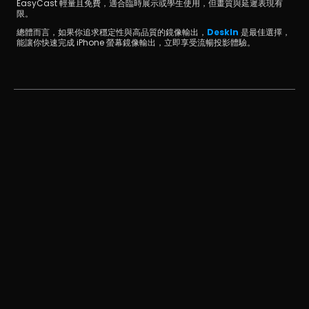
EasyCast 輕量且免費，適合臨時展示或學生使用，但畫質與延遲表現有
限。
總體而言，如果你追求穩定性與高品質的鏡像輸出，
DeskIn
 是最佳選擇，
能讓你快速完成 iPhone 螢幕鏡像輸出，立即享受流暢投影體驗。