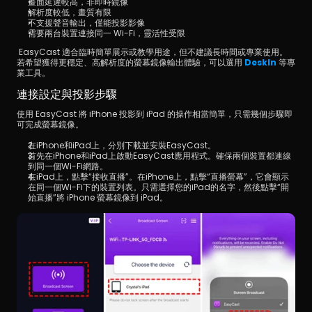
畫面延遲較高，非即時鏡像
解析度較低，畫質有限
不支援聲音輸出，僅能投影影像
需要兩台裝置連接同一 Wi-Fi，靈活性受限
 EasyCast 適合臨時簡單展示或教學用途，但不建議長時間或專業使用。
若希望獲得更穩定、高解析度的螢幕鏡像輸出體驗，可以選用 
DeskIn
 等專
業工具。
連接設定與投影步驟
使用 EasyCast 將 iPhone 投影到 iPad 的操作相當簡單，只需幾個步驟即
可完成螢幕鏡像。
在iPhone和iPad上，分別下載並安裝EasyCast。
首先在iPhone和iPad上啟動EasyCast應用程式。確保兩個裝置都連線
到同一個Wi-Fi網路。
在iPad上，點擊“接收直播”。在iPhone上，點擊“直播螢幕”，它會顯示
在同一個Wi-Fi下的裝置列表。只需選擇您的iPad的名字，然後點擊“開
始直播”將 iPhone 螢幕鏡像到 iPad。