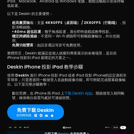
iPad、MacBook、Android 或 Windows 電腦，都能流暢顯示並保持極
低延遲。
以下是 DeskIn 的主要優勢：
超高畫質輸出
：支援 
4K60FPS（桌面端） / 2K60FPS（行動端）
，投
影清晰細緻。
<40ms 超低延遲
：幾乎無感延遲，適合即時遊戲或教學投影。
穩定跨網路連線
：不需同一 Wi-Fi 網路即可順暢鏡像輸出，外出也能
用。
免費功能豐富
：如語音通話等皆可免費使用。
整體而言，DeskIn 能滿足從個人娛樂到專業展示的各種場景，是目前 
iPhone 投影到 iPad 最穩定的方案之一。
DeskIn iPhone 投影 iPad 教學步驟
使用 
DeskIn
 進行 iPhone 投影 iPad 或者 iPad 投影 iPhone的設定過程非
常簡單，只需透過同一帳號登入並啟動鏡像功能，即可輕鬆完成螢幕鏡像輸
出。以下是完整步驟教學：
前往官網，在 iPhone 與 iPad 上
下載 DeskIn App
。開啟後登入相同帳
號，確保兩台裝置均處於可連線狀態。