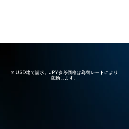
より多くのセキュリティ設定
※ USD建て請求。JPY参考価格は為替レートにより
おすすめプラン
変動します。
標準版
約 ¥1,500
／月
または年額¥8,000