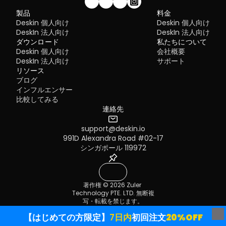
私たちのコミュニティに参加しませんか！
製品
料金
Deskin 個人向け
Deskin 個人向け
DeskIn 法人向け
DeskIn 法人向け
ダウンロード
私たちについて
Deskin 個人向け
会社概要
DeskIn 法人向け
サポート
リソース
ブログ
インフルエンサー
比較してみる
連絡先
support@deskin.io
991D Alexandra Road #02-17
シンガポール 119972
著作権 © 2026 Zuler 
Technology PTE. LTD. 無断複
写・転載を禁じます。
利用規約
プライバシーポリシー
【はじめての方限定】
7日内
初回注文
20%OFF
ダウンロード