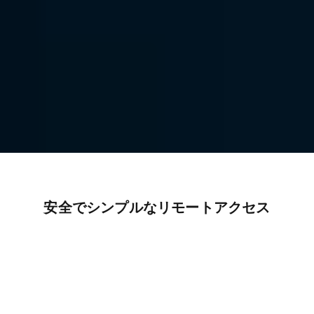
リモートワークソフトウェア 
DeskInは、安定かつ安全な接続を提供し、自宅からのリモート
ワークを可能にするツールです。
無料ダウンロード
今すぐ購入
対象：
安全でシンプルなリモートアクセス