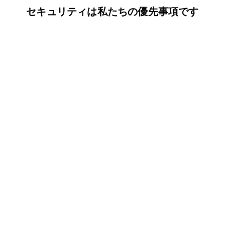
セキュリティは私たちの優先事項です
256ビット方式による暗号化
プライバシースクリーン
ブラックリスト & ホワイト
リスト