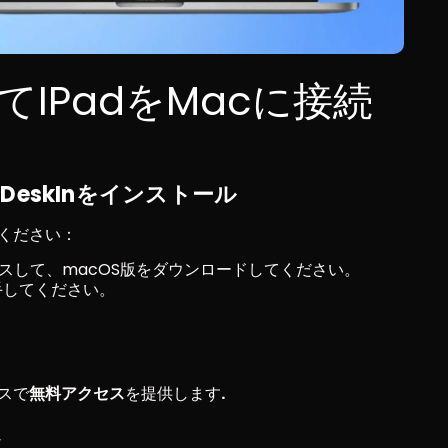
してiPadをMacに接続
DeskInをインストール
てください：
スして、macOS版をダウンロードしてください。
入手してください。
イスで
無料アクセス
を提供します
. 
定