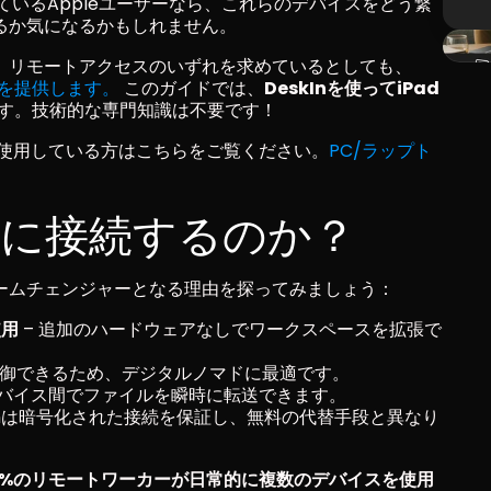
っているAppleユーザーなら、これらのデバイスをどう繋
るか気になるかもしれません。 
、リモートアクセスのいずれを求めているとしても、
ンを提供します。
 このガイドでは、
DeskInを使ってiPad
す。技術的な専門知識は不要です！
トップを使用している方はこちらをご覧ください。
PC/ラップト
acに接続するのか？
ームチェンジャーとなる理由を探ってみましょう：
使用
 – 追加のハードウェアなしでワークスペースを拡張で
acを制御できるため、デジタルノマドに最適です。
 デバイス間でファイルを瞬時に転送できます。
skInは暗号化された接続を保証し、無料の代替手段と異なり
2%のリモートワーカーが日常的に複数のデバイスを使用