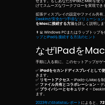
せます。もしあなたがiPadとMacを使
げてスムーズなワークフローを実現でき
拡張ディスプレイの設定やファイル共有
DeskInが安全かつ手頃なソリューショ
をMacに接続する方法
を詳しく説明しま
👨‍💻 Windows PCまたはラップ
ップとiPadを接続する方法のヒント
なぜiPadをM
手順に入る前に、このセットアップがゲ
✅ 
iPadをセカンドディスプレイとして
きます。
✅ 
リモートアクセス
 – iPadからM
✅ 
ファイル共有とコラボレーション
 –
✅ 
プライバシーとセキュリティ
 – De
ます。
2023年のStatistaレポート
によると、
7