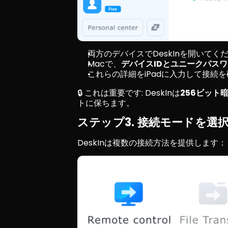
両方のデバイスでDeskInを開いてく
Macで、
デバイスIDとユニークパス
これらの詳細をiPadに入力して接続
🔒 これは重要です: DeskInは
256ビット
トに保ちます。
ステップ3. 接続モードを選
DeskInは複数の接続方法を提供します：