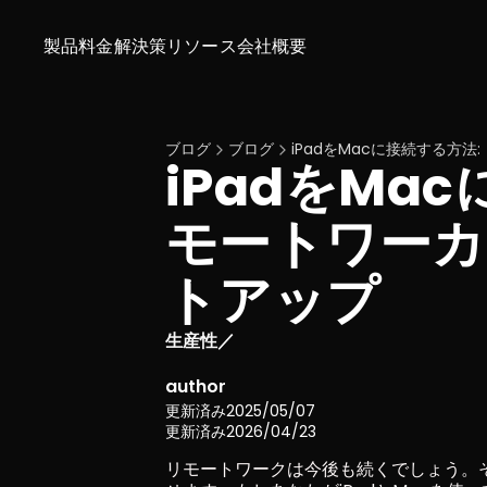
製品
料金
解決策
リソース
会社概要
ブログ
ブログ
iPadをMacに接続する方
iPadをMa
モートワーカ
トアップ
生産性
／
author
更新済み
2025/05/07
更新済み
2026/04/23
リモートワークは今後も続くでしょう。