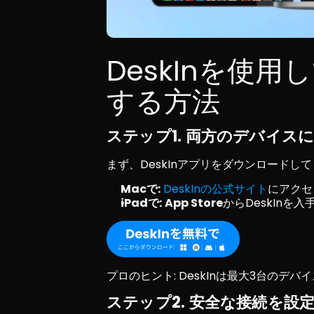
DeskInを使用
する方法
ステップ1. 両方のデバイスに
まず、DeskInアプリをダウンロードし
Macで:
DeskInの公式サイト
にアクセ
iPadで:
App Store
からDeskInを
プロのヒント: DeskInは最大3台のデバ
ステップ2. 安全な接続を設