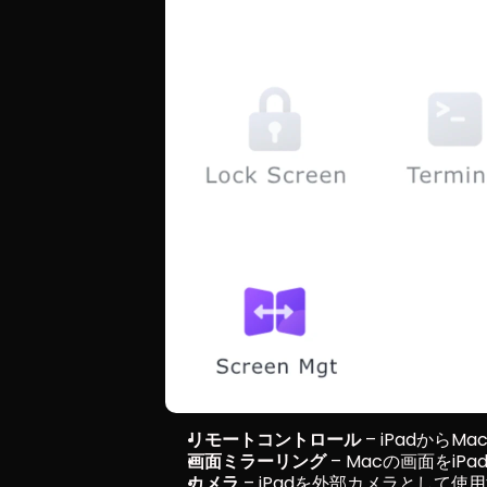
リモートコントロール
 – iPadから
画面ミラーリング
 – Macの画面をi
カメラ
 – iPadを外部カメラとして