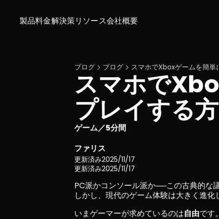
製品
料金
解決策
リソース
会社概要
ブログ
ブログ
スマホでXboxゲームを簡
スマホでXb
プレイする方
ゲーム
5分間
／
ファリス
更新済み
2025/11/17
更新済み
2025/11/17
PC派かコンソール派か──この古典的な
しかし、現代のゲーム体験は大きく進化
いまゲーマーが求めているのは
自由
です