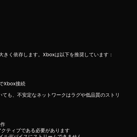
性に大きく依存します。Xboxは以下を推奨しています：
Xbox接続
いても、不安定なネットワークはラグや低品質のストリ
。
動作
アクティブである必要があります
イルデバイスにストリームできません