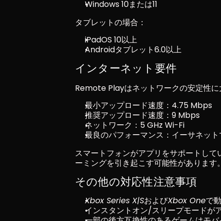
Windows 10または11
タブレットの場合：
iPadOS 10以上
Androidタブレット6.0以上
インターネット要件
Remote Playはネットワークの安定
最小アップロード速度：4.75 Mbps
推奨アップロード速度：9 Mbps
ネットワーク：5 GHz Wi-Fi
最良のパフォーマンス：イーサネットで
スマートフォンがアプリをサポートして
ーミングを引き起こす可能性があります
その他の対応性注意事項
Xbox Series X|S
および
Xbox One
で
インスタントオン/スリープモードが
一部の後方互換性のあるゲームはモバ