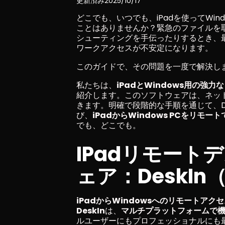
更新済み
2025/10/17
どこでも、いつでも、iPadを使ってWi
ことはありませんか？緊急のファイルを
シューティングを手伝ったりするとき、
ワークアクセスが不安定になります。
このガイドで、その問題を一度で解決し
私たちは、
iPadとWindows用の強
紹介します。このソフトウェアは、ネッ
きます。明確で段階的な手順を通じて、D
び、
iPadからWindows PCをリモ
でも、どこでも。
IPadリモート
ェア：DeskI
iPadからWindowsへのリモートアク
DeskIn
は、
マルチプラットフォームで
ルユーザーにもプロフェッショナルにも最適