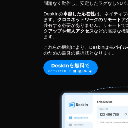
問題なく動作し、安定したラグなしのパ
DeskInの
卓越した応答性
は、ネイティブ
ます。
クロスネットワークのリモートア
共有する必要がありません。リモートで
クアップ
や
無人アクセス
などの高度な機
ます。
これらの機能により、DeskInは
モバイル
のための最良の選択肢となります。