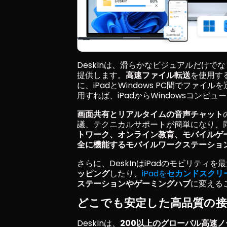
DeskInは、滑らかなビジュアルだけで
提供します。
高速ファイル転送
を使用す
に、iPadとWindows PC間でファイ
用すれば、iPadからWindowsコン
画面共有とリアルタイムの音声チャット
議、テクニカルサポートが簡単になり、
トワーク、オンライン教育、モバイルゲ
全に機能するモバイルワークステーショ
さらに、DeskInはiPadのモビリティ
ッピング
したり、
iPadを
セカンドスクリ
ステーションやゲーミングハブ
に変える
どこでも安定した高品質の接
DeskInは、
200以上のグローバル高速ノ