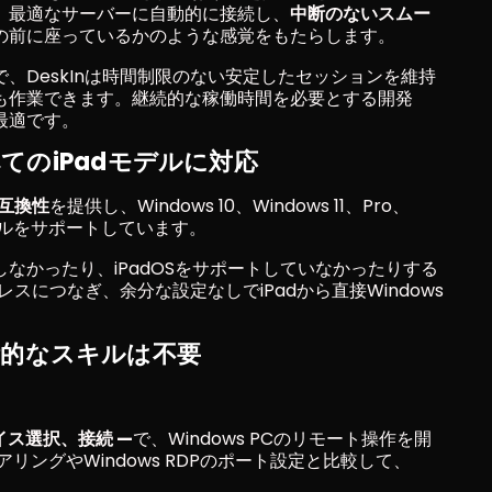
、最適なサーバーに自動的に接続し、
中断のないスムー
の前に座っているかのような感覚をもたらします。
で、DeskInは時間制限のない安定したセッションを維持
も作業できます。継続的な稼働時間を必要とする開発
最適です。
すべてのiPadモデルに対応
互換性
を提供し、Windows 10、Windows 11、Pro、
モデルをサポートしています。
作しなかったり、iPadOSをサポートしていなかったりする
レスにつなぎ、余分な設定なしでiPadから直接Windows
術的なスキルは不要
イス選択、接続 —
で、Windows PCのリモート操作を開
アリングやWindows RDPのポート設定と比較して、