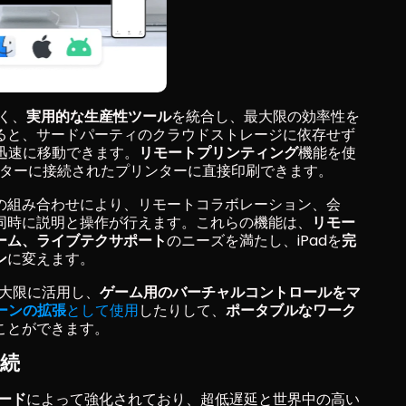
なく、
実用的な生産性ツール
を統合し、最大限の効率性を
ると、サードパーティのクラウドストレージに依存せず
ルを迅速に移動できます。
リモートプリンティング
機能を使
ピューターに接続されたプリンターに直接印刷できます。
の組み合わせにより、リモートコラボレーション、会
同時に説明と操作が行えます。これらの機能は、
リモー
ーム、ライブテクサポート
のニーズを満たし、iPadを
完
ン
に変えます。
を最大限に活用し、
ゲーム用のバーチャルコントロールをマ
ーンの拡張
として使用
したりして、
ポータブルなワーク
ことができます。
続
ード
によって強化されており、超低遅延と世界中の高い