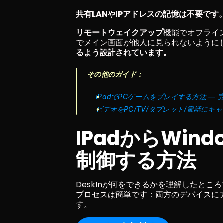
共有LANやIPアドレスの記憶は不要です
リモートウェイクアップ
機能でオフライ
でメイン画面が他人に見られないようにしま
るよう設計されています。
その他のガイド：
iPadでPCゲームをプレイする方法 —
ビデオをPC/TV/タブレット/電話にキ
IPadからWin
制御する方法
DeskInが何をできるかを理解したと
プロセスは簡単です：両方のデバイスに
す。