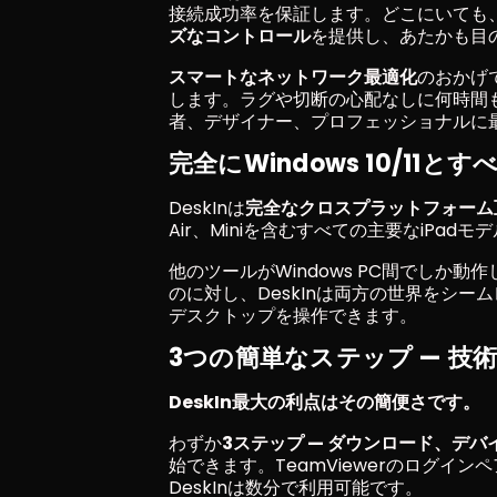
接続成功率を保証します。どこにいても
ズなコントロール
を提供し、あたかも目
スマートなネットワーク最適化
のおかげ
します。ラグや切断の心配なしに何時間
者、デザイナー、プロフェッショナルに
完全にWindows 10/11と
DeskInは
完全なクロスプラットフォーム
Air、Miniを含むすべての主要なiPad
他のツールがWindows PC間でしか動
のに対し、DeskInは両方の世界をシーム
デスクトップを操作できます。
3つの簡単なステップ — 技
DeskIn最大の利点はその簡便さです。
わずか
3ステップ — ダウンロード、デバ
始できます。TeamViewerのログインペ
DeskInは数分で利用可能です。