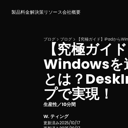
製品
料金
解決策
リソース
会社概要
ブログ
ブログ
【究極ガイド】iPadからWi
【究極ガイド
Windows
とは？Desk
プで実現！
生産性
10分間
／
W. ティング
更新済み
2025/10/17