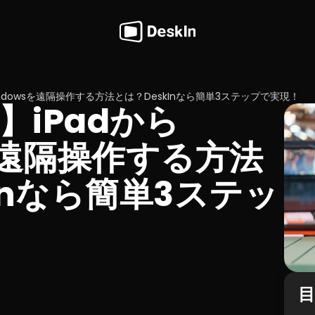
ndowsを遠隔操作する方法とは？DeskInなら簡単3ステップで実現！
】iPadから
を遠隔操作する方法
Inなら簡単3ステッ