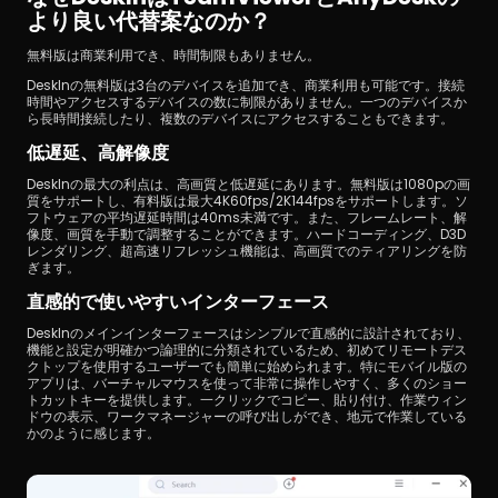
より良い代替案なのか？
無料版は商業利用でき、時間制限もありません。
DeskInの無料版は3台のデバイスを追加でき、商業利用も可能です。接続
時間やアクセスするデバイスの数に制限がありません。一つのデバイスか
ら長時間接続したり、複数のデバイスにアクセスすることもできます。
低遅延、高解像度
DeskInの最大の利点は、高画質と低遅延にあります。無料版は1080pの画
質をサポートし、有料版は最大4K60fps/2K144fpsをサポートします。ソ
フトウェアの平均遅延時間は40ms未満です。また、フレームレート、解
像度、画質を手動で調整することができます。ハードコーディング、D3D
レンダリング、超高速リフレッシュ機能は、高画質でのティアリングを防
ぎます。
直感的で使いやすいインターフェース
DeskInのメインインターフェースはシンプルで直感的に設計されており、
機能と設定が明確かつ論理的に分類されているため、初めてリモートデス
クトップを使用するユーザーでも簡単に始められます。特にモバイル版の
アプリは、バーチャルマウスを使って非常に操作しやすく、多くのショー
トカットキーを提供します。一クリックでコピー、貼り付け、作業ウィン
ドウの表示、ワークマネージャーの呼び出しができ、地元で作業している
かのように感じます。