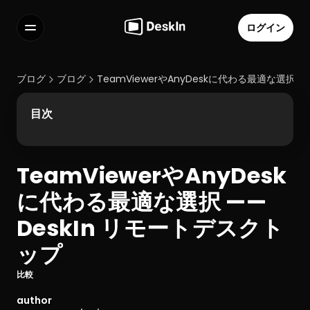
ログイン
機能
よくある質問
ブログ
ブログ
TeamViewerやAnyDeskに代わる最適な選択 —
Select Language
目次
TeamViewerやAnyDesk
利用規約
に代わる最適な選択 —— 
個人情報の取り扱いについて
DeskIn リモートデスクト
ップ
比較
author