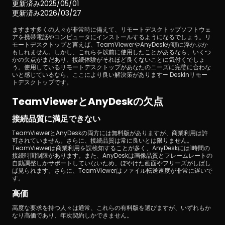
更新済み
2025/05/01
更新済み
2026/03/27
ますます多くの人々が非常時に備えて、リモートデスクトップソフトウェ
アを携帯電話やコンピュータにインストールするようになるでしょう。リ
モートデスクトップと言えば、TeamViewerやAnyDeskが頭に浮かぶか
もしれません。しかし、これらを以前に使用したことがあるなら、いくつ
かの欠点がまだあり、接続体験がそれほど良くないことに気付くでしょ
う。使用しているリモートデスクトップがあなたのニーズに完璧に合わな
いと感じているなら、ここにより良い解決策があります— DeskInリモー
ダウンロード
トデスクトップです。
TeamViewerとAnyDeskの欠点
接続品質に満足できない
TeamViewerとAnyDeskの両方には無料版がありますが、商業利用は許
可されていません。さらに、接続品質は常に良いとは限りません。
TeamViewerは商業利用を誤検知することが多く、AnyDeskには1時間の
接続時間制限があります。また、AnyDeskは画像品質とフレームレートの
自動調整しかサポートしていないため、ぼやけた画面やフリーズがしばし
ば見られます。さらに、TeamViewerはファイル転送速度が非常に遅いで
す。
高価
高度な要求を持つ人々は通常、これらの有料版を選びますが、いずれもか
なり高価であり、年次契約しかできません。