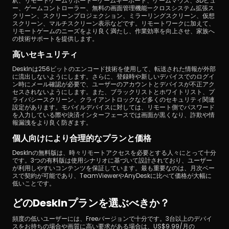
釈、リモートゲームサポート—ゲームキーボード、ゲームマウス、3Dビュ
ー、ゲームコントローラー、無料の画面管理機能—クロスシステム拡張ス
クリーン、スクリーンプロジェクション、ミラーリングスクリーン、仮想
スクリーン、マルチスクリーン表示などです。リモートワークに加えて、
リモートゲームのニーズをより良く満たし、作業効率を向上させ、家族へ
の技術サポートを提供します。
高いセキュリティ
DeskInは256ビットのエンコード技術を使用して、転送された情報が外部
に流出しないようにします。さらに、登録時や新しいデバイスでのログイ
ン時にメール確認が必要で、ユーザーのアカウントとデバイスが不正アク
セスされないようにします。また、ブラックリストとホワイトリスト、プ
ライバシースクリーン、クライアントロックなど多くのセキュリティ関連
設定があります。モバイルデバイスに対しては、リモート側でパスワード
を入力している際や決済インターフェースでは画面が黒くなり、詐欺や情
報漏洩をより良く防ぎます。
個人向けにより合理的なプランと価格
DeskInの無料版は、時々リモートアクセスを必要とする人々にとって十分
です。3つの有料版は使用シナリオに基づいて設計されており、ユーザー
が利用しやすいコンテンツを保証しています。最も重要なのは、月次ベー
スで契約が可能であり、TeamViewerやAnyDeskに比べて価格が大幅に
低いことです。
どのDeskInプランを選ぶべきか？
頻度の低いユーザーには、Freeバージョンで十分です。3台以上のデバイ
スをお持ちの場合や画質に高い要求がある場合は、US$9.99/月の