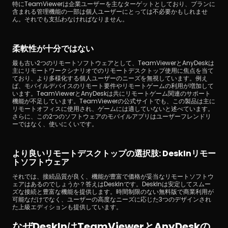
特にTeamViewerは企業ユーザーを主なターゲットとしており、プランに
含まれる管理機能の一部は個人ユーザーにとっては不必要かもしれませ
ん。それでも支払わなければなりません。
柔軟性が十分ではない
最も古い2つのリモートソフトウェアとして、TeamViewerとAnyDeskは
主にリモートワークシナリオでのリモートデスクトップ使用に焦点を当て
ており、より多様化する個人ユーザーのニーズを無視しています。例え
ば、モバイルデバイスのリモート要件やリモートゲームの利用が増加して
います。TeamViewerとAnyDeskは共にリモートゲーム関連のサポート
機能が不足しています。TeamViewerの公式サイトでも、この製品は主に
リモートオフィスに使用され、ゲームには適していないと述べています。
さらに、この2つのソフトウェアのモバイルアプリはユーザーフレンドリ
ーではなく、使いにくいです。
より良いリモートデスクトップの選択肢: DeskInリモー
トソフトウェア
それでは、接続品質が良く、機能が豊富で価格が妥当なリモートソフトウ
ェアはあるのでしょうか？答えはDeskInです。DeskInは安定してスムー
ズな接続と豊富な機能を提供します。時間制限のない無料版で商業利用が
可能なだけでなく、ユーザーの高度なニーズに応じた3つのデザインされ
た上級エディションも提供しています。
なぜDeskInはTeamViewerとAnyDeskの