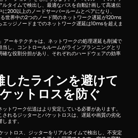
アルタイムで検出し、最適なパスを自動計画して高速伝
に200以上のノードサーバールームとペアになり、
なる世界中の2つのノード間のネットワーク遅延が120ms
エッジノードまでのネットワーク遅延は10msを超えま
離」アーキテクチャは、ネットワークの処理遅延も削減で
担当し、コントロールルームがラインプランニングとリ
明確な役割分担があり、それぞれのハードウェアの効率
。
混雑したラインを避けて
ケットロスを防ぐ
ネットワーク伝送はより安定している必要があります。
こされるジッターとパケットロスは、遅延や画質の劣化
響します。
パケットロス、ジッターをリアルタイムで検出し、不安定