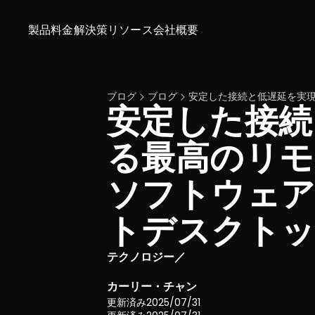
製品
料金
解決策
リソース
会社概要
ブログ
ブログ
安定した接続と低遅延を実現
安定した接続
る最高のリモ
ソフトウェア：
トデスクト
テクノロジー
／
カーリー・チャン
更新済み
2025/07/31