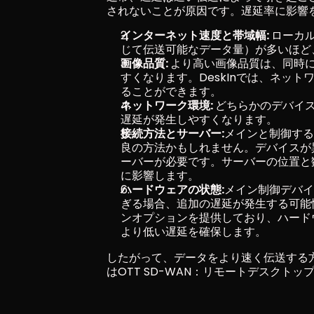
されないことが原因です。遅延率に影響
インターネット速度と帯域幅: 
ローカ
じて伝送可能なデータ量）が多いほど
画像品質: 
より高い画像品質は、同時
すくなります。DeskInでは、ネッ
ることができます。
ネットワーク環境: 
どちらかのデバイ
遅延が発生しやすくなります。
接続方法とサーバー:
メインと制御する
良の方法かもしれません。デバイスが
ーバーが必要です。サーバーの位置と
に影響します。
ハードウェアの状態:
メイン制御デバイ
ぎる場合、追加の遅延が発生する可能性
ンオプションを提供しており、ハード
より低い遅延を確保します。
したがって、データをより速く伝送する方
はOTT SD-WAN：リモートデスクト