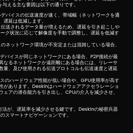
を与える主な要因は以下の通りです。
ルデバイスの伝送速度が速く、帯域幅（ネットワークを通
、遅延は低減します。
に伝送されるデータ量が増えるため、遅延を引き起こしや
トワーク状況に応じて解像度を手動で調整し、遅延を低減す
スのネットワーク環境が不安定または混雑している場合、
デバイスが同じネットワークにある場合、P2P接続が最
異なるネットワークか遠距離にある場合には、リレーサ
数量、及び使用される伝送プロトコルも伝送速度と遅延
スのハードウェア性能が低い場合や、GPU使用率が高す
があります。DeskInはハードウェアアクセラレーショ
ウェアの潜在能力を引き出し、CPUの介入を減少させ、
法が、遅延率を減少させる鍵です。DeskInの秘密兵器
ップのスマートナビゲーションです。