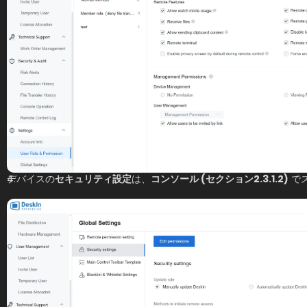
デバイスの
セキュリティ設定
は、
コンソール (セクション2.3.1.2)
 で