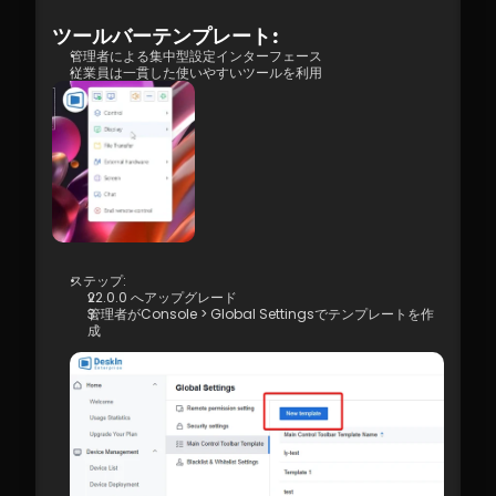
4.03 高品質モードを有効にする方法
4.04 画像品質オプション
ツールバーテンプレート:
4.05 リモート印刷
管理者による集中型設定インターフェース
4.06 プライバシースクリーン
従業員は一貫した使いやすいツールを利用
4.07 4:4:4 トゥルーカラーモードを有効にす
るための条件
4.08 マルチスクリーン間リモコン設定方法
4.09 グラフィックタブレット/描画タブレッ
トの設定と使用方法
4.10 リモートツールバー - フローティングウ
ィジェット
4.11 リモートコントロール中に管理者権限が
なく、権限を昇格できない場合のSOS
4.12 ショートカットキー設定
ステップ:
v2.0.0 へアップグレード
4.13. 音声通話
管理者がConsole > Global Settingsでテンプレートを作
4.14. 配布
成
5.1 ファイアウォールとポートの要件
5.2 プロキシインターネット構成
5.3 企業ネットワークポリシーチェック – イ
ンターネット行動管理
6.1 アクセス許可の割り当て管理
7.1 4K動画体験を最適化するためのポイント
8.1 DeskIn Enterprise v2.0.0 の新機能