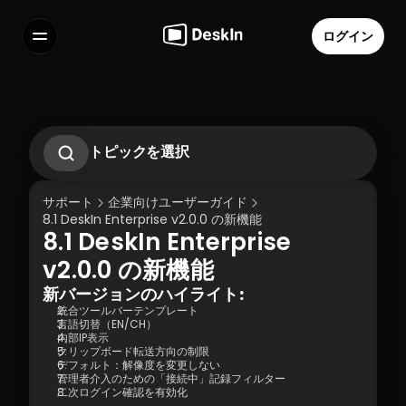
ログイン
機能
よくある質問
Select Language
トピックを選択
1. DeskInエンタープライズの紹介
2.1. 初めての操作ガイド
サポート
企業向けユーザーガイド
2.2 リモートワークシナリオ運用ガイド
8.1 DeskIn Enterprise v2.0.0 の新機能
2.3 テクニカルサポートシナリオ操作ガイド
8.1 DeskIn Enterprise 
2.4 一時的な技術サポートシナリオ - SOS操
利用規約
個人情報の取り扱いについて
作ガイド
v2.0.0 の新機能
3.1 サイレントコマンドインストールとデバイ
スの連携
新バージョンのハイライト:
3.2 連携の仕方: エンタープライズコー導入コ
統合ツールバーテンプレート
言語切替（EN/CH）
ード | アカウントパスワード
内部IP表示
3.3 連携後のデバイスの解除方法（制御終
クリップボード転送方向の制限
了）
デフォルト：解像度を変更しない
4.01 DeskIn リモート接続モード
管理者介入のための「接続中」記録フィルター
二次ログイン確認を有効化
4.02 ハイクオリティモードとは何ですか？