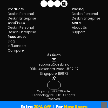
Join our community!
Products
Pricing
DeskIn Personal
DeskIn Personal
DeskIn Enterprise
DeskIn Enterprise
ดาวน์โหลด
More
DeskIn Personal
About Us
DeskIn Enterprise
Support
Resources
Blog
Influencers
Compare
ติดต่อเรา
support@deskin.io
991D Alexandra Road  #02-17
Singapore 119972
Copyright © 2026 Zuler 
Technology PTE. LTD. All rights 
reserved.
Terms of Service
Privacy Policy
Extra
 20% Off
｜For
 New Users