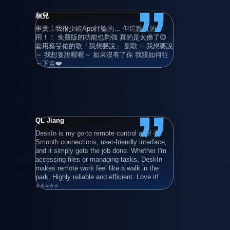
”
桓兒
Adrian Gru
事實上我很少給App評論的… 但這款真的好
Super user 
用！！ 免費版的功能也夠強 真的是太佛了😊 
also with hi
套用蔡旻佑的歌「我想要說」 副歌： 我想要說
devices!
～ 我想要說喔喔～ 如果沒有了你 我該如何往
～下走❤️
”
QL Jiang
清晨的卡布
DeskIn is my go-to remote control app! 🌟 
滿好用的 
Smooth connections, user-friendly interface, 
連線使用 
and it simply gets the job done. Whether I'm 
年）
accessing files or managing tasks, DeskIn 
makes remote work feel like a walk in the 
park. Highly reliable and efficient. Love it! 
⭐⭐⭐⭐⭐