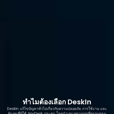
ตัวควบคุม
เกม
การใช้
งานเชิง
พาณิชย์
โหมด
ความเป็น
ฟรี
ชำระเงิน
ส่วนตัว
ช่องทาง
$33.9USD/เดือน
เพิ่มเติม
ฝ่ายบริการ
ชำระเงิน
ฟรี
ลูกค้า
ทำไมต้องเลือก DeskIn
DeskIn แก้ไขปัญหาทั่วไปเกี่ยวกับความปลอดภัย การใช้งาน และ
ต้นทุนที่ผู้ใช้ AnyDesk ประสบ โดยนำเสนอทางออกที่ครอบคลุม