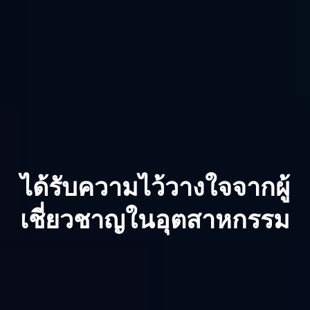
ตรงกันข้าม DeskIn เสนอ
นโยบายการใช้งานที่เป็นมิตรกว่า
 รุ่น
ฟรีสามารถรองรับฟีเจอร์ที่หลากหลาย รวมถึงการโทรด้วยเสียง 
การขยายหน้าจอ และการสะท้อนหน้าจอ พร้อมทั้งการเชื่อมต่อ
ที่เสถียร และอนุญาตให้ใช้งานทางเชิงพาณิชย์ได้ แผนรายปีที่
ต้องชำระเงินมีค่าใช้จ่ายเพียง 
$4.16/เดือน
 ซึ่งเป็นเพียงหนึ่งใน
ห้าของแผนที่เทียบเท่าของ AnyDesk (
$21.52/เดือน
) ให้
ประโยชน์ด้านต้นทุนที่สำคัญ
ดาวน์โหลดฟรี
ซื้อตอนนี้
ได้รับความไว้วางใจจากผู้
เชี่ยวชาญในอุตสาหกรรม