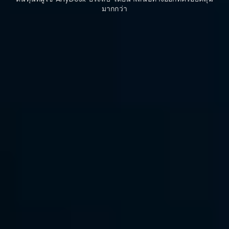
มากกว่า
ความหน่วงต่ำพิเศษและ
ประสิทธิภาพสูง
ต่างจาก AnyDesk ซึ่งมักประสบปัญหาเกี่ยวกับการเชื่อมต่อ 
DeskIn ใช้โปรโตคอลการเชื่อมต่อที่ปรับแต่งเป็นพิเศษเพื่อมอบ 
อัตราการเชื่อมต่อที่เสถียร 99.9%
 ให้กับผู้ใช้ทั่วโลก โดยเฉพาะ
เมื่อจัดการการส่งผ่าน 4K ที่มีความละเอียดสูง DeskIn รักษา
การแสดงผลที่ราบรื่นที่ 
60FPS
 ในขณะที่ AnyDesk บางครั้ง
ทำได้เพียง 30FPS และอาจประสบปัญหาความล่าช้า หรือการ
สะดุด
ดาวน์โหลดฟรี