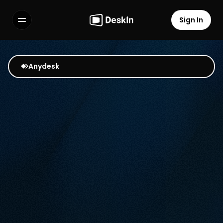
Sign In
Sign In
Features
Features
FAQs
FAQs
Anydesk
Select Language
Select Language
Terms of Service
Terms of Service
Privacy Policy
Privacy Policy
DeskIn เทียบกับ AnyDesk
เหตุใด DeskIn จึงปลอดภัย 
ยืดหยุ่น และเสถียร
เบื่อกับการแจ้งเตือนเชิงพาณิชย์บ่อยครั้งของ AnyDesk การ
เชื่อมต่อที่ไม่เสถียร และความหน่วงสูงที่มักขัดจังหวะการทำงาน