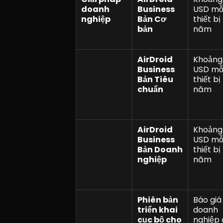
doanh 
Business 
USD mỗi
nghiệp
Bản Cơ 
thiết bị
bản
năm
AirDroid 
Khoảng 
Business 
USD mỗi
Bản Tiêu 
thiết bị
chuẩn
năm
AirDroid 
Khoảng 
Business 
USD mỗi
Bản Doanh 
thiết bị
nghiệp
năm
Phiên bản 
Báo giá 
triển khai 
doanh 
cục bộ cho 
nghiệp 