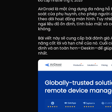
Đã cập nhật
18 thg 11, 2025
AirDroid là một ứng dụng đa năng hỗ t
soát của phụ huynh, cho phép người dù
theo dõi hoạt động màn hình. Tuy nhiên
ngại liệu độ ổn định, tính bảo mật và c
không.
Bài viết này sẽ cung cấp bài đánh giá 
năng cốt lõi và hạn chế của nó. Cuối cù
định và an toàn hơn—DeskIn—để giúp 
nhất.