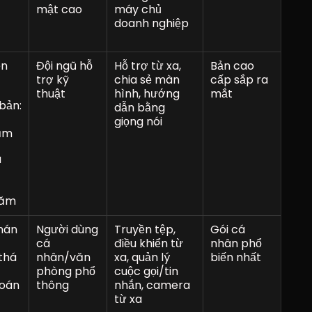
mật cao
máy chủ 
doanh nghiệp
n 
Đội ngũ hỗ 
Hỗ trợ từ xa, 
Bản cao 
trợ kỹ 
chia sẻ màn 
cấp sắp ra 
thuật
hình, hướng 
mắt
bản: 
dẫn bằng 
giọng nói
ăm
 
năm
hán
Người dùng 
Truyền tệp, 
Gói cá 
cá 
điều khiển từ 
nhân phổ 
thá
nhân/văn 
xa, quản lý 
biến nhất
phòng phổ 
cuộc gọi/tin 
oán 
thông
nhắn, camera 
từ xa