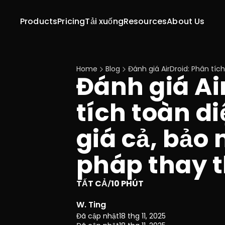
Products
Pricing
Tải xuống
Resources
About Us
Home
Blog
Đánh giá AirDroid: Phân tíc
Đánh giá Ai
tích toàn di
giá cả, bảo 
pháp thay t
TẤT CẢ
10 PHÚT
/
W. Ting
Đã cập nhật
18 thg 11, 2025