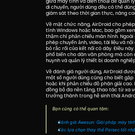
giữa máy tính và điện thoại để quản lý
di chuyển, người dùng đều có thể dùng A
giám sát theo thời gian thực, nâng ca
Về mặt chức năng, AirDroid cho phép n
tính Windows hoặc Mac, bao gồm xem 
thậm chí phản chiếu màn hình. Ngoài r
phép chuyển ảnh, video, tài liệu và nội
bỏ rắc rối của kết nối có dây. Điều này
phổ biến cho dân văn phòng mà còn đ
huynh và quản lý thiết bị doanh nghiệp
Về đánh giá người dùng, AirDroid được
một số người dùng cũng cho biết gặp t
hoặc khi phản chiếu độ phân giải cao.
đồng bộ đa nền tảng, thao tác từ xa và
trưởng thành trong hệ sinh thái Andro
Bạn cũng có thể quan tâm:
Đánh giá Awesun: Giải pháp máy tính 
Các lựa chọn thay thế Parsec tốt nh