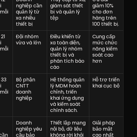
 
nghiệp cần 
giám sát thiết 
giảm 10% 
 mỗi 
quản lý từ 
bị và quản lý 
cho đơn 
xa nhiều 
tệp
hàng trên 
thiết bị
100 thiết bị.
21 
Đội nhóm 
Điều khiển từ 
Cung cấp 
 
vừa và lớn
xa toàn diện, 
mức chức 
 mỗi 
quản lý nhóm 
năng kiểm 
thiết bị và 
soát cao 
phân tích báo 
hơn
cáo
33 
Bộ phận 
Hệ thống quản 
Hỗ trợ triển 
 
CNTT 
lý MDM hoàn 
khai cục bộ
 mỗi 
doanh 
chỉnh, triển 
nghiệp
khai ứng dụng 
và kiểm soát 
chính sách.
Doanh 
Thiết lập mạng 
Giải pháp 
nghiệp yêu 
nội bộ, dữ liệu 
bảo mật 
cần 
cầu bảo 
không rời khỏi 
cao nhất