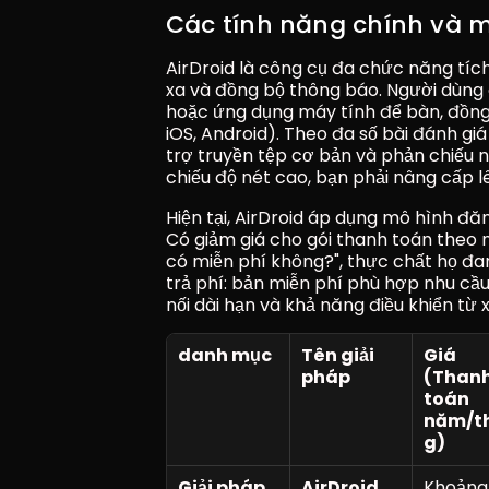
Các tính năng chính và m
AirDroid là công cụ đa chức năng tích
xa và đồng bộ thông báo. Người dùng c
hoặc ứng dụng máy tính để bàn, đồng 
iOS, Android). Theo đa số bài đánh gi
trợ truyền tệp cơ bản và phản chiếu n
chiếu độ nét cao, bạn phải nâng cấp lê
Hiện tại, AirDroid áp dụng mô hình đăn
Có giảm giá cho gói thanh toán theo n
có miễn phí không?", thực chất họ đan
trả phí: bản miễn phí phù hợp nhu cầu 
nối dài hạn và khả năng điều khiển từ
danh mục
Tên giải 
Giá 
pháp
(Thanh
toán 
năm/t
g)
Giải pháp 
AirDroid 
Khoảng 