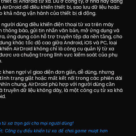
 thiết bị Android từ xa. Dù ở công ty, ở nhà hay đang 
irDroid để điều khiển thiết bị, sao lưu dữ liệu hoặc 
o khả năng vận hành của thiết bị di động.
gười dùng điều khiển điện thoại từ xa trên máy 
thông báo, gửi tin nhắn văn bản, mở ứng dụng và 
a, ứng dụng còn hỗ trợ truyền tệp đa nền tảng, cho 
 dung khác tốc độ cao giữa Android, iOS và PC, loại 
 khiến AirDroid không chỉ là công cụ quản lý từ xa 
ược ưa chuộng trong lĩnh vực kiểm soát của phụ 
.
 khen ngợi vì giao diện đơn giản, dễ dùng, nhưng 
ình trạng giật hoặc mất kết nối trong các phiên dài 
 Nhìn chung, AirDroid phù hợp với người dùng cần 
 truyền dữ liệu không dây, là một công cụ từ xa khá 
id.
từ xa trọn gói cho mọi người dùng! 
ất: Công cụ điều khiển từ xa để chơi game mượt hơn