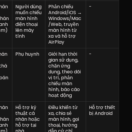
thán
Người dùng 
Phản chiếu 
-
muốn chiếu 
Android/iOS → 
thán
màn hình 
Windows/Mac
anh 
điện thoại 
/Web, truyền 
ăm)
lên máy 
màn hình từ 
tính
xa và hỗ trợ 
AirPlay
hán
Phụ huynh
Giới hạn thời 
-
gian sử dụng, 
thá
chặn ứng 
dụng, theo dõi 
oán 
vị trí, phản 
chiếu màn 
hình, báo cáo 
hoạt động
thán
Hỗ trợ kỹ 
Điều khiển từ 
Hỗ trợ thiết 
thuật cá 
xa, chia sẻ 
bị Android
thán
nhân hoặc 
màn hình, gọi 
anh 
hỗ trợ tại 
thoại, hướng 
ăm)
nhà
dẫn cử chỉ