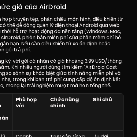
ức giá của AirDroid
 hợp truyền tệp, phản chiếu màn hình, điều khiển từ 
ó thể dễ dàng quản lý điện thoại Android qua web 
thời hỗ trợ hoạt động đa nền tảng (Windows, Mac, 
á AirDroid, phiên bản miễn phí của phần mềm chỉ hỗ 
gắn hạn. Nếu cần điều khiển từ xa ổn định hoặc 
n gói trả phí.
g ký, với gói cá nhân có giá khoảng 3,99 USD/tháng. 
ăm. Khi nhiều người dùng tìm kiếm "AirDroid Cast 
g so sánh sự khác biệt giữa tính năng miễn phí và 
nhẹ, trong khi bản trả phí cung cấp độ ổn định kết 
 xa, mang lại trải nghiệm mượt mà hơn tổng thể.
Phù hợp 
Chức năng 
Ghi chú
 
với
chính
hán
12 
Doanh 
Truy cập từ xa, 
Ưu đãi 