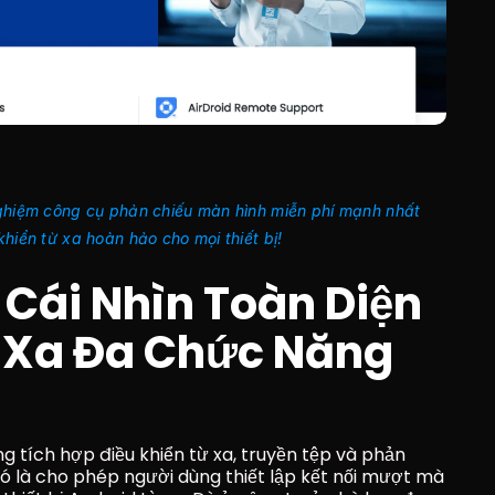
ghiệm công cụ phản chiếu màn hình miễn phí mạnh nhất 
hiển từ xa hoàn hảo cho mọi thiết bị!
 Cái Nhìn Toàn Diện 
 Xa Đa Chức Năng 
 tích hợp điều khiển từ xa, truyền tệp và phản 
ó là cho phép người dùng thiết lập kết nối mượt mà 