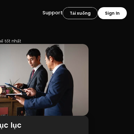
Support
Tải xuống
Sign In
hế tốt nhất
ục lục