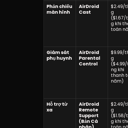
Phản chiếu 
AirDroid 
$2.49/
màn hình
Cast
g 
($1.67/
g khi th
toán n
Giám sát 
AirDroid 
$9.99/t
phụ huynh
Parental 
g 
Control
($4.99/
ng khi 
thanh t
năm)
Hỗ trợ từ 
AirDroid 
$2.49/
xa
Remote 
g 
Support 
($1.58/
(Bản Cá 
g khi th
nhân)
toán n