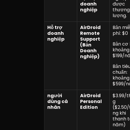
doanh 
được 
nghiệp
thương 
lượng.
Hỗ trợ 
AirDroid 
Bản miễ
doanh 
Remote 
phí: $0
nghiệp
Support 
Bản cơ 
(Bản 
khoảng 
Doanh 
$199/n
nghiệp)
Bản tiêu
chuẩn: 
khoảng 
$599/
người 
AirDroid 
$3.99/t
dùng cá 
Personal 
g 
nhân
Edition
($2.50/
ng khi 
thanh t
năm)