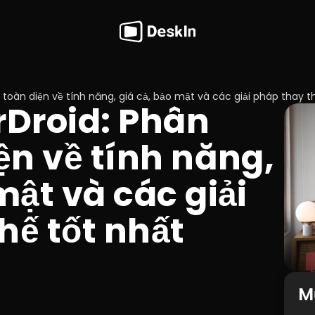
h toàn diện về tính năng, giá cả, bảo mật và các giải pháp thay t
rDroid: Phân 
ện về tính năng, 
mật và các giải 
hế tốt nhất
M