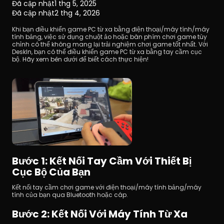
Đã cập nhật
1 thg 5, 2025
Đã cập nhật
2 thg 4, 2026
Khi bạn điều khiển game PC từ xa bằng điện thoại/máy tính/máy 
tính bảng, việc sử dụng chuột ảo hoặc bàn phím chơi game tùy 
chỉnh có thể không mang lại trải nghiệm chơi game tốt nhất. Với 
DeskIn, bạn có thể điều khiển game PC từ xa bằng tay cầm cục 
bộ. Hãy xem bên dưới để biết cách thực hiện!
Tải xuống
Bước 1: Kết Nối Tay Cầm Với Thiết Bị 
Cục Bộ Của Bạn
Kết nối tay cầm chơi game với điện thoại/máy tính bảng/máy 
tính của bạn qua Bluetooth hoặc cáp.
Bước 2: Kết Nối Với Máy Tính Từ Xa