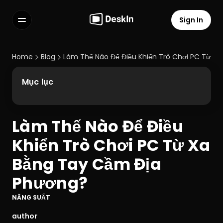
Sign In
Features
FAQs
Home
Blog
Làm Thế Nào Để Điều Khiển Trò Chơi PC Từ X
Select Language
Mục lục
Làm Thế Nào Để Điều 
Terms of Service
Khiển Trò Chơi PC Từ Xa 
Privacy Policy
Bằng Tay Cầm Địa 
Phương?
NĂNG SUẤT
author