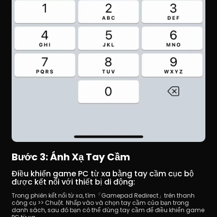
Bước 3: Ánh Xạ Tay Cầm
Điều khiển game PC từ xa bằng tay cầm cục bộ 
được kết nối với thiết bị di động:
Trong phiên kết nối từ xa, tìm「Gamepad Redirect」trên thanh 
công cụ >> Chuột. Nhấp vào và chọn tay cầm của bạn trong 
danh sách, sau đó bạn có thể dùng tay cầm để điều khiển game 