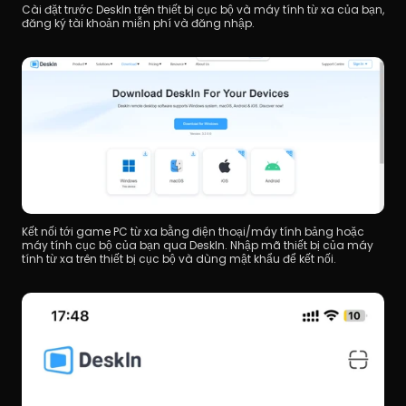
Cài đặt trước DeskIn trên thiết bị cục bộ và máy tính từ xa của bạn, 
đăng ký tài khoản miễn phí và đăng nhập.
Kết nối tới game PC từ xa bằng điện thoại/máy tính bảng hoặc 
máy tính cục bộ của bạn qua DeskIn. Nhập mã thiết bị của máy 
tính từ xa trên thiết bị cục bộ và dùng mật khẩu để kết nối.