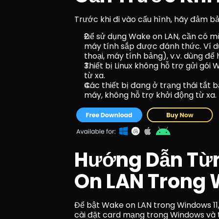
Trước khi đi vào cấu hình, hãy đảm b
Để sử dụng Wake on LAN, cần có một
máy tính sắp được đánh thức. Ví dụ:
thoại, máy tính bảng), v.v. dùng để 
Thiết bị Linux không hỗ trợ gửi gói 
từ xa.
Các thiết bị đang ở trạng thái tắt
máy, không hỗ trợ khởi động từ xa.
Hướng Dẫn Từn
On LAN Trong 
Để bật Wake on LAN trong Windows 11, 
cài đặt card mạng trong Windows và t