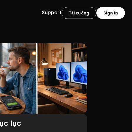
Support
Tải xuống
Sign In
ục lục