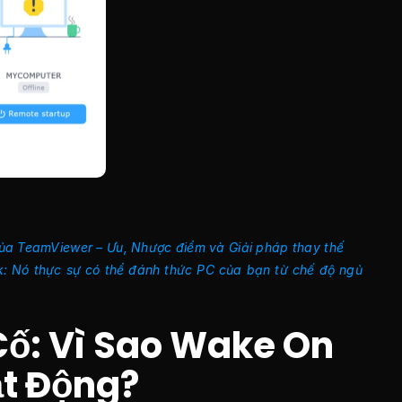
ủa TeamViewer – Ưu, Nhược điểm và Giải pháp thay thế
 Nó thực sự có thể đánh thức PC của bạn từ chế độ ngủ 
ố: Vì Sao Wake On 
t Động?