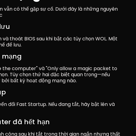
n vẫn có thể gặp sự cố. Dưới đây là những nguyên 
c
lưu
h và thoát BIOS sau khi bật các tùy chọn WOL. Một 
hể để lưu.
d mạng
e the computer" và "Only allow a magic packet to 
ọn. Tùy chọn thứ hai đặc biệt quan trọng—nếu 
 bởi bất kỳ hoạt động mạng nào.
up
n đổi Fast Startup. Nếu đang tắt, hãy bật lên và 
ter đã hết hạn
 công sau khi tắt trong thời gian ngắn nhưng thất 