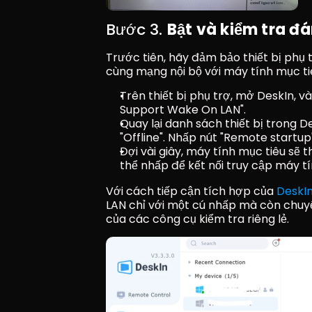
Bước 3. 
Bật và kiểm tra đá
Trước tiên, hãy đảm bảo thiết bị phụ 
cùng mạng nội bộ với máy tính mục ti
Trên thiết bị phụ trợ, mở DeskIn, v
Support Wake On LAN".
Quay lại danh sách thiết bị trong De
"Offline". Nhấp nút "Remote startup
Đợi vài giây, máy tính mục tiêu sẽ t
thể nhấp để kết nối truy cập máy tí
Với cách tiếp cận tích hợp của 
DeskI
LAN chỉ với một cú nhấp mà còn chuyển 
của các công cụ kiểm tra riêng lẻ.