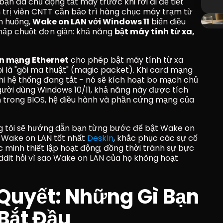
ạn đã chủ động tắt máy trước khi rời đi để tiết 
 trị viên CNTT cần bảo trì hàng chục máy trạm từ 
h huống, 
Wake on LAN với Windows 11
 biến điều 
ấp chuột đơn giản: khả năng 
bật máy tính từ xa, 
ẩn mạng Ethernet
 cho phép bật máy tính từ xa 
i là "gói ma thuật" (magic packet). Khi card mạng 
hi hệ thống đang tắt - nó sẽ kích hoạt bo mạch chủ 
người dùng Windows 10/11, khả năng này được tích 
 trong BIOS, hệ điều hành và phần cứng mạng của 
g tôi sẽ hướng dẫn bạn từng bước để bật Wake on 
 Wake on LAN tốt nhất 
DeskIn
, khắc phục các sự cố 
minh thiết lập hoạt động; đồng thời tránh sự bực 
ddit hỏi vì sao Wake on LAN của họ không hoạt 
 Quyết: Những Gì Bạn 
Bắt Đầu