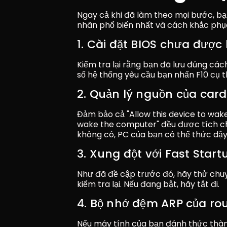
Ngay cả khi đã làm theo mọi bước, bạ
nhân phổ biến nhất và cách khắc phụ
1. Cài đặt BIOS chưa được 
Kiểm tra lại rằng bạn đã lưu đúng các
số hệ thống yêu cầu bạn nhấn F10 cụ t
2. Quản lý nguồn của car
Đảm bảo cả "Allow this device to wak
wake the computer" đều được tích ch
không có, PC của bạn có thể thức dậy
3. Xung đột với Fast Start
Như đã đề cập trước đó, hãy thử chuyể
kiểm tra lại. Nếu đang bật, hãy tắt đi.
4. Bộ nhớ đệm ARP của rou
Nếu máy tính của bạn đánh thức thành