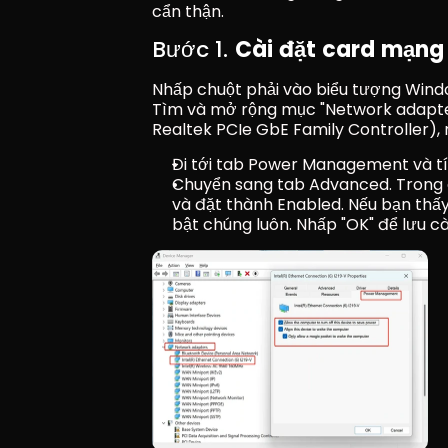
cẩn thận.
Bước 1. 
Cài đặt card mạng
Nhấp chuột phải vào biểu tượng Windo
Tìm và mở rộng mục "Network adapters
Realtek PCIe GbE Family Controller), 
Đi tới tab Power Management và tí
Chuyển sang tab Advanced. Trong 
và đặt thành Enabled. Nếu bạn thấy
bật chúng luôn. Nhấp "OK" để lưu cà