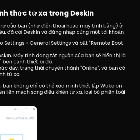
nh thức từ xa trong DeskIn
trợ của bạn (như điện thoại hoặc máy tính bảng) ở 
êu, đã cài DeskIn và đăng nhập cùng một tài khoản.
ào Settings > General Settings và bật "Remote Boot 
skIn. Máy tính đang tắt nguồn của bạn sẽ hiển thị là 
" bên cạnh thiết bị đó.
hức dậy, trạng thái chuyển thành "Online", và bạn có 
nh từ xa.
n
, bạn không chỉ có thể xác minh thiết lập Wake on 
liền mạch sang điều khiển từ xa, loại bỏ phiền toái 