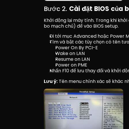
Bước 2. 
Cài đặt BIOS của 
Khởi động lại máy tính. Trong khi khởi
bo mạch chủ) để vào BIOS setup.
Đi tới mục Advanced hoặc Power
Tìm và bật các tùy chọn có tên tươ
Power On By PCI-E
Wake on LAN
Resume on LAN
Power on PME
Nhấn F10 để lưu thay đổi và khởi độn
Lưu ý:
 Tên menu chính xác sẽ khác nh