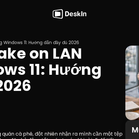
g Windows 11: Hướng dẫn đầy đủ 2026
ke on LAN 
ws 11: Hướng 
2026
M
 quán cà phê, đột nhiên nhận ra mình cần một tệp 