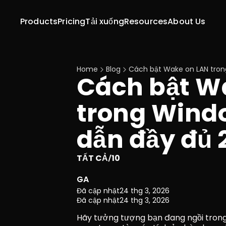
Products
Pricing
Tải xuống
Resources
About Us
Home
Blog
Cách bật Wake on LAN tron
Cách bật Wa
trong Windo
dẫn đầy đủ 
TẤT CẢ
10
/
GA
Đã cập nhật
24 thg 3, 2026
Đã cập nhật
24 thg 3, 2026
Hãy tưởng tượng bạn đang ngồi trong