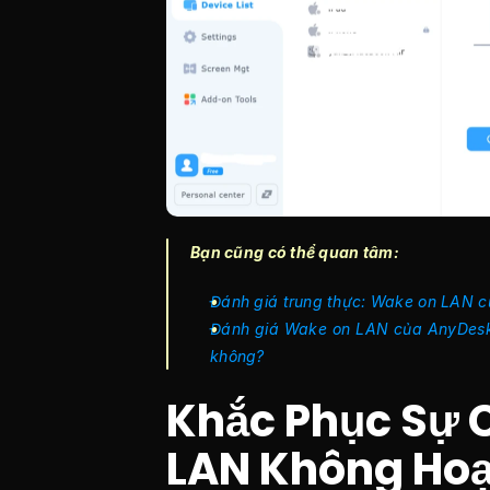
Bạn cũng có thể quan tâm:
Đánh giá trung thực: Wake on LAN c
Đánh giá Wake on LAN của AnyDesk:
không?
Khắc Phục Sự C
LAN Không Hoạ