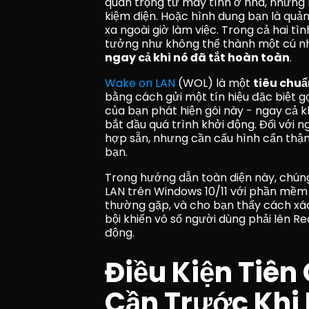
quan trọng từ máy tính ở nhà, nhưng b
kiệm điện. Hoặc hình dung bạn là quản
xa ngoài giờ làm việc. Trong cả hai tìn
tưởng như không thể thành một cú nh
ngay cả khi nó đã tắt hoàn toàn
.
Wake on LAN
 (WOL) là một 
tiêu chu
bằng cách gửi một tín hiệu đặc biệt gọ
của bạn phát hiện gói này - ngay cả k
bắt đầu quá trình khởi động. Đối với 
hợp sẵn, nhưng cần cấu hình cẩn thận
bạn.
Trong hướng dẫn toàn diện này, chún
LAN trên Windows 10/11 với phần mềm
thường gặp, và cho bạn thấy cách xác 
bội khiến vô số người dùng phải lên Re
động.
Điều Kiện Tiên
Cần Trước Khi 