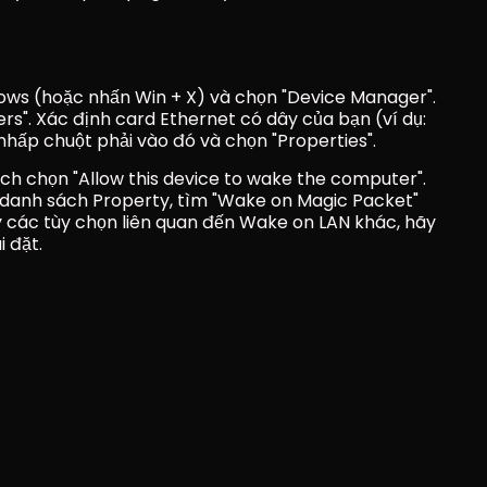
ws (hoặc nhấn Win + X) và chọn "Device Manager". 
". Xác định card Ethernet có dây của bạn (ví dụ: 
nhấp chuột phải vào đó và chọn "Properties".
ch chọn "Allow this device to wake the computer".
danh sách Property, tìm "Wake on Magic Packet" 
 các tùy chọn liên quan đến Wake on LAN khác, hãy 
i đặt.