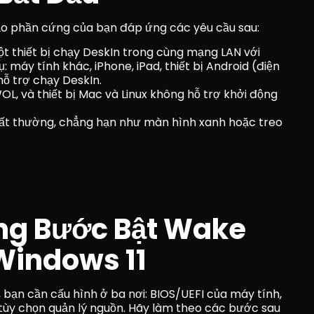
ảo phần cứng của bạn đáp ứng các yêu cầu sau:
 thiết bị chạy DeskIn trong cùng mạng LAN với 
 máy tính khác, iPhone, iPad, thiết bị Android (điện 
hỗ trợ chạy DeskIn.
WOL, và thiết bị Mac và Linux không hỗ trợ khởi động 
 bất thường, chẳng hạn như màn hình xanh hoặc treo 
g Bước Bật Wake 
Windows 11
bạn cần cấu hình ở ba nơi: BIOS/UEFI của máy tính, 
ùy chọn quản lý nguồn. Hãy làm theo các bước sau 