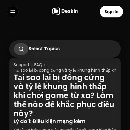
Sign In
Features
FAQs
Select Language
Select Topics
Cách sử dụng màn hình riêng tư?
Cách thay đổi hoặc đặt lại mật khẩu của 
Support
FAQ
Tài khoản Cá nhân DeskIn?
Tại sao lại bị đông cứng và tỷ lệ khung hình thấp khi ch
Cách thiết lập truy cập từ xa không cần 
Tại sao lại bị đông cứng 
giám sát trên DeskIn
Terms of Service
Privacy Policy
Phải làm gì nếu không nhận được Email 
và tỷ lệ khung hình thấp 
xác minh khi đăng nhập vào các thiết bị 
khi chơi game từ xa? Làm 
mới?
thế nào để khắc phục điều 
này?
Lý do 1: Điều kiện mạng kém
Khi xảy ra hiện tượng giật lag hoặc tần số khung hình thấp, 