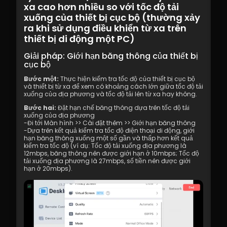
xa cao hơn nhiều so với tốc độ tải 
xuống của thiết bị cục bộ (thường xảy 
ra khi sử dụng điều khiển từ xa trên 
thiết bị di động một PC)
Giải pháp: Giới hạn băng thông của thiết bị 
cục bộ
Bước một:
 Thực hiện kiểm tra tốc độ của thiết bị cục bộ 
và thiết bị từ xa để xem có khoảng cách lớn giữa tốc độ tải 
xuống của địa phương và tốc độ tải lên từ xa hay không.
Bước hai:
 Đặt hạn chế băng thông dựa trên tốc độ tải 
xuống của địa phương
-Đi tới Màn hình >> Cài đặt thêm >> Giới hạn băng thông
-Dựa trên kết quả kiểm tra tốc độ điện thoại di động, giới 
hạn băng thông xuống một số gần và thấp hơn kết quả 
kiểm tra tốc độ (ví dụ: Tốc độ tải xuống địa phương là 
12mbps, băng thông nên được giới hạn ở 10mbps; Tốc độ 
tải xuống địa phương là 27mbps, số tiền nên được giới 
hạn ở 20mbps).