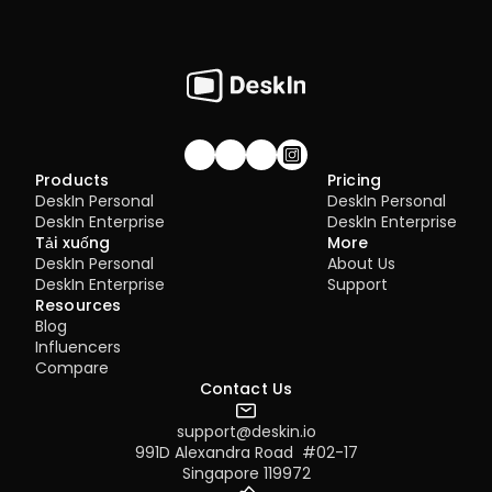
Join our community!
Products
Pricing
DeskIn Personal
DeskIn Personal
DeskIn Enterprise
DeskIn Enterprise
Tải xuống
More
DeskIn Personal
About Us
DeskIn Enterprise
Support
Resources
Blog
Influencers
Compare
Contact Us
support@deskin.io
991D Alexandra Road  #02-17
Singapore 119972