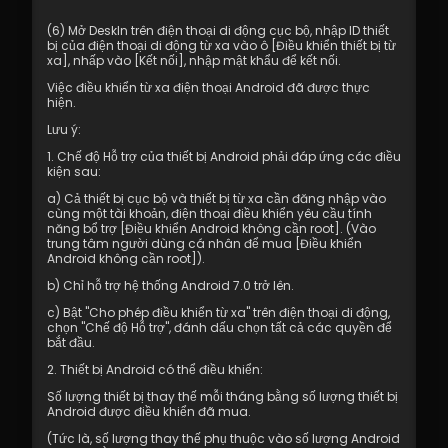
(6) Mở DeskIn trên điện thoại di động cục bộ, nhập ID thiết 
bị của điện thoại di động từ xa vào ô [Điều khiển thiết bị từ 
xa], nhấp vào [Kết nối], nhập mật khẩu để kết nối.
Việc điều khiển từ xa điện thoại Android đã được thực 
hiện.
Lưu ý:
1. Chế độ Hỗ trợ của thiết bị Android phải đáp ứng các điều 
kiện sau:
a) Cả thiết bị cục bộ và thiết bị từ xa cần đăng nhập vào 
cùng một tài khoản, điện thoại điều khiển yêu cầu tính 
năng bổ trợ [Điều khiển Android không cần root]. (Vào 
trung tâm người dùng cá nhân để mua [Điều khiển 
Android không cần root]).
b) Chỉ hỗ trợ hệ thống Android 7.0 trở lên.
c) Bật "Cho phép điều khiển từ xa" trên điện thoại di động, 
chọn "Chế độ Hỗ trợ", đánh dấu chọn tất cả các quyền để 
bắt đầu.
2. Thiết bị Android có thể điều khiển:
Số lượng thiết bị thay thế mỗi tháng bằng số lượng thiết bị 
Android được điều khiển đã mua.
(Tức là, số lượng thay thế phụ thuộc vào số lượng Android 