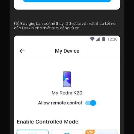
(5) Bây giờ, bạn có thể thấy ID thiết bị và mật khẩu kết nối 
của DeskIn cho thiết bị di động từ xa.