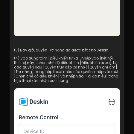
(3) Bây giờ, quyền Trợ năng đã được bật cho DeskIn.
(4) Vào trung tâm [Điều khiển từ xa], nhấp vào [Kết nối 
thiết bị này], chọn chế độ điều khiển [Điều khiển từ xa], bật 
các quyền sau [Quyền truy cập bộ nhớ] [Quyền ghi âm] 
[Trợ năng] trong hộp thoại nhắc cấp quyền, nhấp vào nút 
[Chọn chế độ điều khiển] và nhấp vào [Tôi đã hiểu] trong 
hộp thoại xác nhận cuối cùng.