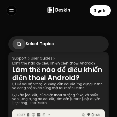
Sign In
Features
FAQs
Select Language
Select Topics
1.1 Tải xuống ứng dụng Deskln
1.2 Cài đặt Deskln Client
Support
User Guides
1.3 Chạy ứng dụng DeskIn Client
Làm thế nào để điều khiển điện thoại Android?
1.4 Đăng ký và Đăng nhập vào Client 
Làm thế nào để điều khiển 
DeskIn
Terms of Service
Privacy Policy
1.5 Cài đặt Quyền
điện thoại Android?
(1) Cả hai điện thoại di động cần cài đặt ứng dụng DeskIn 
và đăng nhập vào cùng một tài khoản DeskIn.
(2) Vào [cài đặt] của điện thoại di động từ xa, và nhấp 
vào [Ứng dụng đã cài đặt], tìm đến [DeskIn], bật quyền 
[trợ năng] cho DeskIn.