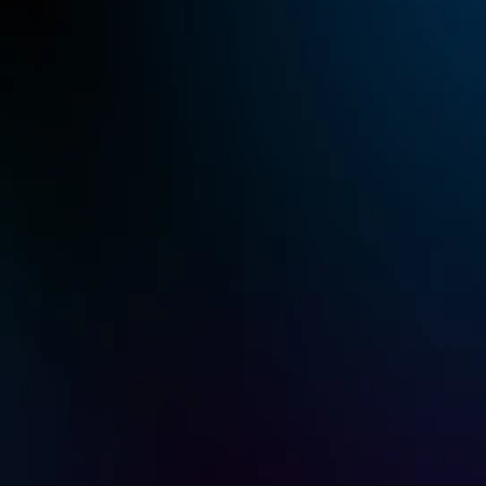
推薦
訂閲計劃
性能版
$39.9
USD
按月訂閱
 或年度訂閱 $199.9 USD/年
無需 Root 的 Android 控制
按月訂閱 $8.9USD
免費試用
立即購買