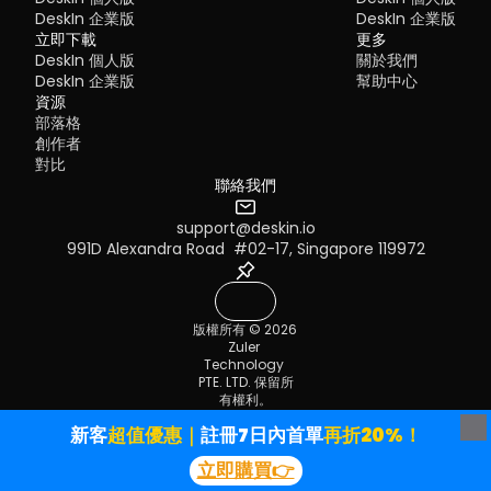
DeskIn 企業版
DeskIn 企業版
立即下載
更多
DeskIn 個人版
關於我們
DeskIn 企業版
幫助中心
資源
部落格
創作者
對比
聯絡我們
support@deskin.io
991D Alexandra Road  #02-17, Singapore 119972
版權所有 © 2026 
Zuler 
Technology 
PTE. LTD. 保留所
有權利。
服務條款
隱私政策
新客
超值優惠｜
註冊7日內首單
再折20%！
立即下載
立即購買👉