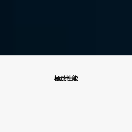
使用 DeskIn 開始您的遠端設計工作，一款尖端的遠端桌面軟
體，極緻性能，助你實現每一個創意想法。
免費下載
立即購買
適用於：
極緻性能