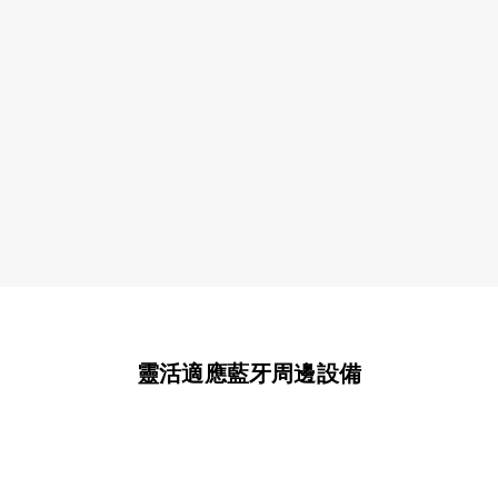
延遲≤40毫秒
確保快速連接
靈活適應藍牙周邊設備