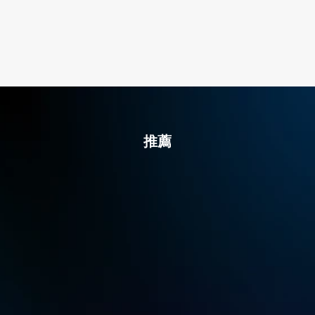
白板標注
推薦
性能版
$39.9
USD
按月訂閱
 或年度訂閱 $199.9 USD/年
多通道插件
按月訂閱 $30.9USD