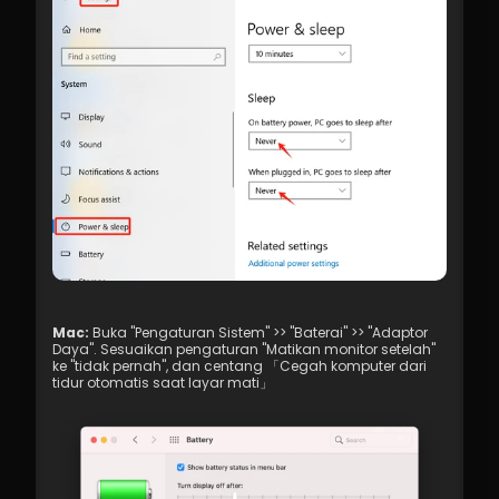
Mac:
 Buka "Pengaturan Sistem" >> "Baterai" >> "Adaptor 
Daya". Sesuaikan pengaturan "Matikan monitor setelah" 
ke "tidak pernah", dan centang 「Cegah komputer dari 
tidur otomatis saat layar mati」