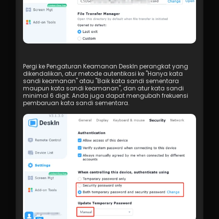
Pergi ke Pengaturan Keamanan DeskIn perangkat yang 
dikendalikan, atur metode autentikasi ke "Hanya kata 
sandi keamanan" atau "Baik kata sandi sementara 
maupun kata sandi keamanan", dan atur kata sandi 
minimal 6 digit. Anda juga dapat mengubah frekuensi 
pembaruan kata sandi sementara.