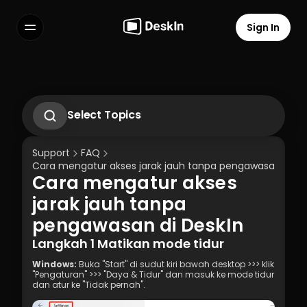
Sign In
Features
FAQs
Select Language
Select Topics
Apa yang harus dilakukan jika tidak 
menerima Email verifikasi saat masuk ke 
Support
FAQ
perangkat baru?
Cara mengatur akses jarak jauh tanpa pengawasan di De
Bagaimana cara mengubah atau 
Cara mengatur akses 
mereset kata sandi Akun Pribadi DeskIn?
Terms of Service
Privacy Policy
Cara mengatur akses jarak jauh tanpa 
jarak jauh tanpa 
pengawasan di DeskIn
pengawasan di DeskIn
Cara Menggunakan Tampilan Privasi?
Langkah 1 Matikan mode tidur
Windows:
 Buka "Start" di sudut kiri bawah desktop >>> klik 
"Pengaturan" >>> "Daya & Tidur" dan masuk ke mode tidur 
dan atur ke "Tidak pernah".