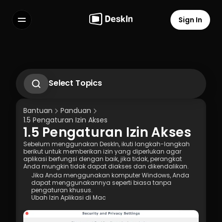
Sign In
Features
FAQs
Select Language
Select Topics
1.1 Unduh Aplikasi Deskln
1.2 Instal Aplikasi Deskln
Bantuan
Panduan
1.3 Menjalankan Aplikasi DeskIn
1.5 Pengaturan Izin Akses
1.4 Daftar dan Masuk ke Aplikasi DeskIn
1.5 Pengaturan Izin Akses
1.5 Pengaturan Izin Akses
Terms of Service
Privacy Policy
Sebelum menggunakan DeskIn, ikuti langkah-langkah 
berikut untuk memberikan izin yang diperlukan agar 
aplikasi berfungsi dengan baik, jika tidak, perangkat 
Anda mungkin tidak dapat diakses dan dikendalikan.
Jika Anda menggunakan komputer Windows, Anda 
dapat menggunakannya seperti biasa tanpa 
pengaturan khusus.
Ubah Izin Aplikasi di Mac