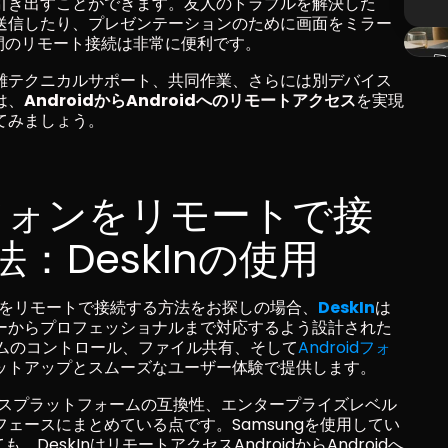
引き出すことができます。友人のトラブルを解決した
送信したり、プレゼンテーションのために画面をミラー
ン間のリモート接続は非常に便利です。
離テクニカルサポート、共同作業、さらには別デバイス
は、
AndroidからAndroidへのリモートアクセス
を実現
てみましょう。
idフォンをリモートで接
：DeskInの使用
ォンをリモートで接続する方法をお探しの場合、
DeskIn
は
ーからプロフェッショナルまで対応するよう設計された
ルタイムのコントロール、ファイル共有、そして
Androidフォ
ットアップとスムーズなユーザー体験で提供します。
クロスプラットフォームの互換性、エンタープライズレベル
ェースにまとめている点です。Samsungを使用してい
、DeskInはリモートアクセスAndroidからAndroidへ