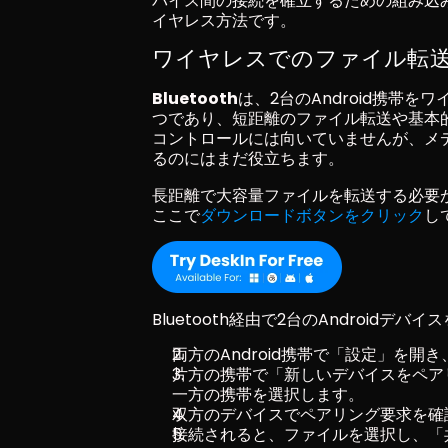
バイス間の接続を確立するための組み込
イヤレス方法です。
ワイヤレスでのファイル転送にB
Bluetooth
は、2台のAndroid携帯
つであり、短距離のファイル転送や基本
コントロールには向いていませんが、メ
るのにはまだ役立ちます。
長距離で大容量ファイルを転送する必要が
ここで
ダウンロードボタンをクリック
し
Bluetooth経由で2台のAndroid
両方のAndroid携帯で「設定」を開き、
片方の携帯で「新しいデバイスをペア
一方の携帯を選択します。
双方のデバイスでペアリング要求を確
接続されると、ファイルを選択し、「共