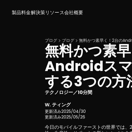
製品
料金
解決策
リソース
会社概要
ブログ
ブログ
無料かつ素早く！2台のAnd
無料かつ素早
Android
する3つの方
テクノロジー
10分間
／
W. ティング
更新済み
2025/04/30
更新済み
2025/05/26
今日のモバイルファーストの世界では、2台