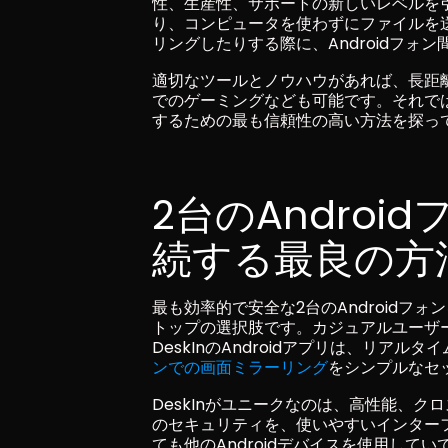
性、生産性、サポートの新しいレベルを
り、コンピュータを使わずにファイルを
リングしたりする際に、Androidフォ
適切なツールとノウハウがあれば、長距
でのゲーミングなども可能です。それで
するための最も信頼性の高い方法を探っ
2台のAndro
続する最良の方法
最も効率的で安全な2台のAndroidフ
トップの選択肢です。カジュアルユーザ
DeskInのAndroidアプリは、リア
ンでの画面ミラーリング
をシンプルなセ
DeskInがユニークなのは、高性能、
のセキュリティを、使いやすいインターフ
ても他のAndroidデバイスを使用していても