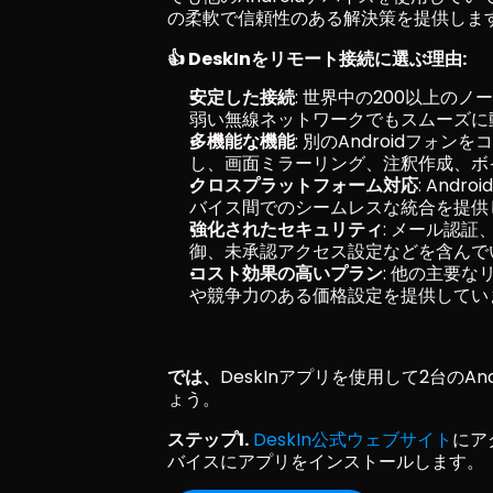
の柔軟で信頼性のある解決策を提供しま
👍 DeskInをリモート接続に選ぶ理由:
安定した接続
: 世界中の200以上の
弱い無線ネットワークでもスムーズに
多機能な機能
: 別のAndroidフォ
し、画面ミラーリング、注釈作成、ボ
クロスプラットフォーム対応
: And
バイス間でのシームレスな統合を提供
強化されたセキュリティ
: メール認
御、未承認アクセス設定などを含んで
コスト効果の高いプラン
: 他の主要
や競争力のある価格設定を提供してい
では、
DeskInアプリを使用して2台の
ょう。
ステップ1.
DeskIn公式ウェブサイト
にアク
バイスにアプリをインストールします。