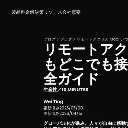
製品
料金
解決策
リソース
会社概要
ブログ
ブログ
リモートアクセス Mac: 
リモートアクセ
もどこでも接
全ガイド
生産性
10 MINUTES
／
Wei Ting
更新済み
2025/05/08
更新済み
2026/04/15
グローバル化が進み、人々が自由に移動