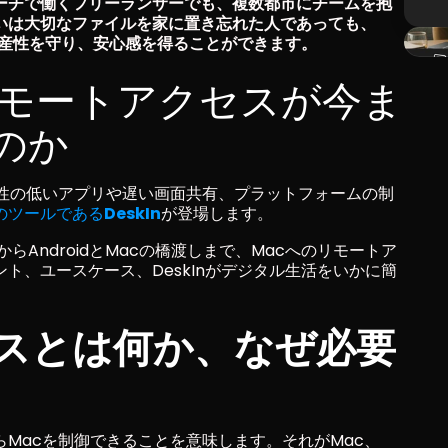
ーチで働くフリーランサーでも、複数都市にチームを抱
いは大切なファイルを家に置き忘れた人であっても、
生産性を守り、安心感を得ることができます。
リモートアクセスが今ま
のか
頼性の低いアプリや遅い画面共有、プラットフォームの制
のツールである
DeskIn
が登場します。
らAndroidとMacの橋渡しまで、Macへのリモートア
ト、ユースケース、DeskInがデジタル生活をいかに簡
スとは何か、なぜ必要
Macを制御できることを意味します。それがMac、