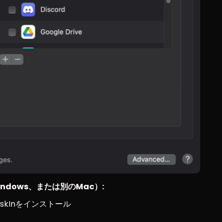
indows、または別のMac）:
DeskInをインストール