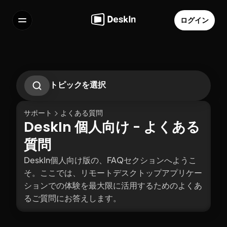
ログイン
機能
よくある質問
Select Language
トピックを選択
DeskInで遠隔無人設定を行う方法
DeskInパーソナルアカウントのパスワードを
サポート
よくある質問
変更またはリセットする方法
DeskIn 個人向け - よくある
プライバシースクリーンの使い方
新しいデバイスでログインする際に確認メー
利用規約
質問
個人情報の取り扱いについて
ルを受け取れなかった場合の対処法は？
DeskIn個人向け版の、FAQセクションへようこ
そ。ここでは、リモートデスクトップアプリケー
ションでの体験を最大限に活用するためのよくあ
るご質問にお答えします。