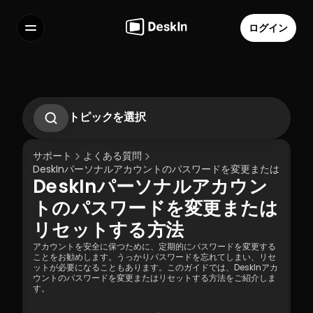
ログイン
機能
よくある質問
Select Language
トピックを選択
DeskInで遠隔無人設定を行う方法
DeskInパーソナルアカウントのパスワードを
サポート
よくある質問
変更またはリセットする方法
DeskInパーソナルアカウントのパスワードを変更またはリセッ
プライバシースクリーンの使い方
DeskInパーソナルアカウン
新しいデバイスでログインする際に確認メー
利用規約
個人情報の取り扱いについて
ルを受け取れなかった場合の対処法は？
トのパスワードを変更または
リセットする方法
アカウントを安全に保つために、定期的にパスワードを変更する
ことをお勧めします。うっかりパスワードを忘れてしまい、リセ
ットが必要になることもあります。このガイドでは、DeskInアカ
ウントのパスワードを変更またはリセットする方法をご紹介しま
す。