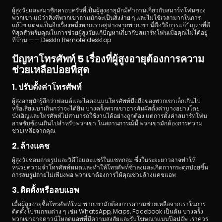
ผู้สูงวัยและสมาชิกครอบครัวที่เป็นผู้สูงอายุมักมีคำถามเกี่ยวกับสมาร์ทโฟนของ
พวกเขา แม้ว่าสิ่งที่พวกเขาถามมักจะเป็นสิ่งง่าย ๆ และไม่ใช้เวลามากในการ
แก้ไข แต่จะเป็นอีกเรื่องหนึ่งหากเราอยู่ห่างจากพวกเขา นี่คือวิธีการแก้ปัญหาที่ดี
ที่สุดสำหรับคุณในการช่วยผู้สูงวัยแก้ปัญหาเกี่ยวกับสมาร์ทโฟนเมื่อคุณไม่ได้อยู่
ที่บ้าน —— DeskIn Remote desktop
ปัญหาโทรศัพท์ 5 เรื่องที่ผู้สูงอายุต้องการความ
ช่วยเหลือบ่อยที่สุด
ดาวน์โหลด
1. ปรับตั้งค่าโทรศัพท์
ผู้สูงอายุมักรู้สึกว่าฟอนต์และไอคอนบนโทรศัพท์มือถือของพวกเขาเล็กเกินไป 
หรือเสียงเบาเกินกว่าจะได้ยิน บางครั้งพวกเขาอาจสัมผัสตั้งค่าบางอย่างโดย
บังเอิญและโทรศัพท์ไม่สามารถใช้งานได้อย่างถูกต้อง แต่การตั้งค่าสมาร์ทโฟน
อาจซับซ้อนเกินไปสำหรับพวกเขา ในสถานการณ์นี้ พวกเขามักต้องการความ
ช่วยเหลือจากคุณ
2. ล้างแคช
ผู้สูงวัยชอบถ่ายรูปและวิดีโอและแชร์ในแชทกลุ่ม ซึ่งในระยะยาวอาจทำให้
หน่วยความจำโทรศัพท์หมดและทำให้โทรศัพท์ช้าลงและเกิดการกระตุกบ่อยขึ้น 
การลบรูปถ่ายไม่เพียงพอ พวกเขาต้องการให้คุณช่วยล้างแคชแอพ
3. ติดตั้งหรือลบแอพ
เมื่อผู้สูงอายุซื้อโทรศัพท์ใหม่ พวกเขามักต้องการความช่วยเหลือจากเราในการ
ติดตั้งโปรแกรมต่าง ๆ เช่น WhatsApp, Maps, Facebook เป็นต้น บางครั้ง
พวกเขาอาจดาวน์โหลดแอพที่มีความสงสัยและรับโฆษณาแบบป๊อปอัพ เราควร