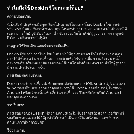
ทำไมถึงใช้ DeskIn รีโมทเดสก์ท็อป?
ความปลอดภัย:
นี่เป็นสิ่งสำคัญที่สุดเมื่อคุณเลือกโปรแกรมรีโมทเดสก์ท็อป DeskIn ใช้การเข้า
รหัส 256 บิตและฟีเจอร์การควบคุมโทรศัพท์ของ DeskIn สามารถดำเนินการได้
เฉพาะภายใต้บัญชีเดียวกันเท่านั้น ซึ่งจะป้องกันโทรศัพท์ผู้สูงอายุจากการถูกเข้า
ถึงโดยคนที่พวกเขาไม่รู้จัก
อนุญาตให้โทรเสียงและเพิ่มความคิดเห็น:
DeskIn มีฟังก์ชันการโทรเสียงในตัว ทำให้คุณสามารถเข้าใจคำถามของผู้สูง
อายุได้ดีขึ้นระหว่างการเชื่อมต่อ และด้วยฟังก์ชันการเพิ่มความคิดเห็น คุณ
สามารถทำเครื่องหมายขั้นตอนขณะใช้งานโทรศัพท์ของพวกเขา ทำให้ผู้สูงอายุ
มีความประทับใจมากขึ้น
การเชื่อมต่อข้ามระบบ:
DeskIn รองรับการเชื่อมต่อข้ามแพลตฟอร์มระหว่าง iOS, Android, Mac และ 
Windows ซึ่งหมายความว่าคุณสามารถใช้ iPhone, คอมพิวเตอร์, โทรศัพท์ 
Android หรือแม้กระทั่งแท็บเล็ตในการเชื่อมต่อรีโมทกับโทรศัพท์ Android 
ของคุณ สะดวกมาก
ราบรื่นมาก:
การเชื่อมต่อของ DeskIn มีความเสถียรและไม่มีข้อจำกัดเรื่องเวลา เวอร์ชันฟรี
รองรับการแสดงผล 1080p ทำให้การดำเนินการรีโมทเนียนมากเท่ากับการ
ดำเนินการที่ทำตามปกติ
ใช้งานง่าย: