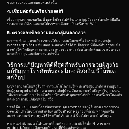
ช่วยตรวจสอบและลบแอพเหล่านั้น
4. เชื่อมต่อกับเครือข่าย Wifi
เชื่อว่าทุกคนเคยเจอเรื่องนี้ ทุกครั้งที่เราไปที่โรงแรม ผู้สูงวัยจะส่งโทรศัพท์มือถือ
ของพวกเขาให้เราและขอให้เราช่วยเชื่อมต่อกับเครือข่าย Wifi!
5. ตรวจสอบข้อความและกลุ่มหลอกลวง
นอกจากที่กล่าวมาแล้ว เราควรให้ความสนใจมากขึ้นว่าเขาเข้าร่วมกลุ่ม 
WhatsApp หรือ FB ที่แปลกประหลาดหรือได้รับข้อความที่มีลิงก์ที่น่าสงสัย ซึ่ง
อาจทำให้เกิดปัญหาหลอกลวง เราควรช่วยตรวจสอบโทรศัพท์ของเขาเป็นระยะ
และบล็อกกลุ่มและข้อความเหล่านั้น
วิธีการแก้ปัญหาที่ดีที่สุดสำหรับการช่วยผู้สูงวัย
แก้ปัญหาโทรศัพท์ระยะไกล: ดิสคอิน รีโมทเด
สก์ท็อป
ปัญหาข้างต้นโดยทั่วไปสามารถแก้ไขได้ภายในหนึ่งหรือสองนาทีถ้าเราอยู่บ้าน
กับผู้สูงอายุ อย่างไรก็ตาม หากเราไม่อยู่บ้าน มันสามารถเป็นปัญหาในการสอน
ให้พวกเขาแก้ปัญหาโทรศัพท์ทางโทรศัพท์! คุณอาจได้อธิบายมาครึ่งชั่วโมงแล้ว 
และพวกเขายังแก้ปัญหาไม่เสร็จ
ข่าวดีคือ iOS 18 ตอนนี้รองรับการควบคุม iPhones ของผู้อื่นผ่าน Facebook 
ซึ่งจะเป็นประโยชน์มากสำหรับคนที่ใช้ iPhone อย่างไรก็ตาม หากคุณหรือ
สมาชิกครอบครัวของคุณใช้โทรศัพท์ Android นี้จะไม่เหมาะสำหรับคุณ
หากคุณกำลังมองหาโปรแกรมรีโมทที่สามารถเข้าถึงได้ทั้ง iPhone และ 
Android, DeskIn คือทางแก้ปัญหาที่ดีที่สุดสำหรับคุณ