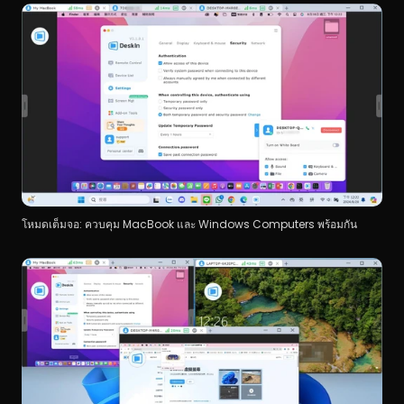
โหมดเต็มจอ: ควบคุม MacBook และ Windows Computers พร้อมกัน