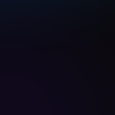
nandoon ka.”
Email
suporta@deskin.io
Punong Tanggapan
991D Alexandra Road  #02-17, Singapore 
119972
Pangkalahatang Katanungan / Maging 
Kasosyo
Makipag-ugnayan sa Amin