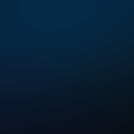
Sa mahigit 180 milyong naka-inst halaga, higit sa 40 
milyong gumagamit, at libu-libong enterprise 
subscribers sa buong mundo, ang Zuler ay isang 
pandaigdigang lider sa remote desktop at cloud 
computing.
Sinuportahan ng $40 milyon sa angel investments, halos 
100 software copyrights at patents, at isang koponan ng 
mga eksperto mula sa Alibaba, Intel, at Bigo; ang Zuler ay 
ang pinagkakatiwalaang kasosyo para sa mga enterprise 
sa buong mundo. Ang aming kilalang mga brand, DeskIn 
at ToDesk, ay nagbibigay kapangyarihan sa mahigit 120 
milyong koneksyon buwan-buwan, na nagbabago sa 
accessibility sa mataas na pagganap na remote 
desktop at cloud computing solutions.
Sa Zuler, kami ay pinapagana ng inobasyon at isang 
misyon na bigyang kapangyarihan ang mundo. Sa 
pamamagitan ng pag-bridge ng agwat sa pagitan ng 
mga tao at walang limitasyong computing power, ang 
Zuler ay nagbibigay ng isang nakaka-engganyong 
karanasan na parang, sa simpleng salita, “Parang 