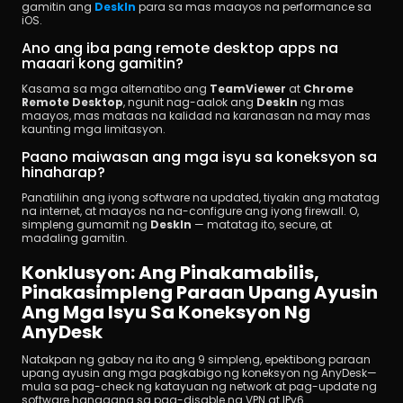
gamitin ang 
DeskIn
 para sa mas maayos na performance sa 
iOS.
Ano ang iba pang remote desktop apps na 
maaari kong gamitin?
Kasama sa mga alternatibo ang 
TeamViewer
 at 
Chrome 
Remote Desktop
, ngunit nag-aalok ang 
DeskIn
 ng mas 
maayos, mas mataas na kalidad na karanasan na may mas 
kaunting mga limitasyon.
Paano maiwasan ang mga isyu sa koneksyon sa 
hinaharap?
Panatilihin ang iyong software na updated, tiyakin ang matatag 
na internet, at maayos na na-configure ang iyong firewall. O, 
simpleng gumamit ng 
DeskIn
 — matatag ito, secure, at 
madaling gamitin.
Konklusyon: Ang Pinakamabilis, 
Pinakasimpleng Paraan Upang Ayusin 
Ang Mga Isyu Sa Koneksyon Ng 
AnyDesk
Natakpan ng gabay na ito ang 9 simpleng, epektibong paraan 
upang ayusin ang mga pagkabigo ng koneksyon ng AnyDesk—
mula sa pag-check ng katayuan ng network at pag-update ng 
software hanggang sa pag-disable ng VPN at IPv6.