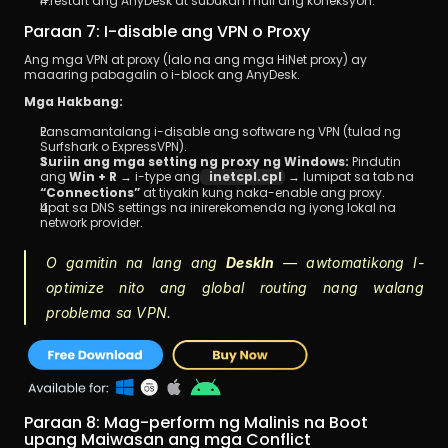
I-restart ang AnyDesk at subukan muli ang koneksyon.
Paraan 7: I-disable ang VPN o Proxy
Ang mga VPN at proxy (lalo na ang mga HiNet proxy) ay 
maaaring pabagalin o i-block ang AnyDesk.
Mga Hakbang:
Pansamantalang i-disable ang software ng VPN (tulad ng 
Surfshark o ExpressVPN).
Suriin ang mga setting ng proxy ng Windows:
 Pindutin 
ang 
Win + R
 → i-type ang
inetcpl.cpl
 → lumipat sa tab na 
“Connections”
 at tiyakin kung naka-enable ang proxy.
Lipat sa DNS settings na inirerekomenda ng iyong lokal na 
network provider.
O gamitin na lang ang 
DeskIn
 — awtomatikong I-
optimize nito ang global routing nang walang 
problema sa VPN.
Paraan 8: Mag-perform ng Malinis na Boot 
upang Maiwasan ang mga Conflict