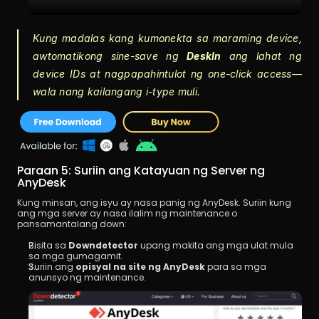
Kung madalas kang kumonekta sa maraming device, 
awtomatikong sine-save ng 
DeskIn
 ang lahat ng 
device IDs at nagpapahintulot ng one-click access—
wala nang kailangang i-type muli.
Paraan 5: Suriin ang Katayuan ng Server ng 
AnyDesk
Kung minsan, ang isyu ay nasa panig ng AnyDesk. Suriin kung 
ang mga server ay nasa ilalim ng maintenance o 
pansamantalang down:
Bisita sa 
Downdetector
 upang makita ang mga ulat mula 
sa mga gumagamit.
Suriin ang 
opisyal na site ng AnyDesk
 para sa mga 
anunsyo ng maintenance.