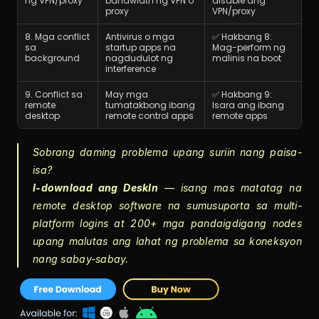
ng VPN/proxy
bandwidth ng VPN o 
disable ang 
proxy
VPN/proxy
8. Mga conflict 
Antivirus o mga 
✅ Hakbang 8: 
sa 
startup apps na 
Mag-perform ng 
background
nagdudulot ng 
malinis na boot
interference
9. Conflict sa 
May mga 
✅ Hakbang 9: 
remote 
tumatakbong ibang 
Isara ang ibang 
desktop
remote control apps
remote apps
Sobrang daming problema upang suriin nang paisa-
isa?
I-download ang DeskIn
 — isang mas matatag na 
remote desktop software na sumusuporta sa multi-
platform logins at 200+ mga pandaigdigang nodes 
upang malutas ang lahat ng problema sa koneksyon 
nang sabay-sabay.