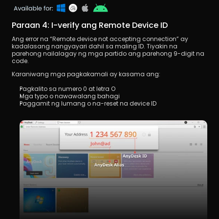
Paraan 4: I-verify ang Remote Device ID
Ang error na “Remote device not accepting connection” ay 
kadalasang nangyayari dahil sa maling ID. Tiyakin na 
parehong nailalagay ng mga partido ang parehong 9-digit na 
code.
Karaniwang mga pagkakamali ay kasama ang:
Pagkalito sa numero 0 at letra O
Mga typo o nawawalang bahagi
Paggamit ng lumang o na-reset na device ID