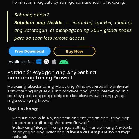
koneksyon, magpatuloy sa mga sumusunod na hakbang.
Sobrang abala?
Subukan ang DeskIn
 — madaling gamitin, mataas 
ang katatagan, at pinapagana ng 200+ global nodes 
para sa seamless remote access.
Paraan 2: Payagan ang AnyDesk sa 
pamamagitan ng Firewall
Maaaring aksidente ring i-block ng Windows Firewall o antivirus 
software ang AnyDesk. Kung maayos ang iyong internet ngunit 
patuloy pa rin ang pagkabigo sa koneksyon, suriin ang iyong 
mga setting ng firewall.
Mga Hakbang:
Pindutin ang 
Win + S
, hanapin ang “Payagan ang isang app 
sa pamamagitan ng Windows Firewall.”
I-click ang “Baguhin ang mga setting,” hanapin ang AnyDesk, 
at payagan ang parehong 
Pribado
 at 
Pampubliko
 na mga 
network.