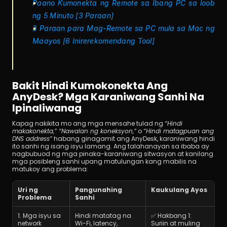
Paano Kumonekta ng Remote sa Ibang PC sa loob 
ng 5 Minuto [3 Paraan]
3 Paraan para Mag-Remote sa PC mula sa Mac ng 
Maayos [6 Inirerekomendang Tool]
Bakit Hindi Kumokonekta Ang 
AnyDesk? Mga Karaniwang Sanhi Na 
Ipinaliwanag
Kapag nakikita mo ang mga mensahe tulad ng 
“Hindi 
makakonekta,” “Nawalan ng koneksyon,”
 o 
“Hindi matagpuan ang 
DNS address”
 habang ginagamit ang AnyDesk, karaniwang hindi 
ito sanhi ng isang isyu lamang. Ang talahanayan sa ibaba ay 
nagbubuod ng mga pinaka-karaniwang sitwasyon at kanilang 
mga posibleng sanhi upang matulungan kang mabilis na 
matukoy ang problema:
Uri ng 
Pangunahing 
Kaukulang Ayos
Problema
Sanhi
1. Mga isyu sa 
Hindi matatag na 
✅ Hakbang 1: 
network
Wi-Fi, latency, 
Suriin at muling 