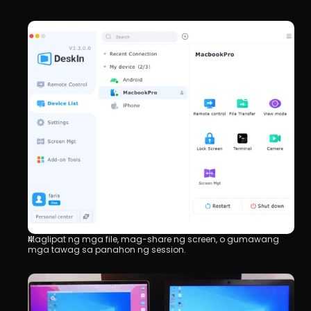
Maglipat ng mga file, mag-share ng screen, o gumawang 
mga tawag sa panahon ng session.