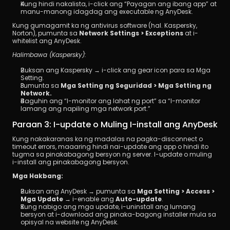
Kung hindi nakalista, i-click ang “Payagan ang ibang app” at 
manu-manong idagdag ang executable ng AnyDesk.
Kung gumagamit ka ng antivirus software (hal. Kaspersky, 
Norton), pumunta sa 
Network Settings > Exceptions
 at i-
whitelist ang AnyDesk.
Halimbawa (Kaspersky):
Buksan ang Kaspersky → i-click ang gear icon para sa Mga 
Setting.
Pumunta sa 
Mga Setting ng Seguridad > Mga Setting ng 
Network.
Baguhin ang “I-monitor ang lahat ng port” sa “I-monitor 
lamang ang napiling mga network port.”
Paraan 3: I-update o Muling I-install ang AnyDesk
Kung nakakaranas ka ng madalas na pagka-disconnect o 
timeout errors, maaaring hindi nai-update ang app o hindi ito 
tugma sa pinakabagong bersyon ng server. I-update o muling 
i-install ang pinakabagong bersyon.
Mga Hakbang:
Buksan ang AnyDesk → pumunta sa 
Mga Setting > Access > 
Mga Update
 → i-enable ang 
Auto-update
.
Kung nabigo ang mga update, i-uninstall ang lumang 
bersyon at i-download ang pinaka-bagong installer mula sa 
opisyal na website ng AnyDesk.