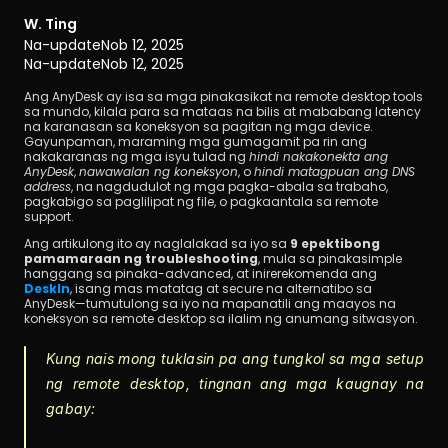
W. Ting
Na-update
Nob 12, 2025
Na-update
Nob 12, 2025
Ang AnyDesk ay isa sa mga pinakasikat na remote desktop tools 
sa mundo, kilala para sa mataas na bilis at mababang latency 
na karanasan sa koneksyon sa pagitan ng mga device. 
Gayunpaman, maraming mga gumagamit pa rin ang 
I-download
nakakaranas ng mga isyu tulad ng 
hindi nakakonekta ang 
AnyDesk
, 
nawawalan ng koneksyon
, o 
hindi matagpuan ang DNS 
address
, na nagdudulot ng mga pagka-abala sa trabaho, 
pagkabigo sa paglilipat ng file, o pagkaantala sa remote 
support.
Ang artikulong ito ay naglalakad sa iyo sa 
9 epektibong 
pamamaraan ng troubleshooting
, mula sa pinakasimple 
hanggang sa pinaka-advanced, at inirerekomenda ang 
DeskIn
, isang mas matatag at secure na alternatibo sa 
AnyDesk—tumutulong sa iyo na mapanatili ang maayos na 
koneksyon sa remote desktop sa ilalim ng anumang sitwasyon.
Kung nais mong tuklasin pa ang tungkol sa mga setup 
ng remote desktop, tingnan ang mga kaugnay na 
gabay: