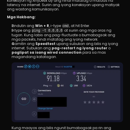
koneksyon ng AnyDesk ay ang hindi matatag o mataas na 
latency na internet. Suriin ang iyong koneksyon upang matiyak 
ang wastong komunikasyon.
Mga Hakbang:
Pindutin ang 
Win + R
, i-type 
, at hit Enter.
cmd
I-type ang 
 at suriin ang mga oras ng 
ping -t 8.8.8.8
tugon. Kung labis ang pag-fluctuate o bumabagsak ang 
mga packets, hindi matatag ang iyong network.
Gamitin ang 
Speedtest
 upang subukan ang bilis ng iyong 
internet. Subukan ang 
pag-restart ng iyong router
 o 
paglipat sa isang wired connection
 para sa mas 
magandang katatagan.
Kung maayos ang bilis ngunit bumabagsak pa rin ang 