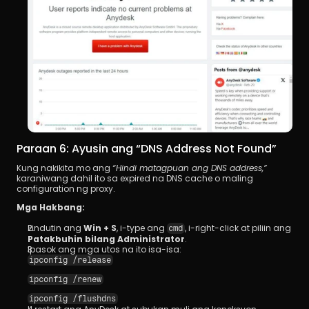
Paraan 6: Ayusin ang “DNS Address Not Found”
Kung nakikita mo ang 
“Hindi matagpuan ang DNS address,”
karaniwang dahil ito sa expired na DNS cache o maling 
configuration ng proxy.
Mga Hakbang:
Pindutin ang 
Win + S
, i-type ang 
, i-right-click at piliin ang 
cmd
Patakbuhin bilang Administrator
.
Ipasok ang mga utos na ito isa-isa:
ipconfig /release
ipconfig /renew
ipconfig /flushdns