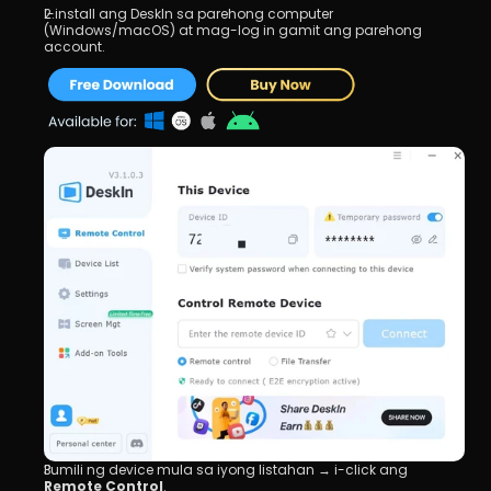
I-install ang DeskIn sa parehong computer 
(Windows/macOS) at mag-log in gamit ang parehong 
account.
Pumili ng device mula sa iyong listahan → i-click ang 
Remote Control
.