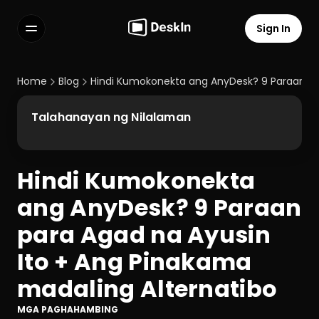
Sign In
Features
FAQs
Home
Blog
Hindi Kumokonekta ang AnyDesk? 9 Paraan par
Select Language
Talahanayan ng Nilalaman
Hindi Kumokonekta 
Terms of Service
ang AnyDesk? 9 Paraan 
Privacy Policy
para Agad na Ayusin 
Ito + Ang Pinakama 
madaling Alternatibo
MGA PAGHAHAMBING