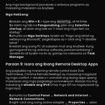
Ang mga background processes o antivirus programs ay 
maaaring makialam sa AnyDesk.
Mga Hakbang:
Pindutin ang 
Win + R
, i-type ang 
, at hit Enter.
msconfig
Sa ilalim ng tab na 
Pangunahing
, piliin ang 
Selective 
startup
, at alisin ang tsek sa “I-load ang mga item sa 
startup.”
Pumunta sa 
Mga Serbisyo
, tiyakin sa “Itago ang lahat ng 
serbisyo ng Microsoft,” pagkatapos ay i-click ang “I-disable 
lahat.”
I-restart ang iyong PC at subukan muli ang AnyDesk. Kung 
gumagamit ka ng antivirus software, pansamantalang i-
disable ito at tiyakin na ito ay ganap na nakasara sa 
Task 
Manager
.
Paraan 9: Isara ang Ibang Remote Desktop Apps
Ang pagtakbo ng maraming remote control tools (hal. 
TeamViewer, Chrome Remote Desktop) ay maaaring magdulot 
ng mga conflict. I-disable o i-uninstall ang ibang apps upang 
maiwasan ang mga pagkabigo sa koneksyon. Maaari mo ring 
subukang 
i-disable ang IPv6
 (may mga ISP na nagdudulot ng 
mga isyu):
Pumunta sa 
Control Panel → Network and Internet → 
Network Connections.
I-right-click ang iyong active adapter → 
Properties
 → alisin 