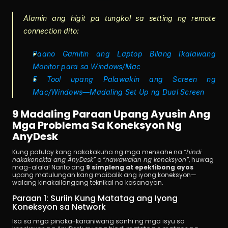
Alamin ang higit pa tungkol sa setting ng remote 
connection dito:
Paano Gamitin ang Laptop Bilang Ikalawang 
Monitor para sa Windows/Mac
5 Tool upang Palawakin ang Screen ng 
Mac/Windows—Madaling Set Up ng Dual Screen
9 Madaling Paraan Upang Ayusin Ang 
Mga Problema Sa Koneksyon Ng 
AnyDesk
Kung patuloy kang nakakakuha ng mga mensahe na 
“hindi 
nakakonekta ang AnyDesk”
 o 
“nawawalan ng koneksyon”
, huwag 
mag-alala! Narito ang 
9 simpleng at epektibong ayos
upang matulungan kang maibalik ang iyong koneksyon—
walang kinakailangang teknikal na kasanayan.
Paraan 1: Suriin Kung Matatag ang Iyong 
Koneksyon sa Network
Isa sa mga pinaka-karaniwang sanhi ng mga isyu sa 