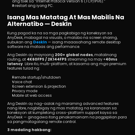
ang tsek sa “Internet Protocol Version 6 (TCP/IPv6).”
I-restart ang iyong PC.
Isang Mas Matatag At Mas Mabilis Na 
Alternatibo — DeskIn
Kung pagod ka na sa mga pagkabigo ng koneksyon sa 
AnyDesk, mabagal na visuals, o malabo na screen sharing, 
subukan ang 
DeskIn
 — isang maaasahang remote desktop 
software na mataas ang performance.
Ang DeskIn ay mayroong 
200+ global nodes
, matalinong 
routing, at 
4K60FPS / 2K144FPS
 streaming na may 
<40ms 
latency
. Libre ito, multi-platform, at kasama ang mga premium 
features tulad ng:
Remote startup/shutdown
Voice chat
Screen extension & projection
Privacy mode
Mobile at web access
Ang DeskIn ay nag-aalok ng maraming advanced features 
nang libre, nagbibigay ng mas matatag na karanasan sa 
koneksyon at kumpletong cross-platform support kaysa sa 
AnyDesk — ginagawa itong pinakamainam na pagpipilian para 
sa pangmatagalang remote control.
3 madaling hakbang: