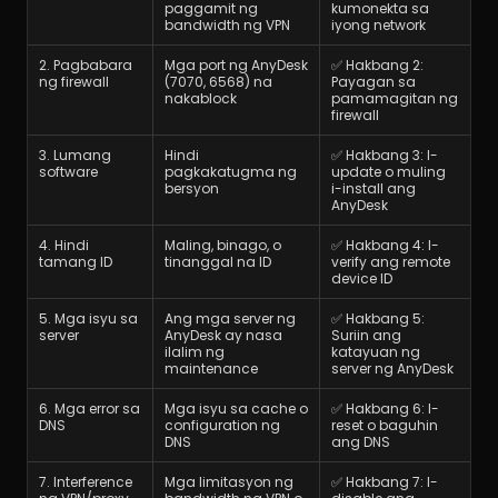
paggamit ng 
kumonekta sa 
bandwidth ng VPN
iyong network
2. Pagbabara 
Mga port ng AnyDesk 
✅ Hakbang 2: 
ng firewall
(7070, 6568) na 
Payagan sa 
nakablock
pamamagitan ng 
firewall
3. Lumang 
Hindi 
✅ Hakbang 3: I-
software
pagkakatugma ng 
update o muling 
bersyon
i-install ang 
AnyDesk
4. Hindi 
Maling, binago, o 
✅ Hakbang 4: I-
tamang ID
tinanggal na ID
verify ang remote 
device ID
5. Mga isyu sa 
Ang mga server ng 
✅ Hakbang 5: 
server
AnyDesk ay nasa 
Suriin ang 
ilalim ng 
katayuan ng 
maintenance
server ng AnyDesk
6. Mga error sa 
Mga isyu sa cache o 
✅ Hakbang 6: I-
DNS
configuration ng 
reset o baguhin 
DNS
ang DNS
7. Interference 
Mga limitasyon ng 
✅ Hakbang 7: I-