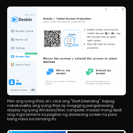
Piliin ang iyong iPad, at i-click ang "Start Extending". Kapag 
nakakonekta, ang iyong iPad ay magiging pangalawang 
display ng iyong Windows/Mac computer, maaari mong ilipat 
ang mga bintana sa pagitan ng dalawang screen na para 
bang nasa isa lamang ito.