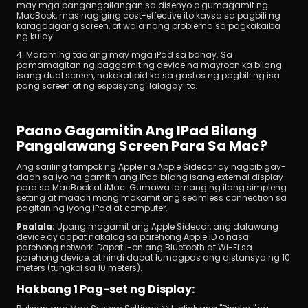
may mga pangangailangan sa disenyo o gumagamit ng 
MacBook, mas nagiging cost-effective ito kaysa sa pagbili ng 
karagdagang screen, at wala nang problema sa pagkakaiba 
ng kulay.
4. Maraming tao ang may mga iPad sa bahay. Sa 
pamamagitan ng paggamit ng device na mayroon ka bilang 
isang dual screen, nakakatipid ka sa gastos ng pagbili ng isa 
pang screen at ng espasyong ilalagay ito.
Paano Gagamitin Ang IPad Bilang 
Pangalawang Screen Para Sa Mac?
Ang sariling tampok ng Apple na Apple Sidecar ay nagbibigay-
daan sa iyo na gamitin ang iPad bilang isang external display 
para sa MacBook at iMac. Gumawa lamang ng ilang simpleng 
setting at maaari mong makamit ang seamless connection sa 
pagitan ng iyong iPad at computer.
Paalala:
 Upang magamit ang Apple Sidecar, ang dalawang 
device ay dapat nakalog sa parehong Apple ID o nasa 
parehong network. Dapat i-on ang Bluetooth at Wi-Fi sa 
parehong device, at hindi dapat lumagpas ang distansya ng 10 
meters (tungkol sa 10 meters).
Hakbang 1 Pag-set ng Display: