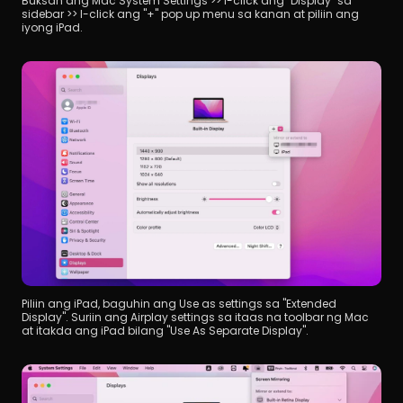
Buksan ang Mac System Settings >> I-click ang "Display" sa 
sidebar >> I-click ang "+" pop up menu sa kanan at piliin ang 
iyong iPad.
Piliin ang iPad, baguhin ang Use as settings sa "Extended 
Display". Suriin ang Airplay settings sa itaas na toolbar ng Mac 
at itakda ang iPad bilang "Use As Separate Display".