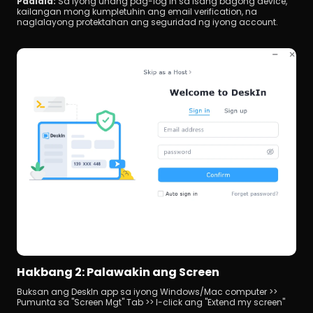
Paalala: 
Sa iyong unang pag-log in sa isang bagong device, 
kailangan mong kumpletuhin ang email verification, na 
naglalayong protektahan ang seguridad ng iyong account.
Hakbang 2: Palawakin ang Screen
Buksan ang DeskIn app sa iyong Windows/Mac computer >> 
Pumunta sa "Screen Mgt" Tab >> I-click ang "Extend my screen"