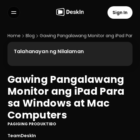
Sign In
Features
FAQs
Home
Blog
Gawing Pangalawang Monitor ang iPad Para 
Select Language
Talahanayan ng Nilalaman
Gawing Pangalawang 
Terms of Service
Monitor ang iPad Para 
Privacy Policy
sa Windows at Mac 
Computers
PAGIGING PRODUKTIBO
TeamDeskIn