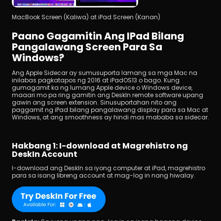
MacBook Screen (Kaliwa) at iPad Screen (Kanan)
Paano Gagamitin Ang IPad Bilang 
Pangalawang Screen Para Sa 
Windows?
Ang Apple Sidecar ay sumusuporta lamang sa mga Mac na 
inilabas pagkatapos ng 2016 at iPadOS13 o bago. Kung 
gumagamit ka ng lumang Apple device o Windows device, 
maaari mo pa ring gamitin ang DeskIn remote software upang 
gawin ang screen extension. Sinusuportahan nito ang 
paggamit ng iPad bilang pangalawang display para sa Mac at 
Windows, at ang smoothness ay hindi mas mababa sa sidecar.
Hakbang 1: I-download at Magrehistro ng 
DeskIn Account
I-download ang DeskIn sa iyong computer at iPad, magrehistro 
para sa isang libreng account at mag-log in nang hiwalay.