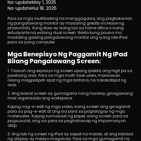
Na-update
May 1, 2025
Na-update
Hul 18, 2026
Para sa mga multitasking na manggagawa, ang pagkakaroon 
ng pangalawang monitor ay maaaring greatly increase ng 
productivity. Kung ikaw ay isang tao sa home office o isang 
estudyante na walang dual screen. Narito kung paano mo 
madaling gawing pangalawang monitor ang iyong idle iPad 
para sa iyong computer.
I-download
Mga Benepisyo Ng Paggamit Ng IPad 
Bilang Pangalawang Screen:
1. Taasan ang espasyo ng screen upang ipakita ang higit pa sa 
parehong oras. Para sa mga multi-task users, maiiwasan 
nilang magpalipat-lipat ng mga bintana, na nakakatipid ng 
oras.
2. Ang bawat screen ay gumagana nang hiwalay, ginagawang 
mas organisado ang workspace.
Kapag nag-e-edit ng mga video, isang screen ang ginagamit 
para sa pag-e-edit at ang isa para sa paglalagay ng mga 
materyales. Kapag sumusulat ng papel, isang screen para sa 
pagsusulat, ang isa para sa paghahanap ng impormasyon 
atbp.
3. Ang laki ng screen ng iPad ay sapat na malaki, at ang kalidad 
ng display ay medyo maganda. Para sa mga gumagamit na 