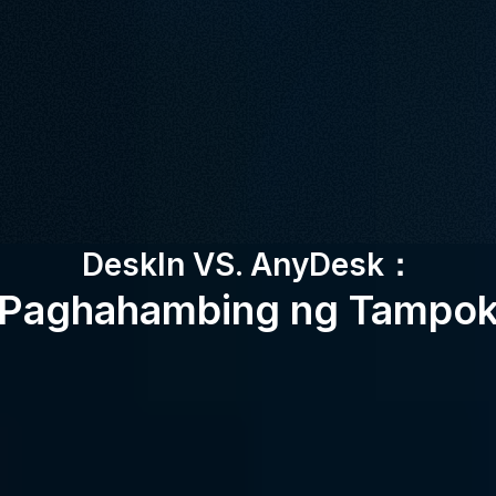
mataas na latency na kadalasang nakakagambala sa 
produktibidad? Lumipat sa DeskIn para sa isang 
walang putol, matatag, at maayos na karanasan sa 
remote desktop.
Libreng I-download
Bumili Ngayon
Magagamit para sa:
DeskIn VS. AnyDesk：
Paghahambing ng Tampo