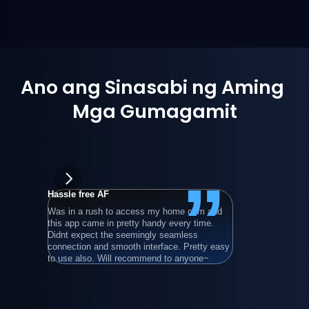
Ano ang Sinasabi ng Aming 
Mga Gumagamit
”
Hassle free AF
wongpowe
Was in a rush to access my home com and 
在使用過所
this app came in pretty handy every time. 
後，最後還
Didnt expect the seemingly seamless 
就算只用基
connection and smooth interface. Pretty easy 
程電腦。
to use also. Will recommend to anyone~