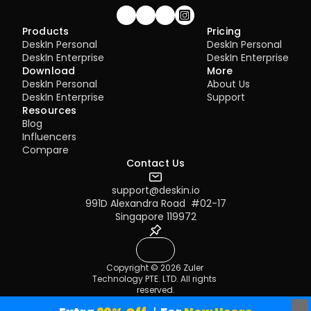
Join our community!
Products
Pricing
DeskIn Personal
DeskIn Personal
DeskIn Enterprise
DeskIn Enterprise
Download
More
DeskIn Personal
About Us
DeskIn Enterprise
Support
Resources
Blog
Influencers
Compare
Contact Us
support@deskin.io
991D Alexandra Road  #02-17
Singapore 119972
Copyright © 2026 Zuler 
Technology PTE. LTD. All rights 
reserved.
Terms of Service
Privacy Policy