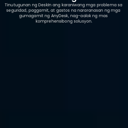
Tinutugunan ng DeskIn ang karaniwang mga problema sa 
seguridad, paggamit, at gastos na nararanasan ng mga 
gumagamit ng AnyDesk, nag-aalok ng mas 
komprehensibong solusyon.
Napakataas na Pagganap 
at Ultra-Mababang Latency
Hindi katulad ng AnyDesk, na madalas nakakaranas 
ng mga pagkagambala sa koneksyon, gumagamit 
ang DeskIn ng isang eksklusibong optimized na 
protocol ng koneksyon upang magbigay ng isang 
99.9% na matatag na rate ng koneksyon
 para sa 
mga global na gumagamit. Lalo na kapag 