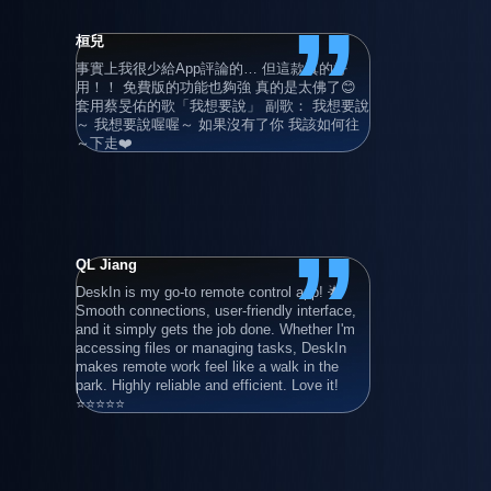
”
桓兒
Adrian Gru
事實上我很少給App評論的… 但這款真的好
Super user 
用！！ 免費版的功能也夠強 真的是太佛了😊 
also with hi
套用蔡旻佑的歌「我想要說」 副歌： 我想要說
devices!
～ 我想要說喔喔～ 如果沒有了你 我該如何往
～下走❤️
”
QL Jiang
清晨的卡布
DeskIn is my go-to remote control app! 🌟 
滿好用的 
Smooth connections, user-friendly interface, 
連線使用 
and it simply gets the job done. Whether I'm 
年）
accessing files or managing tasks, DeskIn 
makes remote work feel like a walk in the 
park. Highly reliable and efficient. Love it! 
⭐⭐⭐⭐⭐