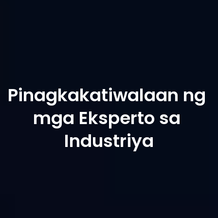
$4.16/buwan
, isang ikalimang bahagi lang ng 
katumbas na plano ng AnyDesk (
$21.52/buwan
), na 
nag-aalok ng makabuluhang bentahe sa gastos.
Libreng I-download
Bumili Ngayon
Pinagkakatiwalaan ng 
mga Eksperto sa 
Industriya