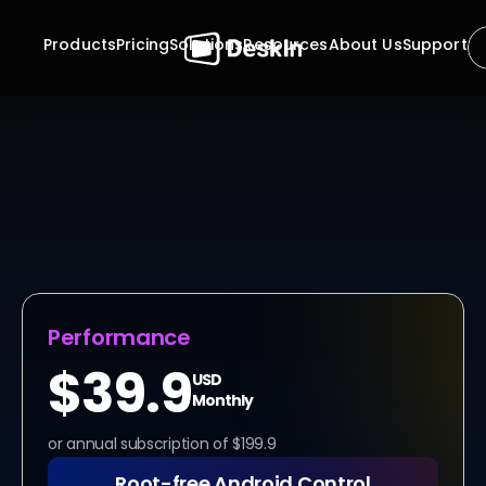
Products
Pricing
Solutions
Resources
About Us
Support
Handang Ma-access ang Kahit Ano, 
Kahit Kailan ?
Huwag nang maghintay para sa mga pag-apruba. 
Huwag nang iplano ang iyong trabaho batay sa oras 
ng iba. Gamit ang DeskIn, ang unattended remote 
access software, ang iyong mga computer ay laging 
madaling ma-access, nang ligtas at mabilis. Midnight 
maintenance man o mid-day productivity, ang kontrol 
ay isang click lang palagi.
Performance
$39.9
USD
Monthly
or annual subscription of $199.9
Root-free Android Control