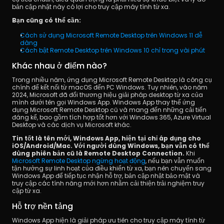
bản cập nhật này có lợi cho truy cập máy tính từ xa.
Bạn cũng có thể cần: 
Cách sử dụng Microsoft Remote Desktop trên Windows 11 dễ 
dàng
Cách bật Remote Desktop trên Windows 10 chỉ trong vài phút
Khác nhau ở điểm nào?
Trong nhiều năm, ứng dụng Microsoft Remote Desktop là công cụ 
chính để kết nối từ macOS đến PC Windows. Tuy nhiên, vào năm 
2024, Microsoft đã đổi thương hiệu giải pháp desktop từ xa của 
mình dưới tên gọi Windows App. Windows App thay thế ứng 
dụng Microsoft Remote Desktop cũ và mang đến những cải tiến 
đáng kể, bao gồm tích hợp tốt hơn với Windows 365, Azure Virtual 
Desktop và các dịch vụ Microsoft khác.
Tin tốt là tên mới, Windows App, hiện tại chỉ áp dụng cho 
iOS/Android/Mac. Với người dùng Windows, bạn vẫn có thể 
dùng phiên bản cũ là Remote Desktop Connection. 
Khi 
Microsoft Remote Desktop ngừng hoạt động
, nếu bạn vẫn muốn 
tận hưởng sự linh hoạt của điều khiển từ xa, bạn nên chuyển sang 
Windows App để tiếp tục nhận hỗ trợ, bản cập nhật bảo mật và 
truy cập các tính năng mới hơn nhằm cải thiện trải nghiệm truy 
cập từ xa.
Hỗ trợ nền tảng
Windows App hiện là giải pháp ưu tiên cho truy cập máy tính từ 