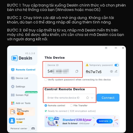
BƯỚC 1: Truy cập trang tải xuống DeskIn chính thức và chọn phiên 
bản cho hệ thống của bạn (Windows hoặc macOS).
BƯỚC 2: Chạy trình cài đặt và mở ứng dụng. Không cần tài 
khoản, dù bạn có thể đăng nhập để dùng thêm tính năng.
BƯỚC 3: Để truy cập thiết bị từ xa, nhập mã DeskIn hiển thị trên 
máy chủ. Để được điều khiển, chỉ cần chia sẻ mã DeskIn của bạn 
với người đang kết nối.