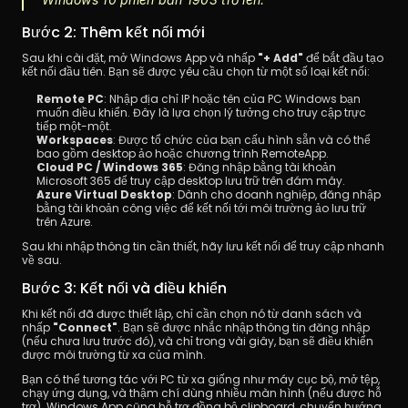
Bước 2: Thêm kết nối mới
Sau khi cài đặt, mở Windows App và nhấp 
"+ Add"
 để bắt đầu tạo 
kết nối đầu tiên. Bạn sẽ được yêu cầu chọn từ một số loại kết nối:
Remote PC
: Nhập địa chỉ IP hoặc tên của PC Windows bạn 
muốn điều khiển. Đây là lựa chọn lý tưởng cho truy cập trực 
tiếp một-một.
Workspaces
: Được tổ chức của bạn cấu hình sẵn và có thể 
bao gồm desktop ảo hoặc chương trình RemoteApp.
Cloud PC / Windows 365
: Đăng nhập bằng tài khoản 
Microsoft 365 để truy cập desktop lưu trữ trên đám mây.
Azure Virtual Desktop
: Dành cho doanh nghiệp, đăng nhập 
bằng tài khoản công việc để kết nối tới môi trường ảo lưu trữ 
trên Azure.
Sau khi nhập thông tin cần thiết, hãy lưu kết nối để truy cập nhanh 
về sau.
Bước 3: Kết nối và điều khiển
Khi kết nối đã được thiết lập, chỉ cần chọn nó từ danh sách và 
nhấp 
"Connect"
. Bạn sẽ được nhắc nhập thông tin đăng nhập 
(nếu chưa lưu trước đó), và chỉ trong vài giây, bạn sẽ điều khiển 
được môi trường từ xa của mình.
Bạn có thể tương tác với PC từ xa giống như máy cục bộ, mở tệp, 
chạy ứng dụng, và thậm chí dùng nhiều màn hình (nếu được hỗ 
trợ). Windows App cũng hỗ trợ đồng bộ clipboard, chuyển hướng 