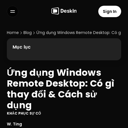
Sign In
Features
FAQs
Home
Blog
Ứng dụng Windows Remote Desktop: Có gì th
Select Language
Mục lục
Ứng dụng Windows 
Terms of Service
Remote Desktop: Có gì 
Privacy Policy
thay đổi & Cách sử 
dụng
KHẮC PHỤC SỰ CỐ
W. Ting