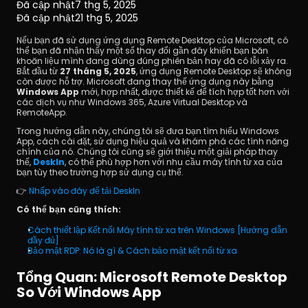
Đã cập nhật
7 thg 5, 2025
Đã cập nhật
21 thg 5, 2025
Nếu bạn đã sử dụng ứng dụng Remote Desktop của Microsoft, có 
thể bạn đã nhận thấy một số thay đổi gần đây khiến bạn băn 
khoăn liệu mình đang dùng đúng phiên bản hay đã có lỗi xảy ra. 
Bắt đầu từ 
27 tháng 5, 2025
, ứng dụng Remote Desktop sẽ không 
còn được hỗ trợ. Microsoft đang thay thế ứng dụng này bằng 
Windows App
 mới, hợp nhất, được thiết kế để tích hợp tốt hơn với 
các dịch vụ như Windows 365, Azure Virtual Desktop và 
Tải xuống
RemoteApp.
Trong hướng dẫn này, chúng tôi sẽ đưa bạn tìm hiểu Windows 
App, cách cài đặt, sử dụng hiệu quả và khám phá các tính năng 
chính của nó. Chúng tôi cũng sẽ giới thiệu một giải pháp thay 
thế,
DeskIn
, có thể phù hợp hơn với nhu cầu máy tính từ xa của 
bạn tùy theo trường hợp sử dụng cụ thể. 
👉 
Nhấp vào đây để tải DeskIn
Có thể bạn cũng thích: 
Cách thiết lập Kết nối Máy tính từ xa trên Windows [Hướng dẫn 
đầy đủ]
Bảo mật RDP: Nó là gì & Cách bảo mật kết nối từ xa
Tổng Quan: Microsoft Remote Desktop 
So Với Windows App