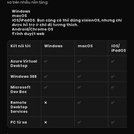
xa trên nhiều nền tảng:
Windows
macOS
iOS/iPadOS. Bạn cũng có thể dùng visionOS, nhưng chỉ 
được hỗ trợ ở chế độ tương thích.
Android/Chrome OS
Trình duyệt web
Kết nối tới
Windows
macOS
iOS/
iPadOS
Azure Virtual 
✅
✅
✅
Desktop
Windows 365
✅
✅
✅
Microsoft 
✅
✅
✅
Dev Box
Remote 
❌
✅
✅
Desktop 
Services
PC từ xa
❌
✅
✅