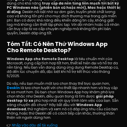
dùng cho khả năng 
truy cập đa nền tảng liền mạch tới bất kỳ 
PC Windows nào (phiên bản cũ hoặc mới), Mac hoặc thiết bị 
di động
. DeskIn nổi bật nhờ sự đơn giản, truyền phát chất lượng 
cao và không tốn phí cho mục đích thương mại trong gói miễn 
phí. Bạn có được khả năng điều khiển đáng tin cậy, không giật 
lag mà không cần thiết lập phức tạp. Với đội nhóm hoặc cá nhân 
cần truy cập từ xa cấp chuyên nghiệp mà không tốn phí bản 
quyền, DeskIn đáp ứng tốt.
Tóm Tắt: Có Nên Thử Windows App 
Cho Remote Desktop?
Windows App cho Remote Desktop
 là tiêu chuẩn mới của 
Microsoft, cung cấp tích hợp tốt hơn, thiết kế hiện đại và hỗ trợ đa 
nền tảng. Nếu bạn vẫn đang dùng ứng dụng Remote Desktop cũ, 
đã đến lúc chuyển đổi, đặc biệt khi hỗ trợ kết thúc vào tháng 
5/2025.
Dù vậy, nếu bạn muốn một lựa chọn thay thế trực quan hơn, 
DeskIn
 là lựa chọn tuyệt vời cho thiết lập nhanh hơn và truy cập 
từ xa mượt hơn. Dù bạn chọn Windows App hay khám phá lựa 
chọn khác như DeskIn, điều quan trọng là tìm được 
giải pháp 
desktop từ xa
 phù hợp nhất với quy trình làm việc của bạn. Sẵn 
sàng chuyển đổi chưa? Hãy bắt đầu với 
Windows App 
download
, thử nghiệm và xem nó có đáp ứng nhu cầu của bạn 
không, hoặc thử DeskIn để có cách tiếp cận khác, thường thân 
thiện với người dùng hơn.
👉 
Nhấp vào đây để tải xuống 