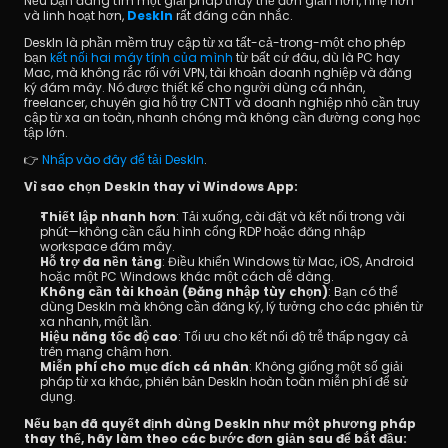
Nếu bạn đang tìm một giải pháp thay thế đơn giản hơn, nhẹ hơn 
và linh hoạt hơn, 
DeskIn
 rất đáng cân nhắc.
DeskIn là phần mềm truy cập từ xa tất-cả-trong-một cho phép 
bạn 
kết nối hai máy tính của mình
 từ bất cứ đâu, dù là PC hay 
Mac, mà không rắc rối với VPN, tài khoản doanh nghiệp và đăng 
ký đám mây. Nó được thiết kế cho người dùng cá nhân, 
freelancer, chuyên gia hỗ trợ CNTT và doanh nghiệp nhỏ cần truy 
cập từ xa an toàn, nhanh chóng mà không cần đường cong học 
tập lớn. 
👉 
Nhấp vào đây để tải DeskIn
.
Vì sao chọn DeskIn thay vì Windows App:
Thiết lập nhanh hơn
: Tải xuống, cài đặt và kết nối trong vài 
phút—không cần cấu hình cổng RDP hoặc đăng nhập 
workspace đám mây.
Hỗ trợ đa nền tảng
: Điều khiển Windows từ Mac, iOS, Android 
hoặc một PC Windows khác một cách dễ dàng.
Không cần tài khoản (Đăng nhập tùy chọn)
: Bạn có thể 
dùng DeskIn mà không cần đăng ký, lý tưởng cho các phiên từ 
xa nhanh, một lần.
Hiệu năng tốc độ cao
: Tối ưu cho kết nối độ trễ thấp ngay cả 
trên mạng chậm hơn.
Miễn phí cho mục đích cá nhân
: Không giống một số giải 
pháp từ xa khác, phiên bản DeskIn hoàn toàn miễn phí để sử 
dụng.
Nếu bạn đã quyết định dùng DeskIn như một phương pháp 
thay thế, hãy làm theo các bước đơn giản sau để bắt đầu: