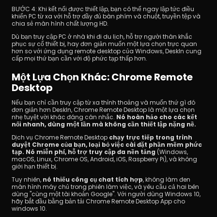
BƯỚC 4: Khi kết nối được thiết lập, bạn có thể ngay lập tức điều 
khiển PC từ xa với hỗ trợ đầy đủ bàn phím và chuột, truyền tệp và 
chia sẻ màn hình chất lượng HD.
Dù bạn truy cập PC ở nhà khi đi du lịch, hỗ trợ người thân khắc 
phục sự cố thiết bị, hay đơn giản muốn một lựa chọn trực quan 
hơn so với ứng dụng remote desktop của Windows, DeskIn cung 
cấp mọi thứ bạn cần với độ phức tạp thấp hơn.
Một Lựa Chọn Khác: Chrome Remote 
Desktop
Nếu bạn chỉ cần truy cập từ xa thỉnh thoảng và muốn thứ gì đó 
đơn giản hơn DeskIn, Chrome Remote Desktop là một lựa chọn 
nhẹ tuyệt vời khác đáng cân nhắc. 
Nó hoàn hảo cho các kết 
nối nhanh, dùng một lần mà không cần thiết lập nặng nề.
Dịch vụ Chrome Remote Desktop
 chạy trực tiếp trong trình 
duyệt Chrome của bạn, loại bỏ việc cài đặt phần mềm phức 
tạp. Nó miễn phí, hỗ trợ truy cập đa nền tảng
 (Windows, 
macOS, Linux, Chrome OS, Android, iOS, Raspberry Pi), và không 
giới hạn thiết bị.
Tuy nhiên, 
nó thiếu công cụ chat tích hợp
, không làm đen 
màn hình máy chủ trong phiên làm việc, và yêu cầu cả hai bên 
dùng "cùng một tài khoản Google". Với người dùng Windows 10, 
hãy bắt đầu bằng bản tải Chrome Remote Desktop App cho 
windows 10.