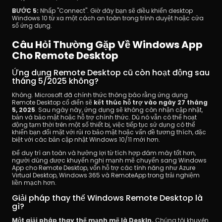
BƯỚC 5:
 Nhấp "Connect". Giờ đây bạn sẽ điều khiển desktop 
Windows 10 từ xa một cách an toàn trong trình duyệt hoặc cửa 
sổ ứng dụng.
Câu Hỏi Thường Gặp Về Windows App 
Cho Remote Desktop
Ứng dụng Remote Desktop cũ còn hoạt động sau 
tháng 5/2025 không?
Không. Microsoft đã chính thức thông báo rằng ứng dụng 
Remote Desktop cổ điển sẽ
 kết thúc hỗ trợ vào ngày 27 tháng 
5, 2025
. Sau ngày này, ứng dụng sẽ không còn nhận cập nhật, 
bản vá bảo mật hoặc hỗ trợ chính thức. Dù nó vẫn có thể hoạt 
động tạm thời trên một số thiết bị, việc tiếp tục sử dụng có thể 
khiến bạn đối mặt với rủi ro bảo mật hoặc vấn đề tương thích, đặc 
biệt với các bản cập nhật Windows 10/11 mới hơn.
Để duy trì an toàn và hưởng lợi từ tích hợp đám mây tốt hơn, 
người dùng được khuyến nghị mạnh mẽ chuyển sang Windows 
App cho Remote Desktop, vốn hỗ trợ các tính năng như Azure 
Virtual Desktop, Windows 365 và RemoteApp trong trải nghiệm 
liền mạch hơn.
Giải pháp thay thế Windows Remote Desktop là 
gì?
Một giải pháp thay thế mạnh mẽ là DeskIn.
 Chúng tôi khuyên 