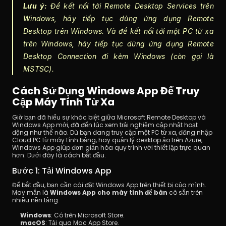
Lưu ý:
 Để kết nối tới Remote Desktop Services trên 
Windows, hãy tiếp tục dùng ứng dụng Remote 
Desktop trên Windows. Và để kết nối tới một PC từ xa 
trên Windows, hãy tiếp tục dùng ứng dụng Remote 
Desktop Connection đi kèm Windows (còn gọi là 
MSTSC).
Cách Sử Dụng Windows App Để Truy 
Cập Máy Tính Từ Xa
Giờ bạn đã hiểu sự khác biệt giữa Microsoft Remote Desktop và 
Windows App mới, đã đến lúc xem trải nghiệm cập nhật hoạt 
động như thế nào. Dù bạn đang truy cập một PC từ xa, đăng nhập 
Cloud PC từ máy tính bảng, hay quản lý desktop ảo trên Azure, 
Windows App giúp đơn giản hóa quy trình với thiết lập trực quan 
hơn. Dưới đây là cách bắt đầu.
Bước 1: Tải Windows App
Để bắt đầu, bạn cần cài đặt Windows App trên thiết bị của mình. 
May mắn là 
Windows App cho máy tính để bàn
 có sẵn trên 
nhiều nền tảng:
Windows
: Có trên Microsoft Store.
macOS
: Tải qua Mac App Store.