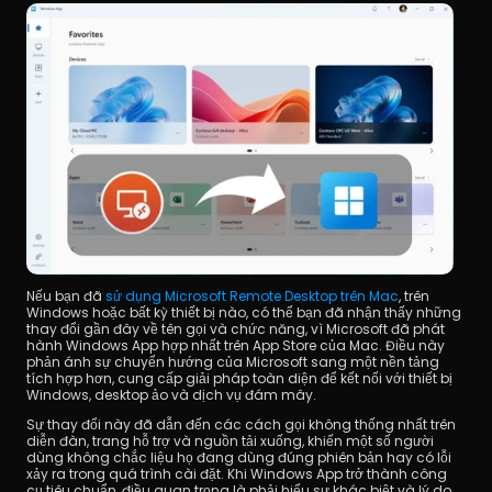
Nếu bạn đã 
sử dụng Microsoft Remote Desktop trên Mac
, trên 
Windows hoặc bất kỳ thiết bị nào, có thể bạn đã nhận thấy những 
thay đổi gần đây về tên gọi và chức năng, vì Microsoft đã phát 
hành Windows App hợp nhất trên App Store của Mac. Điều này 
phản ánh sự chuyển hướng của Microsoft sang một nền tảng 
tích hợp hơn, cung cấp giải pháp toàn diện để kết nối với thiết bị 
Windows, desktop ảo và dịch vụ đám mây.
Sự thay đổi này đã dẫn đến các cách gọi không thống nhất trên 
diễn đàn, trang hỗ trợ và nguồn tải xuống, khiến một số người 
dùng không chắc liệu họ đang dùng đúng phiên bản hay có lỗi 
xảy ra trong quá trình cài đặt. Khi Windows App trở thành công 
cụ tiêu chuẩn, điều quan trọng là phải hiểu sự khác biệt và lý do 