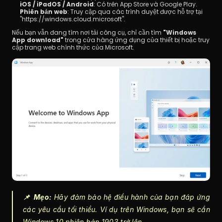
iOS / iPadOS / Android
: Có trên App Store và Google Play.
Phiên bản web
: Truy cập qua các trình duyệt được hỗ trợ tại 
"https://windows.cloud.microsoft".
Nếu bạn vẫn đang tìm nơi tải công cụ, chỉ cần tìm 
"Windows 
App download"
 trong cửa hàng ứng dụng của thiết bị hoặc truy 
cập trang web chính thức của Microsoft.
📌  Mẹo:
 Hãy đảm bảo hệ điều hành của bạn đáp ứng 
các yêu cầu tối thiểu. Ví dụ trên Windows, bạn sẽ cần 
Windows 10 phiên bản 1903 trở lên.