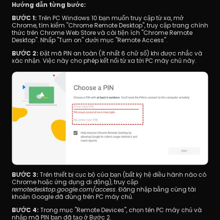
Hướng dẫn từng bước:
BƯỚC 1:
 Trên PC Windows 10 bạn muốn truy cập từ xa, mở 
Chrome, tìm kiếm "Chrome Remote Desktop", truy cập trang chính 
thức trên Chrome Web Store và cài tiện ích "Chrome Remote 
Desktop". Nhấp "Turn on" dưới mục "Remote Access". 
BƯỚC 2:
 Đặt mã PIN an toàn (ít nhất 6 chữ số) khi được nhắc và 
xác nhận. Việc này cho phép kết nối từ xa tới PC máy chủ này.
BƯỚC 3:
 Trên thiết bị cục bộ của bạn (bất kỳ hệ điều hành nào có 
Chrome hoặc ứng dụng di động), truy cập 
remotedesktop.google.com/access
. Đăng nhập bằng cùng tài 
khoản Google đã dùng trên PC máy chủ. 
BƯỚC 4:
 Trong mục "Remote Devices", chọn tên PC máy chủ và 
nhập mã PIN bạn đã tạo ở Bước 2. 