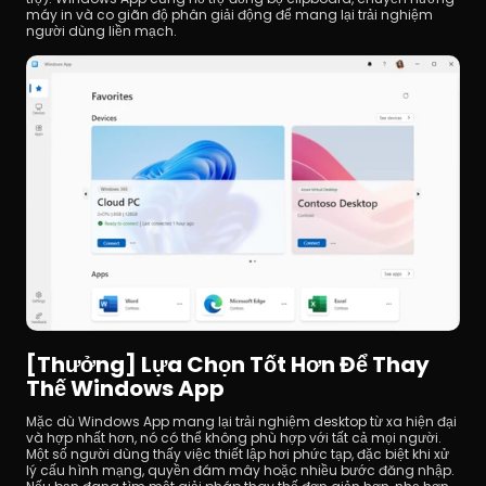
máy in và co giãn độ phân giải động để mang lại trải nghiệm 
người dùng liền mạch.
[Thưởng] Lựa Chọn Tốt Hơn Để Thay 
Thế Windows App
Mặc dù Windows App mang lại trải nghiệm desktop từ xa hiện đại 
và hợp nhất hơn, nó có thể không phù hợp với tất cả mọi người. 
Một số người dùng thấy việc thiết lập hơi phức tạp, đặc biệt khi xử 
lý cấu hình mạng, quyền đám mây hoặc nhiều bước đăng nhập. 