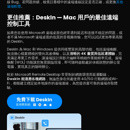
線 Bug。若問題持續，檢查註冊檔中的遠端連線設定是否正確，或更換
其他
遠端軟體
。
更佳推薦：DeskIn — Mac 用戶的最佳遠端
控制工具
如果您在使用 Microsoft 遠端桌面也經常遇到延迟和连接不稳定的問題，或
者不滿 Microsoft 遠端桌面的低質的音视频传输，您可以試試更加專業高階
的 DeskIn。
DeskIn 為 Mac 和 Windows 提供同樣豐富的高階功能，包括遠端喚醒、
無須擔心檔案體積的雙向高速傳輸，以及
清晰的 4K 畫質與低延遲體驗
，完
美滿足專業工作需求。讓遠端設計與影片編輯等精細作業能精準完成。遠端
喚醒 (WOL) 功能讓您無需親臨現場，即可隨時啟動處於休眠狀態的辦公室
電腦，實現真正的隨時辦公。
較於 Microsoft Remote Desktop 常受制於網路環境而延遲斷線，
DeskIn 能適應各種網路
，無論您身在何處使用 4G/5G 行動網路或Wi-
Fi，都能建立穩定如本地操作的遠端連線，為您提供最可靠的遠端存取體
驗。