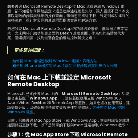
想要透過 Microsoft Remote Desktop 從 Mac 遠端連線 Windows 電
腦，卻不知道如何開始設定？還是連線過程總是失敗，讓人困擾不已？本文
將以清晰的步驟與詳細的操作畫面，帶領您完成從下載、設定到成功連線的
完整流程，並針對常見的連線問題提供實用的解決方案。
若您發現 Microsoft Remote Desktop 的功能過於陽春，無法滿足專業需
求，文末同時介紹功能更全面的 DeskIn 遠端桌面，作為您的高階替代方
案。請繼續閱讀，找到最適合您的遠端控制解決之道！
立即下載
更多延伸閲讀：
如何從 Mac 遠端連線到 Windows 電腦：四種方法
如何用 iPhone 遠端控制 Mac？設定完整步驟與實用技巧大公開
如何在 Mac 上下載並設定 Microsoft 
Remote Desktop
Microsoft 已逐步將 Mac 上的「
Microsoft Remote Desktop
」功能
整合進新版「
Windows App
」，這個新版應用支援 Windows 365、
Azure Virtual Desktop 和 RemoteApp 等服務。如果您還在使用舊版，建
議盡快升級，以確保獲得持續支援與更佳功能體驗，
方便您從 Mac 控制 
Windows 電腦
。
目前，只能透過 Mac App Store 下載 Windows App，無法離線安裝或透
過瀏覽器直接下載。以下是簡單的下載與mac 遠端存取 Windows 教學：
步驟 1：從 Mac App Store 下載 Microsoft Remote 