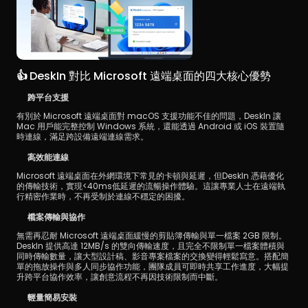
👍 
DeskIn 對比 Microsoft 遠端桌面的四大核心優勢
跨平台支援
有別於 Microsoft 遠端桌面對 macOS 支援功能不佳的問題，DeskIn 讓 
Mac 用戶能完整控制 Windows 系統，還能透過 Android 或 iOS 裝置隨
時連線，滿足跨設備遠端連線需求。
高效能連線
Microsoft 遠端桌面在外網環境下常見的卡頓與延遲，但DeskIn 憑藉優化
的傳輸技術，實現<40ms低延遲的流暢操作體驗。這讓專業人士在遠端執
行精密作業時，不再受制於連線不穩定的困擾。
檔案傳輸與協作
無需再忍耐 Microsoft 遠端桌面緩慢的剪貼簿傳輸與單一檔案 2GB 限制。
DeskIn 提供高達 12MB/s 的雙向傳輸速度，且完全不限制單一檔案體積與
同時傳輸數量，讓大型設計稿、影音專案檔案的交換變得輕鬆寫意。搭配簡
單的拖放操作與多人同步協作功能，團隊成員可即時共享工作進度，大幅提
升跨平台協作效率，讓創意流程不再因技術限制而中斷。
輕量簡易安裝