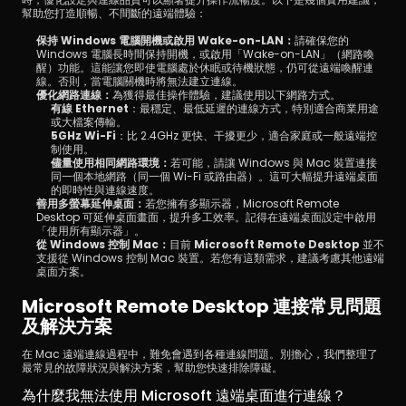
幫助您打造順暢、不間斷的遠端體驗：
保持 Windows 電腦開機或啟用 Wake-on-LAN：
請確保您的 
Windows 電腦長時間保持開機，或啟用「Wake-on-LAN」（網路喚
醒）功能。這能讓您即使電腦處於休眠或待機狀態，仍可從遠端喚醒連
線。否則，當電腦關機時將無法建立連線。
優化網路連線：
為獲得最佳操作體驗，建議使用以下網路方式。
有線 Ethernet
：最穩定、最低延遲的連線方式，特別適合商業用途
或大檔案傳輸。
5GHz Wi-Fi
：比 2.4GHz 更快、干擾更少，適合家庭或一般遠端控
制使用。
儘量使用相同網路環境：
若可能，請讓 Windows 與 Mac 裝置連接
同一個本地網路（同一個 Wi-Fi 或路由器）。這可大幅提升遠端桌面
的即時性與連線速度。
善用多螢幕延伸桌面：
若您擁有多顯示器，Microsoft Remote 
Desktop 可延伸桌面畫面，提升多工效率。記得在遠端桌面設定中啟用
「使用所有顯示器」。
從 Windows 控制 Mac：
目前 
Microsoft Remote Desktop 
並不
支援從 Windows 控制 Mac 裝置。若您有這類需求，建議考慮其他遠端
桌面方案。
Microsoft Remote Desktop 連接常見問題
及解決方案
在 Mac 遠端連線過程中，難免會遇到各種連線問題。別擔心，我們整理了
最常見的故障狀況與解決方案，幫助您快速排除障礙。
為什麼我無法使用 Microsoft 遠端桌面進行連線？