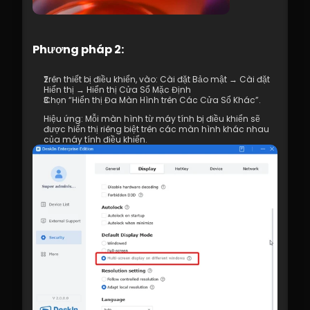
7.1 Các Thực Hành Tốt Nhất cho Trải 
Nghiệm Video 4K
8.1 DeskIn Enterprise v2.0.0 Các Tính 
Phương pháp 2: 
Năng Mới
Trên thiết bị điều khiển, vào: Cài đặt Bảo mật → Cài đặt 
Hiển thị → Hiển thị Cửa Sổ Mặc Định 
Chọn “Hiển thị Đa Màn Hình trên Các Cửa Sổ Khác”.    
Hiệu ứng: Mỗi màn hình từ máy tính bị điều khiển sẽ 
được hiển thị riêng biệt trên các màn hình khác nhau 
của máy tính điều khiển.