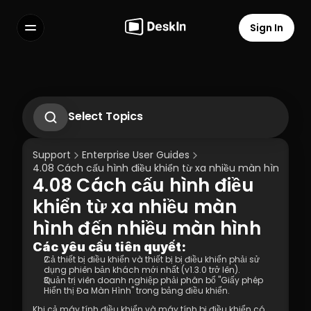
Sign In
Features
FAQs
Select Language
Select Topics
Cách sử dụng cử chỉ để điều khiển máy 
tính ngay trên điện thoại?
Support
Enterprise User Guides
2.1. Hướng Dẫn Vận Hành Lần Đầu
4.08 Cách cấu hình điều khiển từ xa nhiều màn hình đến
Hướng dẫn vận hành kịch bản làm việc từ 
4.08 Cách cấu hình điều 
xa 2.2
Terms of Service
Privacy Policy
Hướng dẫn vận hành kịch bản hỗ trợ kỹ 
khiển từ xa nhiều màn 
thuật 2.3
hình đến nhiều màn hình
2.4 Kịch bản Hỗ trợ Kỹ thuật Tạm thời - 
Hướng dẫn Vận hành SOS
Các yêu cầu tiên quyết:
3.1 Cài đặt Silent Cmd & Liên kết thiết bị
Cả thiết bị điều khiển và thiết bị bị điều khiển phải sử 
3.2 Phương pháp Gắn kết: Mã Triển khai 
dụng phiên bản khách mới nhất (v1.3.0 trở lên).
Doanh nghiệp | Mật khẩu Tài khoản
Quản trị viên doanh nghiệp phải phân bổ "Giấy phép 
3.3 Cách hủy liên kết thiết bị sau khi đã 
Hiển thị Đa Màn Hình" trong bảng điều khiển.  
liên kết (Kết thúc được kiểm soát)
Khi cả máy tính điều khiển và máy tính bị điều khiển có 