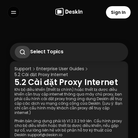
Sign In
Features
FAQs
Select Language
Select Topics
Cách sử dụng cử chỉ để điều khiển máy 
tính ngay trên điện thoại?
Support
Enterprise User Guides
2.1. Hướng Dẫn Vận Hành Lần Đầu
5.2 Cài đặt Proxy Internet 
Hướng dẫn vận hành kịch bản làm việc từ 
5.2 Cài đặt Proxy Internet 
xa 2.2
Terms of Service
Privacy Policy
Hướng dẫn vận hành kịch bản hỗ trợ kỹ 
Khi bộ điều khiển (thiết bị chính) hoặc thiết bị được điều 
thuật 2.3
khiển cần truy cập internet thông qua máy chủ proxy, bạn 
2.4 Kịch bản Hỗ trợ Kỹ thuật Tạm thời - 
phải cấu hình cài đặt proxy trong ứng dụng DeskIn để truy 
cập các dịch vụ mạng công cộng của DeskIn. (Lưu ý: Bạn 
Hướng dẫn Vận hành SOS
chỉ cần cấu hình máy khách cần proxy để truy cập 
3.1 Cài đặt Silent Cmd & Liên kết thiết bị
internet.)
3.2 Phương pháp Gắn kết: Mã Triển khai 
Phiên bản ứng dụng phải là V1.2.3.2 trở lên. Cấu hình proxy 
Doanh nghiệp | Mật khẩu Tài khoản
cho bộ điều khiển hoặc thiết bị được điều khiển, nếu gặp 
3.3 Cách hủy liên kết thiết bị sau khi đã 
sự cố, vui lòng liên hệ với bộ phận hỗ trợ kỹ thuật của 
liên kết (Kết thúc được kiểm soát)
DeskIn support@deskin.io