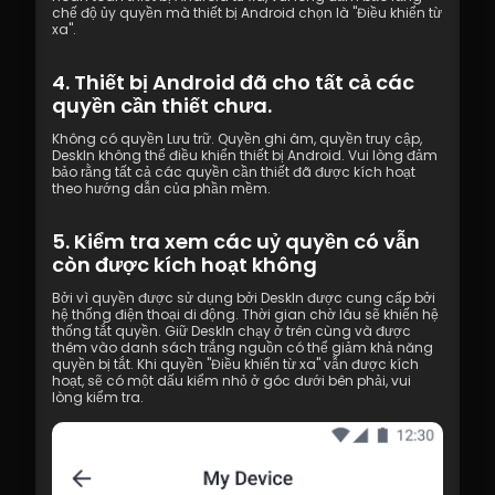
chế độ ủy quyền mà thiết bị Android chọn là "Điều khiển từ 
xa".
4. Thiết bị Android đã cho tất cả các 
quyền cần thiết chưa.
Không có quyền Lưu trữ. Quyền ghi âm, quyền truy cập, 
DeskIn không thể điều khiển thiết bị Android. Vui lòng đảm 
bảo rằng tất cả các quyền cần thiết đã được kích hoạt 
theo hướng dẫn của phần mềm.
5. Kiểm tra xem các uỷ quyền có vẫn 
còn được kích hoạt không
Bởi vì quyền được sử dụng bởi DeskIn được cung cấp bởi 
hệ thống điện thoại di động. Thời gian chờ lâu sẽ khiến hệ 
thống tắt quyền. Giữ DeskIn chạy ở trên cùng và được 
thêm vào danh sách trắng nguồn có thể giảm khả năng 
quyền bị tắt. Khi quyền "Điều khiển từ xa" vẫn được kích 
hoạt, sẽ có một dấu kiểm nhỏ ở góc dưới bên phải, vui 
lòng kiểm tra.