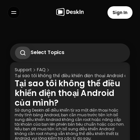
Sign In
Features
FAQs
Select Language
Select Topics
Cách sử dụng màn hình riêng tư?
Cách thay đổi hoặc đặt lại mật khẩu của 
Support
FAQ
Tài khoản Cá nhân DeskIn?
Tại sao tôi không thể điều khiển điện thoại Android của m
Cách thiết lập truy cập từ xa không cần 
Tại sao tôi không thể điều 
giám sát trên DeskIn
Terms of Service
Privacy Policy
Phải làm gì nếu không nhận được Email 
khiển điện thoại Android 
xác minh khi đăng nhập vào các thiết bị 
của mình?
mới?
Sử dụng DeskIn để điều khiển từ xa một điện thoại hoặc 
máy tính bảng Android, bạn cần mua trước tiện ích bổ 
sung điều khiển Android không cần root hoặc nâng cấp 
tài khoản của bạn lên phiên bản tiêu chuẩn hoặc cao hơn. 
Nếu bạn đã mua tiện ích bổ sung điều khiển Android 
không cần root nhưng vẫn không thể điều khiển thiết bị 
Android, vui lòng kiểm tra các lý do sau: