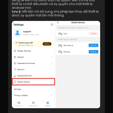
động để kiểm tra danh sách ủy quyền. Bạn có thể xóa 
thiết bị có thể điều khiển và ủy quyền cho một thiết bị 
Android mới.
Lưu ý:
 Mỗi tiện ích bổ sung cho phép bạn thay đổi thiết bị 
được ủy quyền một lần mỗi tháng.