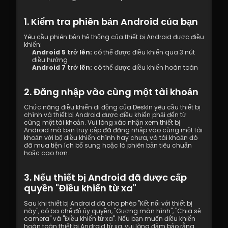
1. Kiểm tra phiên bản Android của bạn
Yêu cầu phiên bản hệ thống của thiết bị Android được điều 
khiển:
Android 5 trở lên:
 có thể được điều khiển qua 3 nút 
điều hướng
Android 7 trở lên:
 có thể được điều khiển hoàn toàn
2. Đăng nhập vào cùng một tài khoản
Chức năng điều khiển di động của DeskIn yêu cầu thiết bị 
chính và thiết bị Android được điều khiển phải đến từ 
cùng một tài khoản. Vui lòng xác nhận xem thiết bị 
Android mà bạn truy cập đã đăng nhập vào cùng một tài 
khoản với bộ điều khiển chính hay chưa, và tài khoản đó 
đã mua tiện ích bổ sung hoặc là phiên bản tiêu chuẩn 
hoặc cao hơn.
3. Nếu thiết bị Android đã được cấp 
quyền "Điều khiển từ xa"
Sau khi thiết bị Android đã cho phép "Kết nối với thiết bị 
này", có ba chế độ ủy quyền, "Gương màn hình", "Chia sẻ 
camera" và "Điều khiển từ xa". Nếu bạn muốn điều khiển 
hoàn toàn thiết bị Android từ xa, vui lòng đảm bảo rằng 