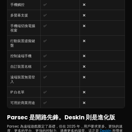
手機觸控
✅
❌
多螢幕支援
✅
❌
手機端切換電腦
✅
❌
視窗
行動裝置虛擬鍵
✅
❌
盤
控制遠端手機
✅
❌
自訂裝置名稱
✅
❌
遠端裝置無需登
✅
❌
入
IP 白名單
✅
❌
可用於商業用途
✅
❌
Parsec 是開路先鋒。DeskIn 則是進化版
Parsec 為遠端遊戲奠定了基礎，但在 2025 年，用戶要求更多。更快的速
度、更多的平台、更強的控制力、適應更多的場景。這正是 
DeskIn 
所帶來