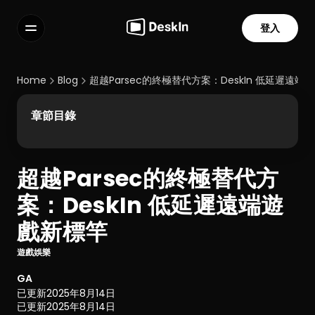
登入
功能
常見問題解答
Home
Blog
超越Parsec的終極替代方案：DeskIn 低延遲遠端
Select Language
章節目錄
超越Parsec的終極替代方
服務條款
案：DeskIn 低延遲遠端遊
隱私政策
戲新標竿
遊戲娛樂
GA
已更新
2025年8月14日
已更新
2025年8月14日