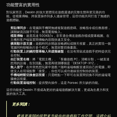
功能豐富的實用性
對玩家而言，DeskIn 的強大更體現在遊戲週邊的完整生態和更完善的功
能。從檔案傳輸、跨裝置操作到多人連線管理，這些功能共同打造了無縫的
遊戲體驗。
剪貼簿同步
：在電腦與手機間無縫複製遊戲密碼、攻略指令或任務座標，
讓關鍵資訊隨手可得，無需重複輸入。
檔案傳輸
：速度高達 500KB/s，非常適合傳送遊戲存檔或螢幕截圖。在
主機和客戶端裝置間傳輸內容既快速又安全。
擴展顯示器支援：
遊戲時同步開啟攻略網站或聊天視窗，真正的實現一個
電腦同時順暢执行多个程式，無需頻繁切換畫面。
行動裝置上的觸控螢幕輸入和虛擬鍵盤
：在沒有滑鼠或遊戲手把時提供完
全控制。
自訂裝置名稱
：將「電競主機」、「客廳遊戲 PC」清晰分類，一鍵直達
想用的設備，告別混亂，無需再猜測哪個是「DESKTOP-XYZ」。
無人值守
：在外突然想玩家中遊戲？隨時遠端喚醒並連回自己的電腦，即
使沒人在現場點擊「接受」，你也可以成功連線並控制你的裝置。
手機端輕鬆切換會話視窗
：只需輕點一下即可在裝置間切換不同的遠端電
腦會話視窗。
行動裝置遠端控制
：提供雙向操作，這是 Parsec 所欠缺的功能。
這些功能使 DeskIn 不僅成為更好的遠端遊戲解決方案，更成為生產力和支
援的強大工具。
更多閱讀：
透過更廣闊的視野來升級你的遊戲和工作空間。這裡介紹