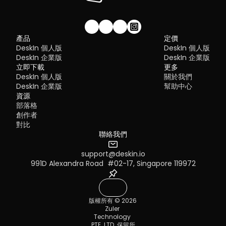
frustrating:
Security risks if not properly configured
Complex setup for remote or external access
1. DeskIn – Best RustDesk Alternative for Seaml
Limited cross-platform compatibility
Performance and Ease of Use
Performance issues over unstable networks
加入我們的社群！
產品
定價
Pros
DeskIn 個人版
DeskIn 個人版
Many IT teams are now actively replacing it, especially when 
Ultra-low latency with smooth high-frame-rate streaming
looking for a Windows RDP client alternative or something that 
DeskIn 企業版
DeskIn 企業版
No complex setup or server deployment required
works seamlessly across macOS, Linux, and mobile devices. 
立即下載
Cross-platform including Rustdesk alternative for Android
更多
That's where modern Remote Desktop alternatives shine.
Secure with encryption and device control features
DeskIn 個人版
關於我們
Quick Comparison of the Best RDP Alternative
Built-in file transfer and multi-device management
DeskIn 企業版
幫助中心
Cons
Choosing the right tool is like picking the right vehicle. Some ar
資源
Smaller awareness than legacy competitors
built for speed, others for heavy-duty enterprise work. Here's a 
部落格
snapshot:
Best for: 
Users who want a powerful yet simple remote 
創作者
DeskIn
 – Best all-in-one RDP alternative for performance a
desktop solution
對比
cross-platform use
TeamViewer
 – Best for enterprise remote support
聯絡我們
AnyDesk
 – Best lightweight option for fast connections
RustDesk
 – Best Windows RDP alternative open-source sol
support@deskin.io
Remmina
 – Best RDP alternative for Linux users
MacOS：進入系統設置 >> 顯示設置，選擇 DeskIn 螢幕，並將螢
991D Alexandra Road  #02-17, Singapore 119972
Chrome Remote Desktop
 – Best simple browser-based t
改為"擴展顯示"。您也可以點擊"排列…"來調整兩個螢幕的位置。
Splashtop
 – Best for high-performance business environ
1. DeskIn – Best RDP Alternative for Cross-
版權所有 © 2026 
Platform Performance
Zuler 
Pros
Technology 
Ultra-low latency with smooth high-frame-rate streaming
PTE. LTD. 保留所