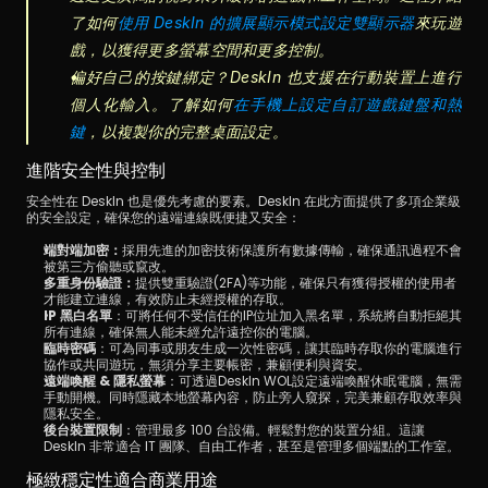
了如何
使用 DeskIn 的擴展顯示模式設定雙顯示器
來玩遊
戲，以獲得更多螢幕空間和更多控制。
偏好自己的按鍵綁定？DeskIn 也支援在行動裝置上進行
個人化輸入。了解如何
在手機上設定自訂遊戲鍵盤和熱
鍵
，以複製你的完整桌面設定。
進階安全性與控制
安全性在 DeskIn 也是優先考慮的要素。DeskIn 在此方面提供了多項企業級
的安全設定，確保您的遠端連線既便捷又安全：
端對端加密：
採用先進的加密技術保護所有數據傳輸，確保通訊過程不會
被第三方偷聽或竄改。
多重身份驗證：
提供雙重驗證(2FA)等功能，確保只有獲得授權的使用者
才能建立連線，有效防止未經授權的存取。
IP 黑白名單
：可將任何不受信任的IP位址加入黑名單，系統將自動拒絕其
所有連線，確保無人能未經允許遠控你的電腦。
臨時密碼
：可為同事或朋友生成一次性密碼，讓其臨時存取你的電腦進行
協作或共同遊玩，無須分享主要帳密，兼顧便利與資安。
遠端喚醒 & 隱私螢幕
：可透過DeskIn WOL設定遠端喚醒休眠電腦，無需
手動開機。同時隱藏本地螢幕內容，防止旁人窺探，完美兼顧存取效率與
隱私安全。
後台裝置限制
：管理最多 100 台設備。輕鬆對您的裝置分組。這讓 
DeskIn 非常適合 IT 團隊、自由工作者，甚至是管理多個端點的工作室。
極緻穩定性適合商業用途