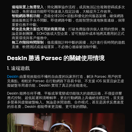
遠端裝置上無需登入
：簡化團隊協作流程，成員無須記住複雜密碼或多次
驗證，免密連線功能即可快速連入指定設備，大幅提升工作效率。
智能網路導航功能
：憑藉全球200+節點和優化的伺服器架構，確保網路
連線服務近乎永不間斷。即使網路中斷，也能智慧快速地恢復連線，保障
重要任務不中斷。
即使是免費方案也可用於商業用途
：打破免費版僅供個人使用的慣例，無
論是新創團隊、SOHO族或大型企業，皆可無額外成本地將其應用於正式
商業環境與客戶服務中。
無工作階段時間限制
：徹底擺脫計時中斷的困擾，允許進行長時間的遊戲
直播、軟體測試或遠端運算，不必擔心連線被強制中斷。
DeskIn 勝過 Parsec 的關鍵使用情境
1. 遠端遊戲
DeskIn 
由重視效能但不犧牲自由度的玩家所打造，解決 Parsec 用戶的常
見痛點。相較於 Parsec 在行動網路下容易卡頓、不支援 iOS 裝置且缺乏虛
擬鍵盤等周邊功能，DeskIn 實現了真正的全能進化。
DeskIn 能將任何手機、平板或筆電變成功能強大的遊戲設備，不僅提供響
應式控制、超低延遲和清晰幀率，更在行動網路上具備絕佳穩定性，並支援
多螢幕與虛擬鍵盤輸入。無論是休閒遊戲、合作模式，甚至是講求反應速度
的排名賽，DeskIn 都能帶來更流暢、更可靠的體驗。