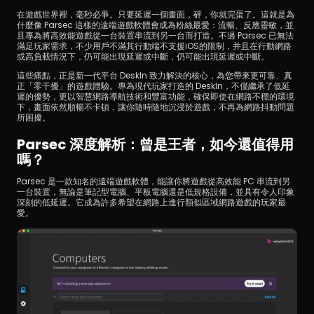
在遊戲世界裡，毫秒必爭。只要延遲一個畫面，砰，你就完蛋了。這就是為
什麼像 Parsec 這樣的遠端遊戲軟體會成為粉絲最愛：流暢、反應靈敏，並
且專為將高效能遊戲從一台裝置串流到另一台而打造。不過 Parsec 已無法
滿足玩家需求，不少用戶不滿其行動端不支援iOS的限制，并且在行動網路
或高負載情況下，仍可能出現延遲或中斷，仍可能出現延遲或中斷。
這些痛點，正是新一代平台 DeskIn 致力解決的核心，為您帶來更可靠、真
正「零干擾」的遊戲體驗。專為現代玩家打造的 DeskIn，不僅繼承了低延
遲的優勢，更以智慧網路導航技術和豐富功能，確保即使在網路不穩的環境
下，畫面依然順暢不卡頓，讓你隨時隨地沉浸於遊戲，不再為網路抖動問題
立即下載
所困擾。
Parsec 深度解析：曾是王者，如今還值得用
嗎？
Parsec 是一款知名的遠端遊戲軟體，能讓你將遊戲從高效能 PC 串流到另
一台裝置，無論是筆記型電腦、平板電腦還是低規格設備，並具有令人印象
深刻的低延遲。它成為許多希望在網路上進行類似區域網路遊戲的玩家最
愛。