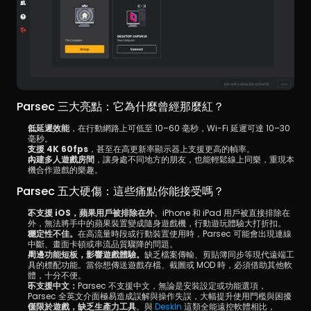
Parsec 三大亮點：它為什麼曾經那麼紅？
低延遲效能
，在行動網路上可低至 10–60 毫秒，Wi-Fi 延遲可達 10–30 
毫秒。
支援 4K 60fps
，甚至在高更新率顯示器上支援更高的幀率。
內建多人遊戲房間
，讓身處不同地方的朋友，也能輕鬆線上同樂，重現本
機合作遊戲的樂趣。
Parsec 五大硬傷：這些痛點你能接受嗎？
不支援 iOS，蘋果用戶被排除在外
。iPhone 和 iPad 用戶被直接排除在
外，無法將手中的蘋果裝置變成隨身遊戲機，行動遊玩體驗大打折扣。
穩定性不佳。
在高流量時段或行動裝置使用時，Parsec 可能會出現連線
中斷、畫面卡頓或串流品質驟降的問題。
周邊功能短板，影響遊戲體驗。
缺乏檔案傳輸、剪貼簿同步等現代遠端工
具的標配功能。當你想傳送遊戲存檔、截圖或 MOD 時，必須借助其他軟
體，十分不便。
不支援中文：
Parsec 不支援中文，無論是安裝設定或功能選項，
Parsec 全英文介面極易造成誤解與操作失誤，大幅提升使用門檻與困擾
僅限於遊戲，缺乏生產力工具
。與 
DeskIn 
這類全能遠控軟體相比，