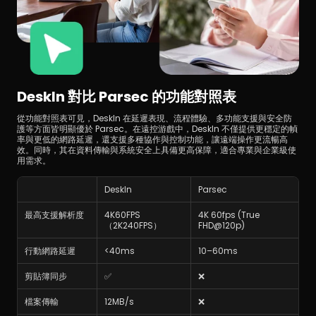
DeskIn 對比 Parsec 的功能對照表
從功能對照表可見，DeskIn 在延遲表現、流程體驗、多功能支援與安全防
護等方面皆明顯優於 Parsec。在遠控游戲中，DeskIn 不僅提供更穩定的幀
率與更低的網路延遲，還支援多種協作與控制功能，讓遠端操作更流暢高
效。同時，其在資料傳輸與系統安全上具備更高保障，適合專業與企業級使
用需求。
DeskIn
Parsec
最高支援解析度
4K60FPS 
4K 60fps (True 
（2K240FPS）
FHD@120p)
行動網路延遲
<40ms
10–60ms
剪貼簿同步
✅
❌
檔案傳輸
12MB/s
❌