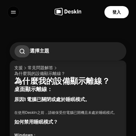
登入
功能
常見問題解答
Select Language
選擇主題
如何使用隱私螢幕
如何在DeskIn上設定無人值守遠控
支援
常見問題解答
如何變更或重設DeskIn個人帳號的密碼？
為什麼我的設備顯示離線？
登入新設備時沒有收到郵件怎麼辦？
為什麼我的設備顯示離線？
服務條款
隱私政策
桌面顯示離線：
原因1 電腦已關閉或處於睡眠模式。
在使用DeskIn之前，請確保受控電腦已開機且未處於睡眠模式。
如何禁用睡眠模式？
Windows：