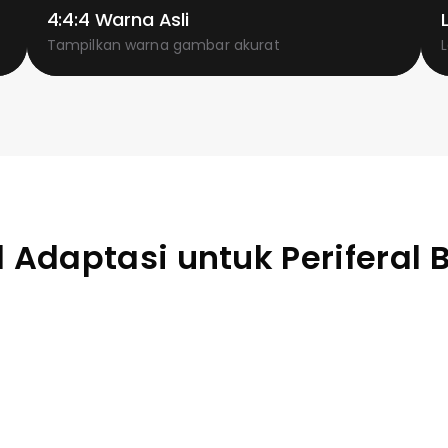
4:4:4 Warna Asli
Tampilkan warna gambar akurat
l Adaptasi untuk Periferal 
t grafis