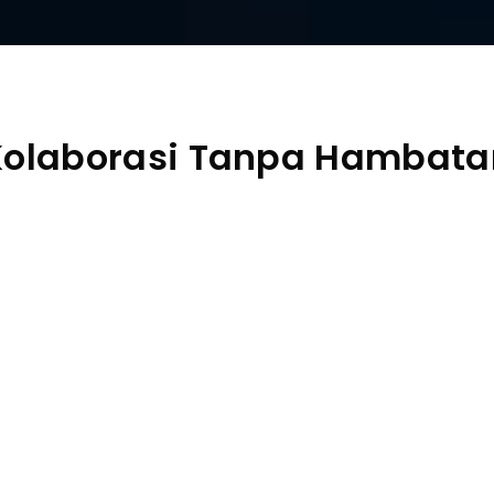
Kolaborasi Tanpa Hambata
Kolaborasi m
Berbagi Laya
Unduh Gratis
Be