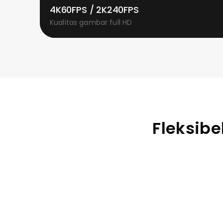
4K60FPS / 2K240FPS
Kualitas gambar full HD
Fleksibe
Kompatibel dengan table