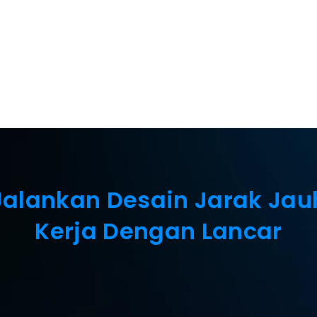
kat periferal 
Jalankan Desain Jarak Jau
Kerja Dengan Lancar