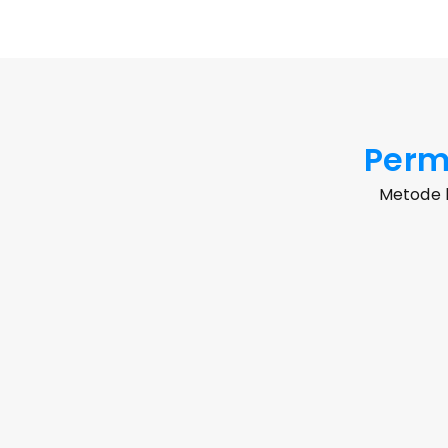
Perm
Metode 
Panggilan Suara
Pesan Tulisan