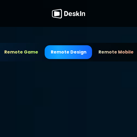
Remote Game
Remote Design
Remote Mobile
mpuni untuk 
skIn. Aplikasi remote 
n performa tinggi.