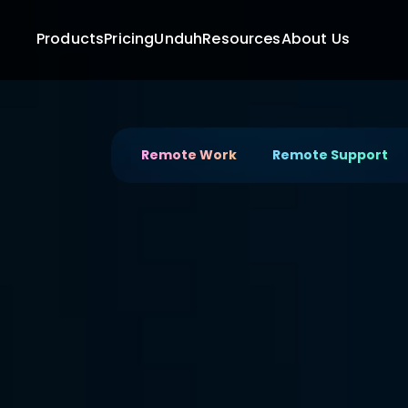
Products
Pricing
Unduh
Resources
About Us
Remote Work
Remote Support
Mu
Desain Jarak Jauh 
Desainer Inovatif
Mulai desain karyamu dari jarak jauh dengan De
desktop yang mendukung ide kreatifmu denga