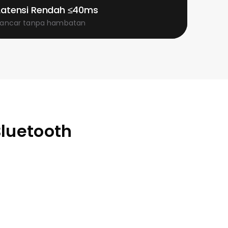
Latensi Rendah ≤40ms
Lancar tanpa hambatan
Bluetooth