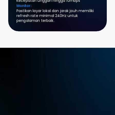
Kecepatan unggah hingga 10mbps
Monitor:
Pastikan layar lokal dan jarak jauh memiliki 
refresh rate minimal 240Hz untuk 
pengalaman terbaik.
Paket
Rekomendasi
Gaming
$23.3
USD
Monthly
langganan bulanan atau $129.9/tahun