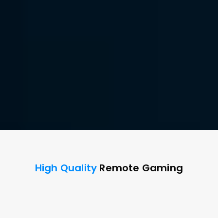
Jauh Yang Lancar Dari 
Manapun.
Dibuat untuk setiap gamer, DeskIn memberikan 
kejernihan dan kecepatan menakjubkan untuk kinerja 
unggul dan permainan lancar di mana saja.
Unduh Gratis
Beli Sekarang
Tersedia untuk:
High Quality
 Remote Gaming