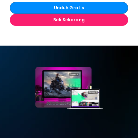
Unduh Gratis
Beli Sekarang
Extend
Your Game Screen
Gunakan Mac/iPad sebagai layar kedua untuk PC 
gaming Anda. Bermain dalam layar penuh dan 
sambungkan Discord untuk mengobrol dengan 