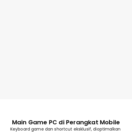
Visual Jernih dan Responsif
Mainkan Kapanpun
Main game AAA berkualitas di manapun 
Main Game PC di Perangkat Mobile
Keyboard game dan shortcut eksklusif, dioptimalkan 