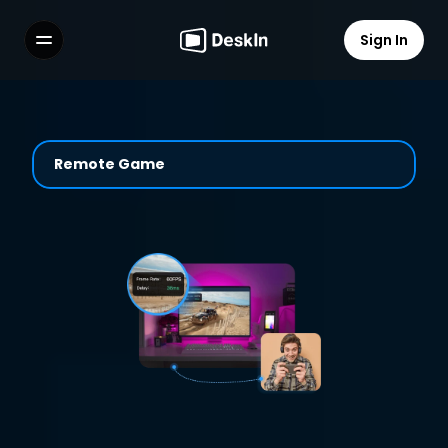
Sign In
Features
FAQs
Select Language
Remote Game
Terms of Service
Privacy Policy
Pengalaman Gaming Jarak 