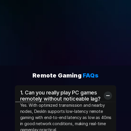
Root-free Android Control
$8.9 bulanan
Coba dengan Gratis
Beli Sekarang
Remote Gaming 
FAQs
1. Can you really play PC games 
remotely without noticeable lag?
Yes. With optimized transmission and nearby 
nodes, DeskIn supports low-latency remote 
gaming with end-to-end latency as low as 40ms 
in good network conditions, making real-time 
gameplay practical.