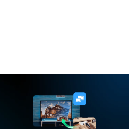
Bebas mengatur tekan 
lama/tekan pendek
Unduh Gratis
Beli Sekarang