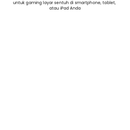
untuk gaming layar sentuh di smartphone, tablet, 
atau iPad Anda
Kombinasi beberapa 
key menjadi satu
Geser posisi tombol 
dengan bebas
Kustom ukuran tombol