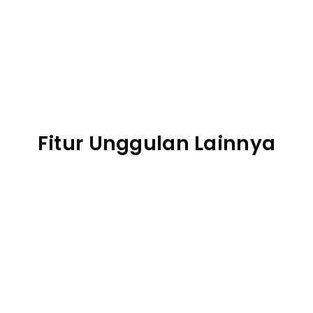
Transfer file antara mobile 
dan desktop
Fitur Unggulan Lainnya
Kelola perangkat anak