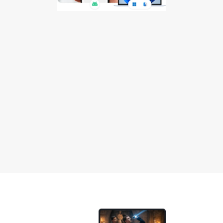
Perangkat Desktop 
Kendali Mobile
Anda dapat menggunakan PC Windows, laptop, atau 
MacBook untuk mengontrol perangkat Android 
secara penuh dari jarak jauh.
Windows ke Android
macOS ke Android
Unduh Gratis
Beli Sekarang