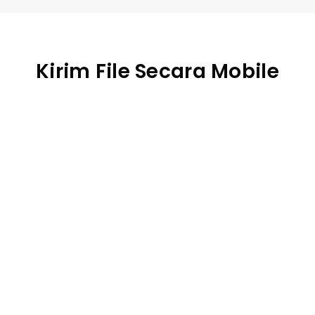
Kirim File Secara Mobile
Transfer file antar ponsel
iOS ke Android
Android ke iOS
Android ke Android