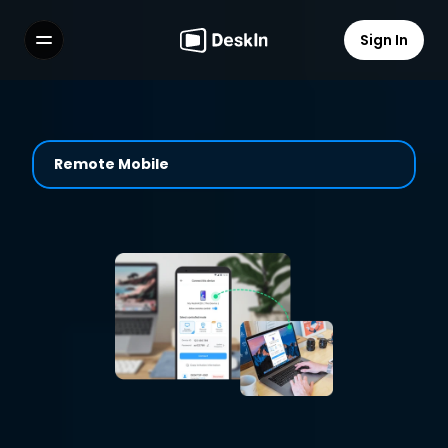
Sign In
Features
FAQs
Select Language
Remote Mobile
Terms of Service
Privacy Policy
Membantu Mudah dengan 