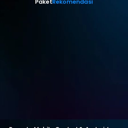
Paket
Rekomendasi
Standar
$9.9
USD
Monthly
langganan bulanan atau $49.9/tahun
Root-free Android Control
$8.9 bulanan
Coba dengan Gratis
Beli Sekarang