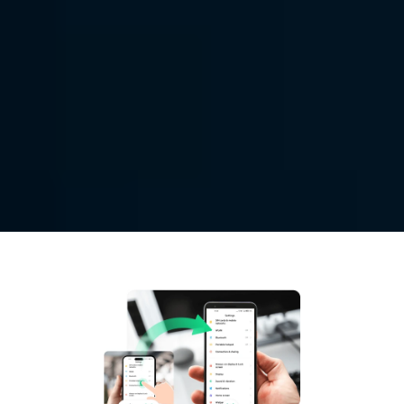
 Akses 
Remote Mobile 
Dengan DeskIn, Anda dapat mengendalikan 
perangkat mobile dari jarak jauh dan memberikan 
dukungan teknis untuk pelanggan, keluarga, dan 
teman-teman Anda.
Unduh Gratis
Beli Sekarang
Tersedia untuk: