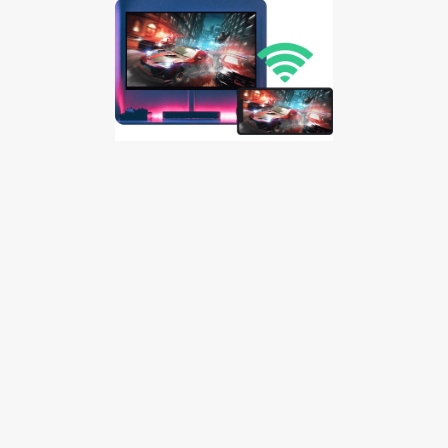
Tayangkan Layar Mobile 
Ke Desktop
Arahkan layar ponsel Anda ke layar yang lebih besar 
untuk pengalaman bermain game atau hiburan yang 
lebih baik.
iOS/Android ke Windows
iOS/Android ke macOS
Unduh Gratis
Beli Sekarang