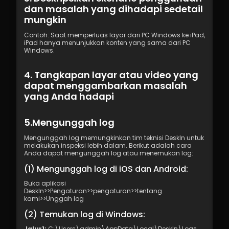
dan masalah yang dihadapi sedetail 
mungkin
Contoh: Saat memperluas layar dari PC Windows ke iPad, 
iPad hanya menunjukkan konten yang sama dari PC 
Windows.
4. Tangkapan layar atau video yang 
dapat menggambarkan masalah 
yang Anda hadapi
5.Mengunggah log
Mengunggah log memungkinkan tim teknisi DeskIn untuk 
melakukan inspeksi lebih dalam. Berikut adalah cara 
Anda dapat mengunggah log atau menemukan log:
(1) Mengunggah log di iOS dan Android:
Buka aplikasi 
DeskIn>>Pengaturan>>pengaturan>>tentang 
kami>>Unggah log
(2) Temukan log di Windows:
Jalur1:
 C:\Users\admin\AppData\Local\DeskIn\Logs