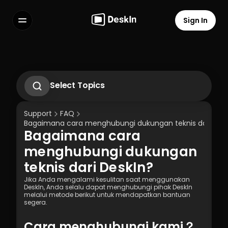
Sign In
Features
FAQs
Select Language
Select Topics
Apa yang harus dilakukan jika tidak 
menerima Email verifikasi saat masuk ke 
Support
FAQ
perangkat baru?
Bagaimana cara menghubungi dukungan teknis dari Des
Bagaimana cara mengubah atau 
Bagaimana cara 
mereset kata sandi Akun Pribadi DeskIn?
Terms of Service
Privacy Policy
Cara mengatur akses jarak jauh tanpa 
menghubungi dukungan 
pengawasan di DeskIn
teknis dari DeskIn?
Cara Menggunakan Tampilan Privasi?
Jika Anda mengalami kesulitan saat menggunakan 
DeskIn, Anda selalu dapat menghubungi pihak DeskIn 
melalui metode berikut untuk mendapatkan bantuan 
segera.
Cara menghubungi kami？